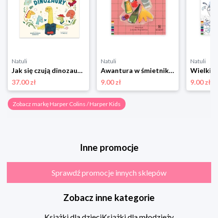
Natuli
Natuli
Natuli
Jak się czują dinozaury. Opowieści 5 minut przed snem Harper colins / harper kids
Awantura w śmietniku. Czytam sobie Eko. Poziom 1 Harper colins / harper kids
37.00 zł
9.00 zł
9.00 zł
Zobacz markę Harper Colins / Harper Kids
Inne promocje
Sprawdź promocje innych sklepów
Zobacz inne kategorie
Książki dla dzieci
Książki dla młodzieży