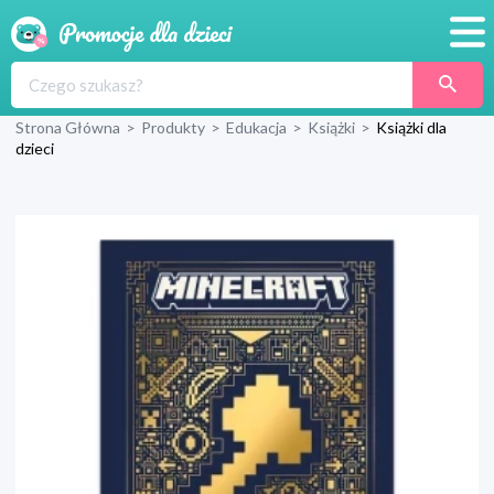
Promocje
Strona Główna
>
Produkty
>
Edukacja
>
Książki
>
Książki dla
Produkty
dzieci
Sklepy
Blog
Wyprawka