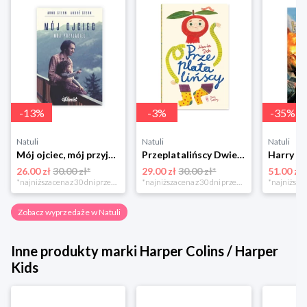
-
13
%
-
3
%
-
35
%
Natuli
Natuli
Natuli
Mój ojciec, mój przyjaciel Element
Przeplatalińscy Dwie siostry
26.00 zł
30.00 zł*
29.00 zł
30.00 zł*
51.00 zł
*najniższa cena z 30 dni przed obniżką
*najniższa cena z 30 dni przed obniżką
Zobacz wyprzedaże w Natuli
Inne produkty marki Harper Colins / Harper
Kids