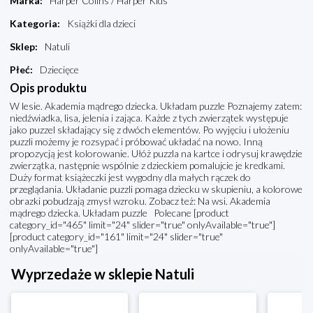
Marka
:
Harper Colins / Harper Kids
Kategoria
:
Książki dla dzieci
Sklep
:
Natuli
Płeć
:
Dziecięce
Opis produktu
W lesie. Akademia mądrego dziecka. Układam puzzle Poznajemy zatem:
niedźwiadka, lisa, jelenia i zająca. Każde z tych zwierzątek występuje
jako puzzel składający się z dwóch elementów. Po wyjęciu i ułożeniu
puzzli możemy je rozsypać i próbować układać na nowo. Inną
propozycją jest kolorowanie. Ułóż puzzla na kartce i odrysuj krawędzie
zwierzątka, następnie wspólnie z dzieckiem pomalujcie je kredkami.
Duży format książeczki jest wygodny dla małych rączek do
przeglądania. Układanie puzzli pomaga dziecku w skupieniu, a kolorowe
obrazki pobudzają zmysł wzroku. Zobacz też: Na wsi. Akademia
mądrego dziecka. Układam puzzle Polecane [product
category_id="465" limit="24" slider="true" onlyAvailable="true"]
[product category_id="161" limit="24" slider="true"
onlyAvailable="true"]
Wyprzedaże w sklepie Natuli