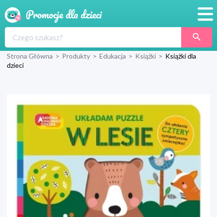
Promocje
Strona Główna
>
Produkty
>
Edukacja
>
Książki
>
Książki dla
Produkty
dzieci
Sklepy
Blog
Wyprawka