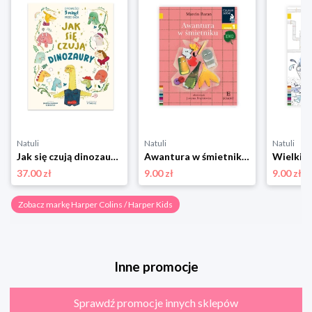
Natuli
Natuli
Natuli
Jak się czują dinozaury. Opowieści 5 minut przed snem Harper colins / harper kids
Awantura w śmietniku. Czytam sobie Eko. Poziom 1 Harper colins / harper kids
37.00 zł
9.00 zł
9.00 zł
Zobacz markę Harper Colins / Harper Kids
Inne promocje
Sprawdź promocje innych sklepów