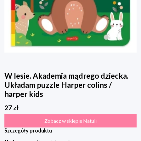
W lesie. Akademia mądrego dziecka.
Układam puzzle Harper colins /
harper kids
27
zł
Zobacz w sklepie Natuli
Szczegóły produktu