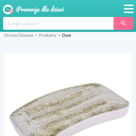
Promocje
Strona Główna
>
Produkty
>
Dom
Produkty
Sklepy
Blog
Wyprawka