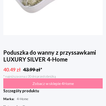
Poduszka do wanny z przyssawkami
LUXURY SILVER 4-Home
40.49
zł
43.99
zł
*
* najniższa cena z 30 dni przed obniżką
Zobacz w sklepie 4Home
Szczegóły produktu
Marka
:
4-Home