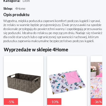
Kategoria
:
Dom
Sklep
:
4Home
Opis produktu
Wygodna, miękka poduszka zapewni komfort podczas kąpieli i sprawi,
że relaks w wannie będzie przyjemniejszy. Dwie przyssawki na spodzie
doskonale przylegają do powierzchni wanny i zapobiegają przesuwaniu
się poduszki. Idealna do relaksu po męczącym dniu. Nadaje się również
dla osób starszych lub o ograniczonej sprawności ruchowej, którym
poduszka zapewnia maksymalne bezpieczeństwo podczas kąpieli.
Wyprzedaże w sklepie 4Home
-
5
%
-
10
%
-
36
%