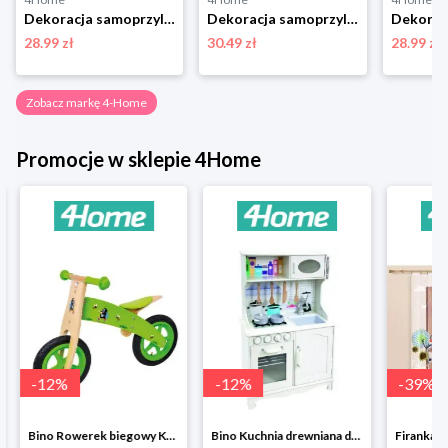
Dekoracja samoprzylepna Peppa Pig Car, 30 x 30 cm 4-Home
Dekoracja samoprzylepna Birds, 30 x 30 cm 4-Home
28.99 zł
30.49 zł
28.99 zł
Zobacz markę 4-Home
Promocje w sklepie 4Home
-
12
%
-
12
%
-
39
%
Bino Rowerek biegowy Krecik
Bino Kuchnia drewniana dla dzieci Provence