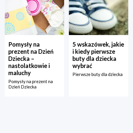
Pomysły na
5 wskazówek, jakie
prezent na Dzień
i kiedy pierwsze
Dziecka –
buty dla dziecka
nastolatkowie i
wybrać
maluchy
Pierwsze buty dla dziecka
Pomysły na prezent na
Dzień Dziecka