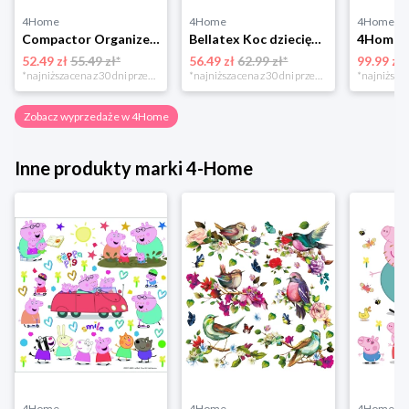
4Home
4Home
4Home
Compactor Organizer do przechowywania Toronto, 30 x 20 x 12 cm, ciemnobrązowy
Bellatex Koc dziecięcy Bára Butterfly różowy, 75 x 100 cm
52.49 zł
55.49 zł*
56.49 zł
62.99 zł*
99.99 zł
*najniższa cena z 30 dni przed obniżką
*najniższa cena z 30 dni przed obniżką
Zobacz wyprzedaże w 4Home
Inne produkty marki 4-Home
4Home
4Home
4Home