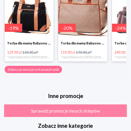
-
19
%
-
20
%
-
24
%
Torba dla mamy Babyono 1505/01 Comfort Icoinic 5/5
Torba dla mamy Babyono 1507/01 Comfort Chic w super cenie
129.90 zł
159.90 zł*
119.90 zł
149.90 zł*
249.00 zł
*najniższa cena z 30 dni przed obniżką
*najniższa cena z 30 dni przed obniżką
Zobacz promocje w Komputronik
Inne promocje
Sprawdź promocje innych sklepów
Zobacz inne kategorie