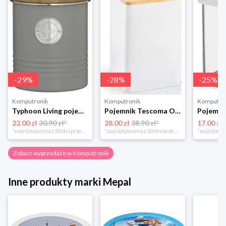
-
29
%
-
28
%
-
25
%
Komputronik
Komputronik
Komputro
Typhoon Living pojemnik na cukier szary 1400.733
Pojemnik Tescoma Online 14 cm 900839.00 biały
22.00 zł
30.90 zł*
28.00 zł
38.90 zł*
17.00 zł
*najniższa cena z 30 dni przed obniżką
*najniższa cena z 30 dni przed obniżką
Zobacz wyprzedaże w Komputronik
Inne produkty marki Mepal