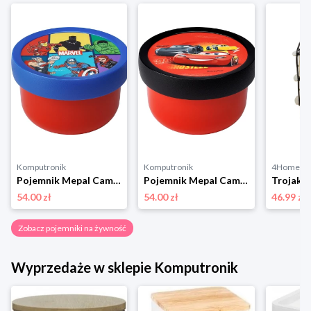
Komputronik
Komputronik
4Home
Pojemnik Mepal Campus Fruit Box Avengers 300 ml 107430065395 czerwony
Pojemnik Mepal Campus Fruit Box Cars 300 ml 107430065394 czerwony
54.00 zł
54.00 zł
46.99 zł
Zobacz pojemniki na żywność
Wyprzedaże w sklepie Komputronik