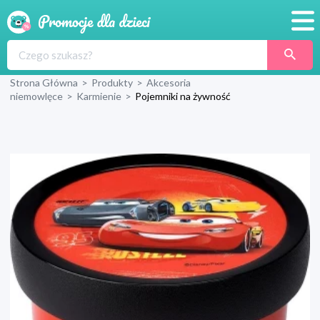
Promocje
Strona Główna
>
Produkty
>
Akcesoria
Produkty
niemowlęce
>
Karmienie
>
Pojemniki na żywność
Sklepy
Blog
Wyprawka