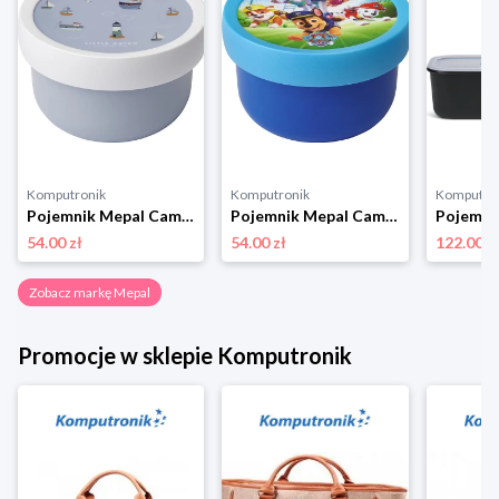
Komputronik
Komputronik
Komputro
Pojemnik Mepal Campus Fruit Box Sailors Bay 300 ml 107430065244 niebieski
Pojemnik Mepal Campus Fruit BoxPaw Patrol Pups 300 ml 107430065400 niebieski
54.00 zł
54.00 zł
122.00 z
Zobacz markę Mepal
Promocje w sklepie Komputronik