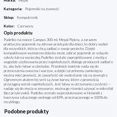
Marka
:
Mepal
Kategoria
:
Pojemniki na żywność
Sklep
:
Komputronik
Kolor
:
Czerwony
Opis produktu
Pudełko na owoce Campus 300 ml, Mepal Piękny, a zarazem
praktyczny pojemnik na zdrowe przekąski dla dzieci, to dobry wybór
dla wszystkich, którzy chcą zadbać o swoje pociechy. Dzięki
kompaktowym wymiarom dziecko może zabrać pojemnik ze sobą do
szkoły lub na wycieczkę.Pudełko zostało zaprojektowane z myślą o
wygodzie użytkowania przez najmłodszych, dlatego producent zadbał o
to, aby było łatwe w obsłudze. Przedmiot świetnie nada się do
przenoszenia owoców i warzyw, a dzięki szczelnemu zamknięciu
można mieć pewność, że zawartość nie wydostanie się na zewnątrz.
Ogromnym atutem tej serii są żywe barwy, które z pewnością
przyciągną wzrok najmłodszych. Jest łatwy w utrzymaniu czystości —
nadaje się do mycia w zmywarce, można go również używać w mikrofali
(bez przykrywki). Pudełko zostało wyprodukowane w Holandii z
tworzywa sztucznego wolnego od BPA, przeznaczonego w 100% do
recyklingu.
Podobne produkty