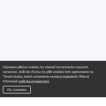
Używamy plików cookies, by ułatwić korzystanie z naszych
serwisów. Jeśli nie chcesz, by pliki cookies były zapisywane na
Twoim dysku, zmień ustawienia swojej przeglądarki. Więcej
informacji:
polityka prywatności
.
Ok, rozumiem