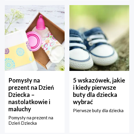
Pomysły na
5 wskazówek, jakie
prezent na Dzień
i kiedy pierwsze
Dziecka –
buty dla dziecka
nastolatkowie i
wybrać
maluchy
Pierwsze buty dla dziecka
Pomysły na prezent na
Dzień Dziecka