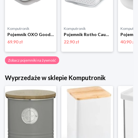
Komputronik
Komputronik
Komputro
Pojemnik OXO Good Grips Prep and Go 0.97 l 11301800 biały
Pojemnik Rotho Cauma 1,2 L biały
69.90 zł
22.90 zł
40.90 zł
Zobacz pojemniki na żywność
Wyprzedaże w sklepie Komputronik