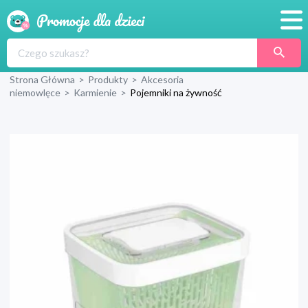
Promocje
Strona Główna
>
Produkty
>
Akcesoria
Produkty
niemowlęce
>
Karmienie
>
Pojemniki na żywność
Sklepy
Blog
Wyprawka