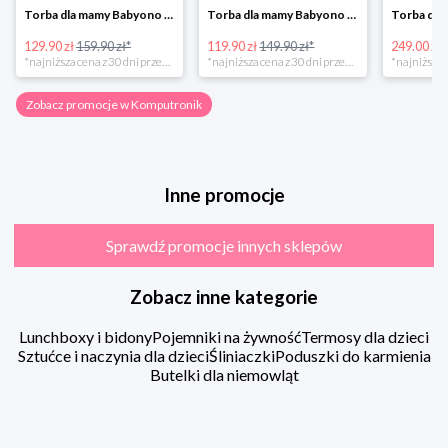
Torba dla mamy Babyono 1505/01 Comfort Icoinic 5/5
Torba dla mamy Babyono 1507/01 Comfort Chic w super cenie
129.90 zł
159.90 zł*
119.90 zł
149.90 zł*
249.00 zł
*najniższa cena z 30 dni przed obniżką
*najniższa cena z 30 dni przed obniżką
Zobacz promocje w Komputronik
Inne promocje
Sprawdź promocje innych sklepów
Zobacz inne kategorie
Lunchboxy i bidony
Pojemniki na żywność
Termosy dla dzieci
Sztućce i naczynia dla dzieci
Śliniaczki
Poduszki do karmienia
Butelki dla niemowląt