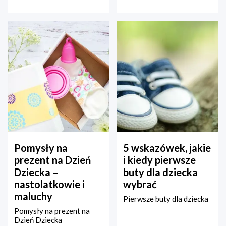
Pomysły na
5 wskazówek, jakie
prezent na Dzień
i kiedy pierwsze
Dziecka –
buty dla dziecka
nastolatkowie i
wybrać
maluchy
Pierwsze buty dla dziecka
Pomysły na prezent na
Dzień Dziecka