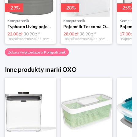
-
29
%
-
28
%
-
25
%
Komputronik
Komputronik
Komputro
Typhoon Living pojemnik na cukier szary 1400.733
Pojemnik Tescoma Online 14 cm 900839.00 biały
22.00 zł
30.90 zł*
28.00 zł
38.90 zł*
17.00 zł
*najniższa cena z 30 dni przed obniżką
*najniższa cena z 30 dni przed obniżką
Zobacz wyprzedaże w Komputronik
Inne produkty marki OXO