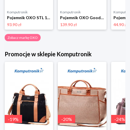
Komputronik
Komputronik
Komputro
Pojemnik OXO STL 1l srebrny
Pojemnik OXO Good Grips L 11140100 biały
93.90 zł
139.90 zł
44.90 zł
Zobacz markę OXO
Promocje w sklepie Komputronik
-
19
%
-
20
%
-
24
%