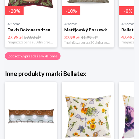
-
28
%
-
10
%
-
8
%
4Home
4Home
4Home
Dakls Bożonarodzeniowa poszewka na poduszkę Angel red, 40 x 40 cm 4-Home
Matějovský Poszewka na poduszkę Solei, 40 x 40 cm
27.99 zł
39.00 zł*
47.49 zł
37.99 zł
41.99 zł*
*najniższa cena z 30 dni przed obniżką
*najniższa cena z 30 dni przed obniżką
Zobacz wyprzedaże w 4Home
Inne produkty marki Bellatex