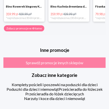
Bino Rowerek biegowy Krecik
Bino Kuchnia drewniana dla dzieci Provence
359.99 zł
409.99 zł*
359.99 zł
409.99 zł*
79.98 zł
13
*najniższa cena z 30 dni przed obniżką
*najniższa cena z 30 dni przed obniżką
Zobacz promocje w 4Home
Inne promocje
Sprawdź promocje innych sklepów
Zobacz inne kategorie
Komplety pościeli i poszewki na poduszki dla dzieci
Poduszki dla dzieci i niemowląt
Prześcieradła do łóżeczek
Prześcieradła do łóżek dziecięcych
Narzuty i koce dla dzieci i niemowląt