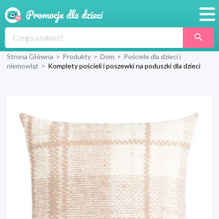
Promocje
Strona Główna
>
Produkty
>
Dom
>
Pościele dla dzieci i
Produkty
niemowląt
>
Komplety pościeli i poszewki na poduszki dla dzieci
Sklepy
Blog
Wyprawka