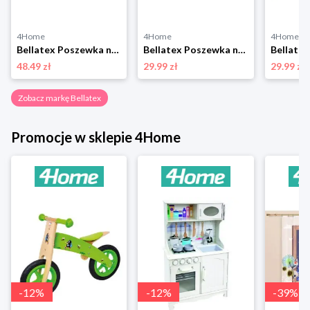
4Home
4Home
4Home
Bellatex Poszewka na poduszkę relaksacyjną Promień brązowy, 50 x 145 cm, 50 x 145 cm
Bellatex Poszewka na poduszkę EMA Lawenda fioletowy, żółty, 45 x 45 cm
48.49 zł
29.99 zł
29.99 zł
Zobacz markę Bellatex
Promocje w sklepie 4Home
-
12
%
-
12
%
-
39
%