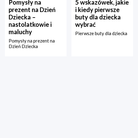
Pomysły na
5 wskazówek, jakie
prezent na Dzień
i kiedy pierwsze
Dziecka –
buty dla dziecka
nastolatkowie i
wybrać
maluchy
Pierwsze buty dla dziecka
Pomysły na prezent na
Dzień Dziecka