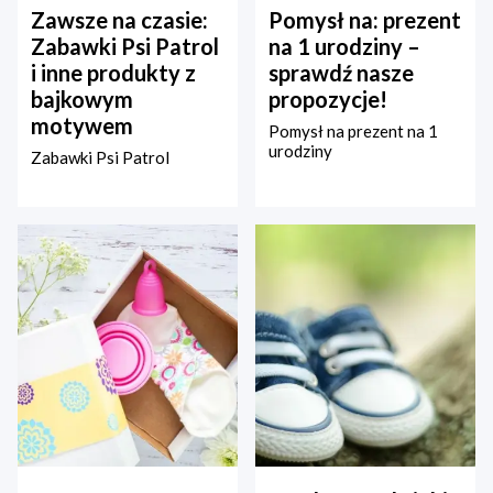
Zawsze na czasie:
Pomysł na: prezent
Zabawki Psi Patrol
na 1 urodziny –
i inne produkty z
sprawdź nasze
bajkowym
propozycje!
motywem
Pomysł na prezent na 1
urodziny
Zabawki Psi Patrol