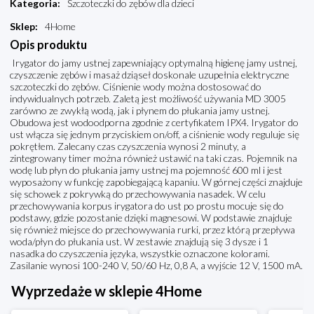
Kategoria
:
Szczoteczki do zębów dla dzieci
Sklep
:
4Home
Opis produktu
Irygator do jamy ustnej zapewniający optymalną higienę jamy ustnej,
czyszczenie zębów i masaż dziąseł doskonale uzupełnia elektryczne
szczoteczki do zębów. Ciśnienie wody można dostosować do
indywidualnych potrzeb. Zaletą jest możliwość używania MD 3005
zarówno ze zwykłą wodą, jak i płynem do płukania jamy ustnej.
Obudowa jest wodoodporna zgodnie z certyfikatem IPX4. Irygator do
ust włącza się jednym przyciskiem on/off, a ciśnienie wody reguluje się
pokrętłem. Zalecany czas czyszczenia wynosi 2 minuty, a
zintegrowany timer można również ustawić na taki czas. Pojemnik na
wodę lub płyn do płukania jamy ustnej ma pojemność 600 ml i jest
wyposażony w funkcję zapobiegającą kapaniu. W górnej części znajduje
się schowek z pokrywką do przechowywania nasadek. W celu
przechowywania korpus irygatora do ust po prostu mocuje się do
podstawy, gdzie pozostanie dzięki magnesowi. W podstawie znajduje
się również miejsce do przechowywania rurki, przez którą przepływa
woda/płyn do płukania ust. W zestawie znajdują się 3 dysze i 1
nasadka do czyszczenia języka, wszystkie oznaczone kolorami.
Zasilanie wynosi 100-240 V, 50/60 Hz, 0,8 A, a wyjście 12 V, 1500 mA.
Wyprzedaże w sklepie 4Home