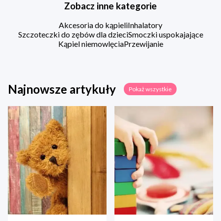
Zobacz inne kategorie
Akcesoria do kąpieli
Inhalatory
Szczoteczki do zębów dla dzieci
Smoczki uspokajające
Kąpiel niemowlęcia
Przewijanie
Najnowsze artykuły
Pokaż wszystkie