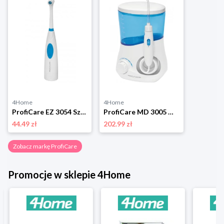
4Home
4Home
ProfiCare EZ 3054 Szczoteczka elektryczna do zębów
ProfiCare MD 3005 Oral Irygator do ust
44.49 zł
202.99 zł
Zobacz markę ProfiCare
Promocje w sklepie 4Home