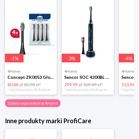
-
1
%
-
3
%
-
4
%
4Home
4Home
4Home
Concept ZK0053 Głowica wymienna PERFECT SMILE Soft Clean, 4 szt., czarny
Sencor SOC 4200BL Szczoteczka do zębów
80.48 zł
80.98 zł*
299.99 zł
309.49 zł*
110.99 z
*najniższa cena z 30 dni przed obniżką
*najniższa cena z 30 dni przed obniżką
Zobacz wyprzedaże w 4Home
Inne produkty marki ProfiCare