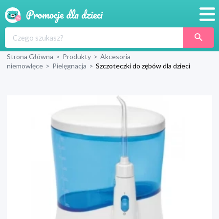
Promocje
Strona Główna
>
Produkty
>
Akcesoria
Produkty
niemowlęce
>
Pielęgnacja
>
Szczoteczki do zębów dla dzieci
Sklepy
Blog
Wyprawka