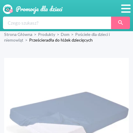
Promocje
Strona Główna
>
Produkty
>
Dom
>
Pościele dla dzieci i
Produkty
niemowląt
>
Prześcieradła do łóżek dziecięcych
Sklepy
Blog
Wyprawka