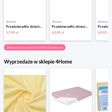
4Home
4Home
4Home
Prześcieradło dziecięce Bamboo niebieski, 60 x 120 cm, 60 x 120 cm BabyMatex
Prześcieradło dziecięce nieprzepuszczalne frote niebieski, 70 x 140 cm BabyMatex
57.99 zł
63.49 zł
54.99 zł
Zobacz prześcieradła do łóżek dziecięcych
Wyprzedaże w sklepie 4Home