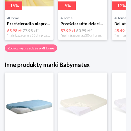
-
15
%
-
5
%
-
13
%
4Home
4Home
4Home
Prześcieradło nieprzepuszczalne Matex Jersey ecru,70 x 140 x 10 cm, 70 x 140 cm
Prześcieradło dziecięce Bamboo różowy, 60 x 120 cm, 60 x 120 cm BabyMatex
65.98 zł
77.98 zł*
57.99 zł
60.99 zł*
45.49 zł
*najniższa cena z 30 dni przed obniżką
*najniższa cena z 30 dni przed obniżką
Zobacz wyprzedaże w 4Home
Inne produkty marki Babymatex