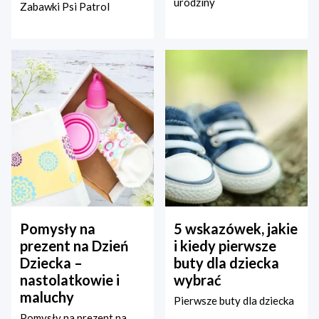
urodziny
Zabawki Psi Patrol
Pomysły na
5 wskazówek, jakie
prezent na Dzień
i kiedy pierwsze
Dziecka –
buty dla dziecka
nastolatkowie i
wybrać
maluchy
Pierwsze buty dla dziecka
Pomysły na prezent na