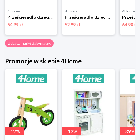
4Home
4Home
4Home
Prześcieradło dziecięce nieprzepuszczalne jersey niebieski, 60 x 120 cm BabyMatex
Prześcieradło dziecięce Bamboo żółty, 60 x 120 cm, 60 x 120 cm BabyMatex
54.99 zł
52.99 zł
64.98 zł
Zobacz markę Babymatex
Promocje w sklepie 4Home
-
12
%
-
12
%
-
39
%