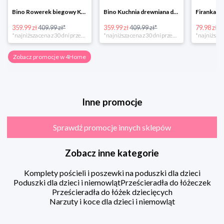
Bino Rowerek biegowy Krecik
Bino Kuchnia drewniana dla dzieci Provence
359.99 zł
409.99 zł*
359.99 zł
409.99 zł*
79.98 zł
13
*najniższa cena z 30 dni przed obniżką
*najniższa cena z 30 dni przed obniżką
Zobacz promocje w 4Home
Inne promocje
Sprawdź promocje innych sklepów
Zobacz inne kategorie
Komplety pościeli i poszewki na poduszki dla dzieci
Poduszki dla dzieci i niemowląt
Prześcieradła do łóżeczek
Prześcieradła do łóżek dziecięcych
Narzuty i koce dla dzieci i niemowląt