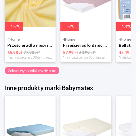
-
15
%
-
5
%
-
13
%
4Home
4Home
4Home
Prześcieradło nieprzepuszczalne Matex Jersey ecru,70 x 140 x 10 cm, 70 x 140 cm
Prześcieradło dziecięce Bamboo różowy, 60 x 120 cm, 60 x 120 cm BabyMatex
65.98 zł
77.98 zł*
57.99 zł
60.99 zł*
45.49 zł
*najniższa cena z 30 dni przed obniżką
*najniższa cena z 30 dni przed obniżką
Zobacz wyprzedaże w 4Home
Inne produkty marki Babymatex