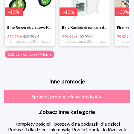
-
12
%
-
12
%
-
39
%
Bino Rowerek biegowy Krecik
Bino Kuchnia drewniana dla dzieci Provence
359.99 zł
409.99 zł*
359.99 zł
409.99 zł*
79.98 zł
13
*najniższa cena z 30 dni przed obniżką
*najniższa cena z 30 dni przed obniżką
Zobacz promocje w 4Home
Inne promocje
Sprawdź promocje innych sklepów
Zobacz inne kategorie
Komplety pościeli i poszewki na poduszki dla dzieci
Poduszki dla dzieci i niemowląt
Prześcieradła do łóżeczek