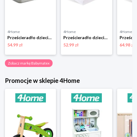
4Home
4Home
4Home
Prześcieradło dziecięce nieprzepuszczalne jersey niebieski, 60 x 120 cm BabyMatex
Prześcieradło dziecięce Bamboo żółty, 60 x 120 cm, 60 x 120 cm BabyMatex
54.99 zł
52.99 zł
64.98 zł
Zobacz markę Babymatex
Promocje w sklepie 4Home