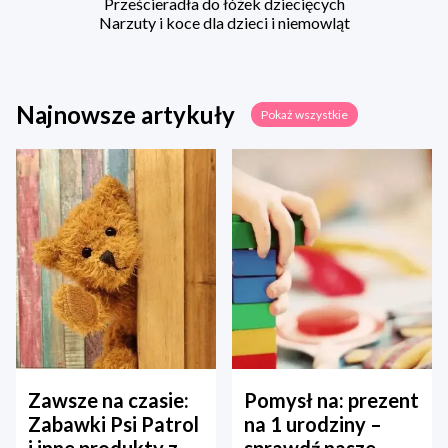
Prześcieradła do łóżek dziecięcych
Narzuty i koce dla dzieci i niemowląt
Najnowsze artykuły
Pokaż wszystkie
Zawsze na czasie:
Pomysł na: prezent
Zabawki Psi Patrol
na 1 urodziny –
i inne produkty z
sprawdź nasze