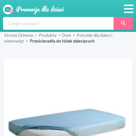
Promocje
Strona Główna
>
Produkty
>
Dom
>
Pościele dla dzieci i
Produkty
niemowląt
>
Prześcieradła do łóżek dziecięcych
Sklepy
Blog
Wyprawka