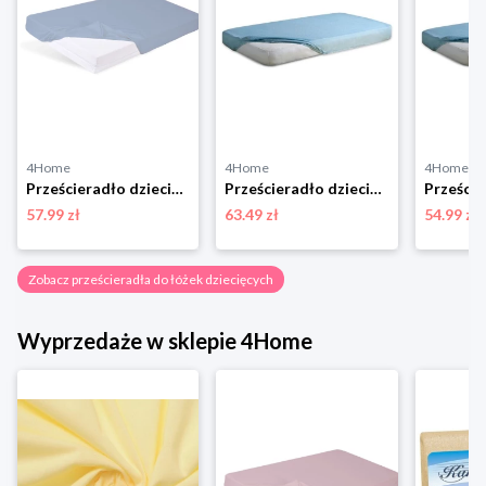
4Home
4Home
4Home
Prześcieradło dziecięce Bamboo niebieski, 60 x 120 cm, 60 x 120 cm BabyMatex
Prześcieradło dziecięce nieprzepuszczalne frote niebieski, 70 x 140 cm BabyMatex
57.99 zł
63.49 zł
54.99 zł
Zobacz prześcieradła do łóżek dziecięcych
Wyprzedaże w sklepie 4Home