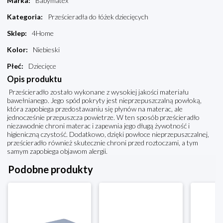
Marka
:
Babymatex
Kategoria
:
Prześcieradła do łóżek dziecięcych
Sklep
:
4Home
Kolor
:
Niebieski
Płeć
:
Dziecięce
Opis produktu
Prześcieradło zostało wykonane z wysokiej jakości materiału
bawełnianego. Jego spód pokryty jest nieprzepuszczalną powłoką,
która zapobiega przedostawaniu się płynów na materac, ale
jednocześnie przepuszcza powietrze. W ten sposób prześcieradło
niezawodnie chroni materac i zapewnia jego długą żywotność i
higieniczną czystość. Dodatkowo, dzięki powłoce nieprzepuszczalnej,
prześcieradło również skutecznie chroni przed roztoczami, a tym
samym zapobiega objawom alergii.
Podobne produkty