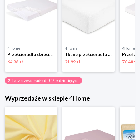
4Home
4Home
4Home
Prześcieradło dziecięce nieprzepuszczalne Bamboo biały, 60 x 120 cm BabyMatex
Tkane prześcieradło hotelowe dla dzieci biały, 120 x 140 cm, 120 x 140 cm 4-Home
64.98 zł
21.99 zł
76.48 zł
Zobacz prześcieradła do łóżek dziecięcych
Wyprzedaże w sklepie 4Home