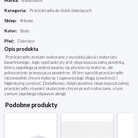
Marka
:
Babymatex
Kategoria
:
Prześcieradła do łóżek dziecięcych
Sklep
:
4Home
Kolor
:
Biały
Płeć
:
Dziecięce
Opis produktu
Prześcieradło zostało wykonane z wysokiej jakości materiału
bawełnianego. Jego spód pokryty jest nieprzepuszczalną powłoką,
która zapobiega przedostawaniu się płynów na materac, ale
jednocześnie przepuszcza powietrze. W ten sposób prześcieradło
niezawodnie chroni materac i zapewnia jego długą żywotność i
higieniczną czystość. Dodatkowo, dzięki powłoce nieprzepuszczalnej,
prześcieradło również skutecznie chroni przed roztoczami, a tym
samym zapobiega objawom alergii.
Podobne produkty