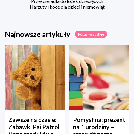
Prześcieradła do łóżek dziecięcych
Narzuty i koce dla dzieci i niemowląt
Najnowsze artykuły
Pokaż wszystkie
Zawsze na czasie:
Pomysł na: prezent
Zabawki Psi Patrol
na 1 urodziny –
i inne produkty z
sprawdź nasze