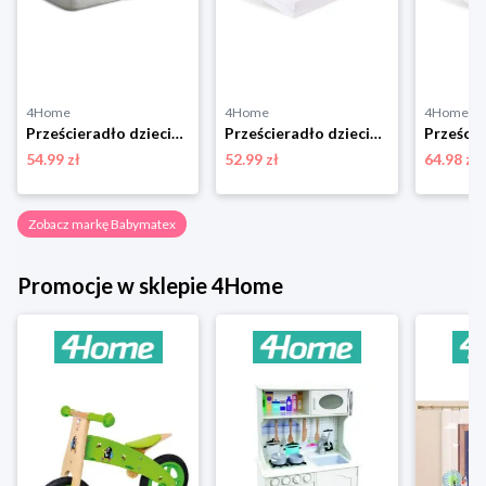
4Home
4Home
4Home
Prześcieradło dziecięce nieprzepuszczalne jersey niebieski, 60 x 120 cm BabyMatex
Prześcieradło dziecięce Bamboo żółty, 60 x 120 cm, 60 x 120 cm BabyMatex
54.99 zł
52.99 zł
64.98 zł
Zobacz markę Babymatex
Promocje w sklepie 4Home