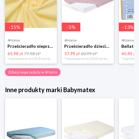
-
15
%
-
5
%
-
13
%
4Home
4Home
4Home
Prześcieradło nieprzepuszczalne Matex Jersey ecru,70 x 140 x 10 cm, 70 x 140 cm
Prześcieradło dziecięce Bamboo różowy, 60 x 120 cm, 60 x 120 cm BabyMatex
65.98 zł
77.98 zł*
57.99 zł
60.99 zł*
45.49 zł
*najniższa cena z 30 dni przed obniżką
*najniższa cena z 30 dni przed obniżką
Zobacz wyprzedaże w 4Home
Inne produkty marki Babymatex