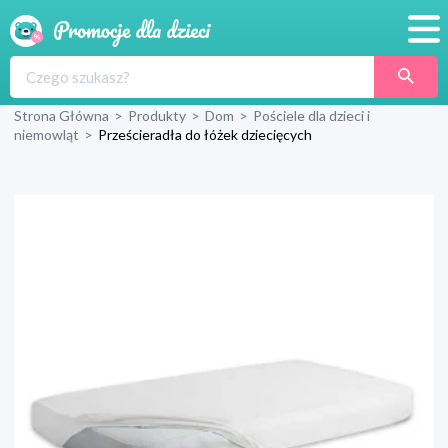
Promocje
Strona Główna
>
Produkty
>
Dom
>
Pościele dla dzieci i
Produkty
niemowląt
>
Prześcieradła do łóżek dziecięcych
Sklepy
Blog
Wyprawka