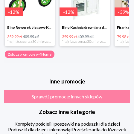
-
12
%
-
12
%
-
39
%
Bino Rowerek biegowy Krecik
Bino Kuchnia drewniana dla dzieci Provence
359.99 zł
409.99 zł*
359.99 zł
409.99 zł*
79.98 zł
13
*najniższa cena z 30 dni przed obniżką
*najniższa cena z 30 dni przed obniżką
Zobacz promocje w 4Home
Inne promocje
Sprawdź promocje innych sklepów
Zobacz inne kategorie
Komplety pościeli i poszewki na poduszki dla dzieci
Poduszki dla dzieci i niemowląt
Prześcieradła do łóżeczek