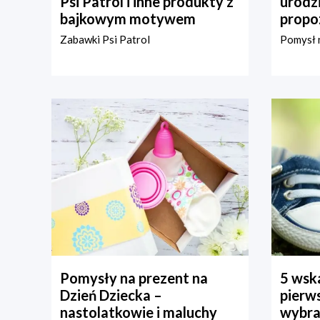
Psi Patrol i inne produkty z
urodz
bajkowym motywem
propo
Zabawki Psi Patrol
Pomysł n
Pomysły na prezent na
5 wska
Dzień Dziecka –
pierws
nastolatkowie i maluchy
wybra