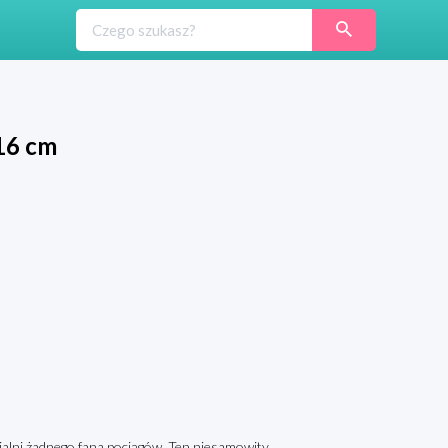
 16 cm
alni żadnego fana pociągów. Ten niesamowity