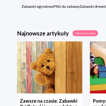
Zabawki ogrodowe
Piłki do zabawy
Zabawki drewni
Najnowsze artykuły
Pokaż wszystkie
Zawsze na czasie: Zabawki
Pomys