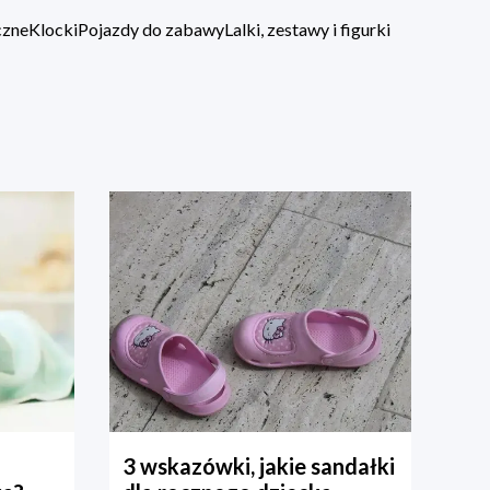
czne
Klocki
Pojazdy do zabawy
Lalki, zestawy i figurki
3 wskazówki, jakie sandałki