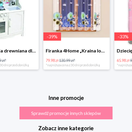
-
39
%
-
33
%
Bino Kuchnia drewniana dla dzieci Provence
Firanka 4Home „Kraina lodu” (Frozen)
79.98 zł
130.99 zł*
65.98 zł
98.99 zł
rzed obniżką
*najniższa cena z 30 dni przed obniżką
*najniższa cena z 3
Inne promocje
Sprawdź promocje innych sklepów
Zobacz inne kategorie