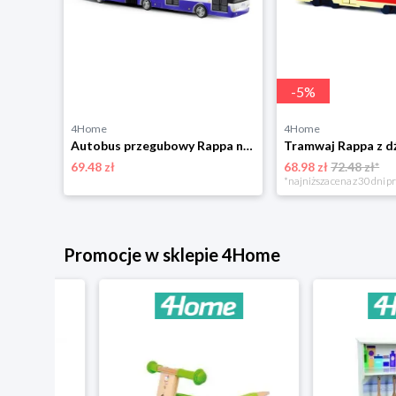
-
5
%
4Home
4Home
Rappa Metalowy pociąg regionalny RegioJet, 17 cm
Autobus przegubowy Rappa niebieski, 36 cm
69.48 zł
68.98 zł
72.48 zł*
niżką
*najniższa cena z 30 dni p
Promocje w sklepie 4Home