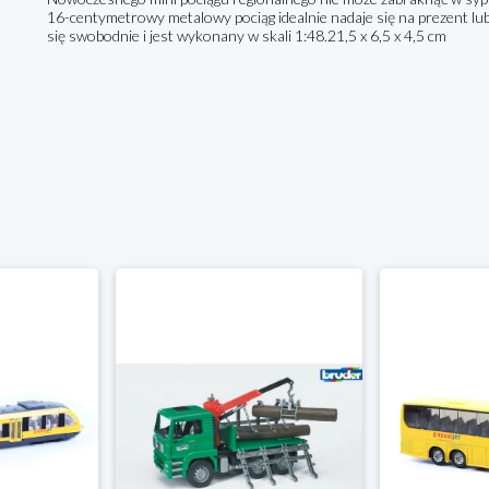
16-centymetrowy metalowy pociąg idealnie nadaje się na prezent lub
się swobodnie i jest wykonany w skali 1:48.21,5 x 6,5 x 4,5 cm