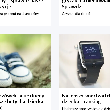
iny – sprawdź nasze
gryzak dla niemowla
zycje!
Sprawdź!
a prezent na 1 urodziny
Gryzaki dla dzieci
zówek, jakie i kiedy
Najlepszy smartwatch
ze buty dla dziecka
dziecka – ranking
ć
Najlepszy smartwatch dla dzi