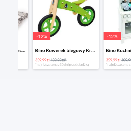
-
12
%
-
12
%
4Home Koc baranek świecący Dino
Bino Rowerek biegowy Krecik
359.99 zł
409.99 zł*
359.99 zł
409.99 zł*
*najniższa cena z 30 dni przed obniżką
*najniższa cena z 30 dni p