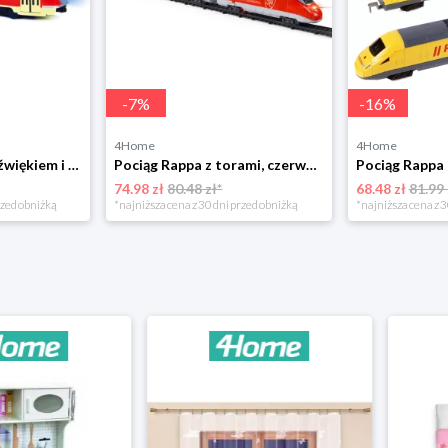
-
7
%
-
16
%
4Home
4Home
Tramwaj Rappa z dźwiękiem i światłem, 28 cm
Pociąg Rappa z torami, czerwony
74.98 zł
80.48 zł*
68.48 zł
81.99 
rzed obniżką
*najniższa cena z 30 dni przed obniżką
*najniższa cena z 3