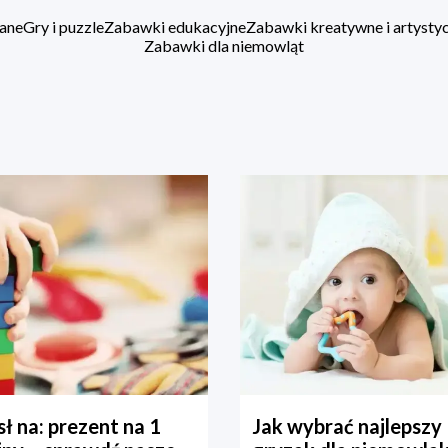
ane
Gry i puzzle
Zabawki edukacyjne
Zabawki kreatywne i artysty
Zabawki dla niemowląt
ł na: prezent na 1
Jak wybrać najlepszy