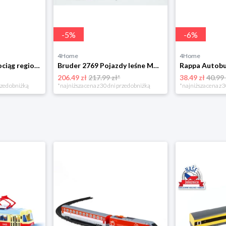
-
5
%
-
6
%
4Home
4Home
Rappa Metalowy pociąg regionalny RegioJet, 17 cm
Bruder 2769 Pojazdy leśne MAN TGA Timber tir z ramieniem załadowczym i 3 kłodami drewna BRUDER
206.49 zł
217.99 zł*
38.49 zł
40.99 
rzed obniżką
*najniższa cena z 30 dni przed obniżką
*najniższa cena z 3