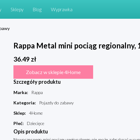
y
Sklepy
Blog
Wyprawka
abawy
Rappa Metal mini pociąg regionalny,
36.49
zł
Zobacz w sklepie 4Home
Szczegóły produktu
Marka
:
Rappa
Kategoria
:
Pojazdy do zabawy
Sklep
:
4Home
Płeć
:
Dziecięce
Opis produktu
Nowoczesnego mini pociągu regionalnego nie może zabraknąć w sypi