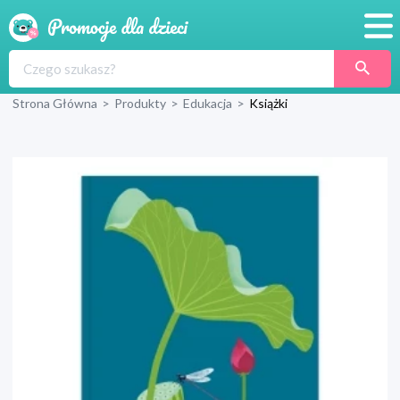
Promocje
Strona Główna
>
Produkty
>
Edukacja
>
Książki
Produkty
Sklepy
Blog
Wyprawka