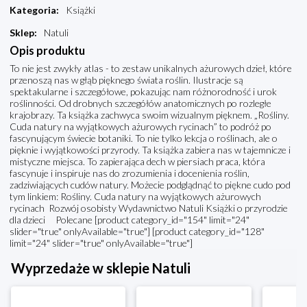
Kategoria
:
Książki
Sklep
:
Natuli
Opis produktu
To nie jest zwykły atlas - to zestaw unikalnych ażurowych dzieł, które
przenoszą nas w głąb pięknego świata roślin. Ilustracje są
spektakularne i szczegółowe, pokazując nam różnorodność i urok
roślinności. Od drobnych szczegółów anatomicznych po rozległe
krajobrazy. Ta książka zachwyca swoim wizualnym pięknem. „Rośliny.
Cuda natury na wyjątkowych ażurowych rycinach” to podróż po
fascynującym świecie botaniki. To nie tylko lekcja o roślinach, ale o
pięknie i wyjątkowości przyrody. Ta książka zabiera nas w tajemnicze i
mistyczne miejsca. To zapierająca dech w piersiach praca, która
fascynuje i inspiruje nas do zrozumienia i docenienia roślin,
zadziwiających cudów natury. Możecie podglądnąć to piękne cudo pod
tym linkiem: Rośliny. Cuda natury na wyjątkowych ażurowych
rycinach Rozwój osobisty Wydawnictwo Natuli Książki o przyrodzie
dla dzieci Polecane [product category_id="154" limit="24"
slider="true" onlyAvailable="true"] [product category_id="128"
limit="24" slider="true" onlyAvailable="true"]
Wyprzedaże w sklepie Natuli