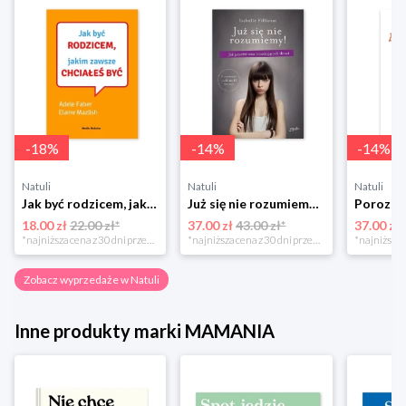
-
18
%
-
14
%
-
14
%
Natuli
Natuli
Natuli
Jak być rodzicem, jakim zawsze chciałeś być Media rodzina
Już się nie rozumiemy! Jak przeżyć czas trzaskających drzwi Esprit
18.00 zł
22.00 zł*
37.00 zł
43.00 zł*
37.00 zł
*najniższa cena z 30 dni przed obniżką
*najniższa cena z 30 dni przed obniżką
Zobacz wyprzedaże w Natuli
Inne produkty marki MAMANIA