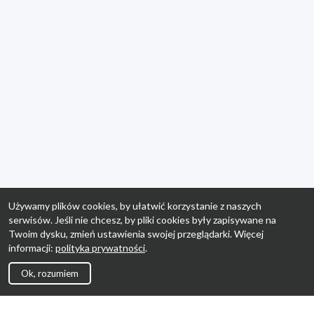
Używamy plików cookies, by ułatwić korzystanie z naszych
serwisów. Jeśli nie chcesz, by pliki cookies były zapisywane na
Twoim dysku, zmień ustawienia swojej przeglądarki. Więcej
informacji:
polityka prywatności
.
Ok, rozumiem