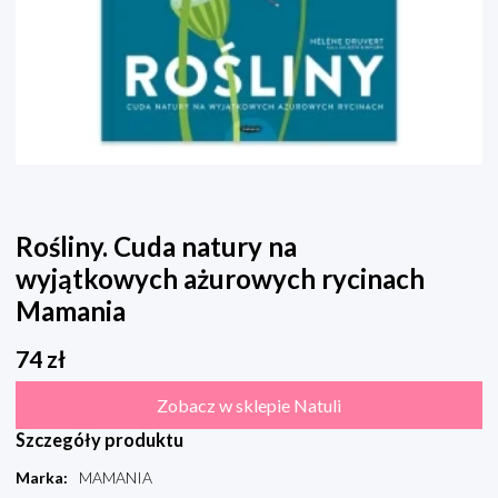
Rośliny. Cuda natury na
wyjątkowych ażurowych rycinach
Mamania
74
zł
Zobacz w sklepie Natuli
Szczegóły produktu
Marka
:
MAMANIA