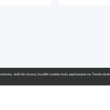
rwisów. Jeśli nie chcesz, by pliki cookies były zapisywane na Twoim dysk
a
Przepisy dla dzieci
Po