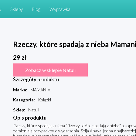
y
Sklepy
Blog
Wyprawka
Rzeczy, które spadają z nieba Maman
29
zł
Zobacz w sklepie Natuli
Szczegóły produktu
Marka
:
MAMANIA
Kategoria
:
Książki
Sklep
:
Natuli
Opis produktu
Rzeczy, które spadają z nieba "Rzeczy, które spadają z nieba" to opow
odmieniają przypadkowe wydarzenia. Selja Ahava, jedna z najbardziej 
historie w niezapomnianą opowieść o sile miłości, upływie czasu i b