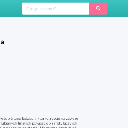
ia
ieść o trojgu ludziach, których życie na zawsze
lubianych fińskich powieściopisarek, łączy ich
ólu związanym ze stratą.„Nietrudno zrozumieć,