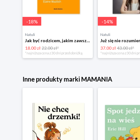
-
18
%
-
14
%
Natuli
Natuli
Najszczęśliwsze niemowlę w okolicy Mamania
Jak być rodzicem, jakim zawsze chciałeś być Media rodzina
18.00 zł
22.00 zł*
37.00 zł
43.00 zł*
niżką
*najniższa cena z 30 dni przed obniżką
*najniższa cena z 30 dni p
Inne produkty marki MAMANIA