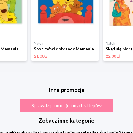
Natuli
Natuli
ś Mamania
Spot mówi dobranoc Mamania
21.00 zł
22.00 zł
Inne promocje
Sprawdź promocje innych sklepów
Zobacz inne kategorie
zyczne
Komiksy dla dzieci i młodzieży
Gazety dla młodzieży
Akcesor