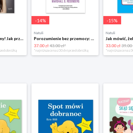
-
14
%
-
15
%
Natuli
Natuli
Już się nie rozumiemy! Jak przeżyć czas trzaskających drzwi Esprit
Porozumienie bez przemocy: o języku życia Czarna owca
37.00 zł
43.00 zł*
33.00 zł
39.00 
rzed obniżką
*najniższa cena z 30 dni przed obniżką
*najniższa cena z 3