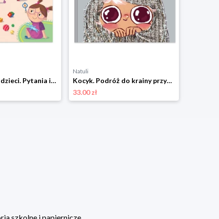
Natuli
Natuli
Skąd się biorą dzieci. Pytania i odpowiedzi dla maluchów Mamania
Kocyk. Podróż do krainy przytulności Mamania
33.00 zł
33.00 zł
ia szkolne i papiernicze