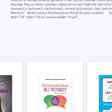
dlaczego Rzeczy, które spadają z nieba otrzymały Nagrodę Literacką
opowieść o życiowych zakłóceniach, utracie tożsamości, żalu i potrz
Network" Beletrystyka Wydawnictwo Natuli Rozwój osobisty Spra
limit="24" slider="true" onlyAvailable="true"]