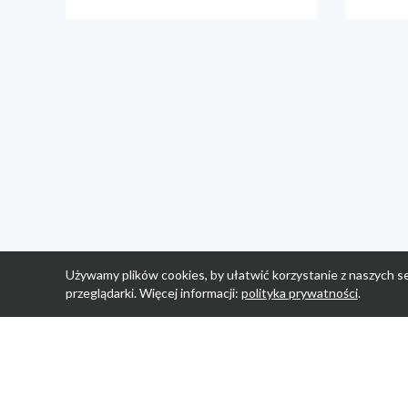
Używamy plików cookies, by ułatwić korzystanie z naszych se
przeglądarki. Więcej informacji:
polityka prywatności
.
Strona Główn