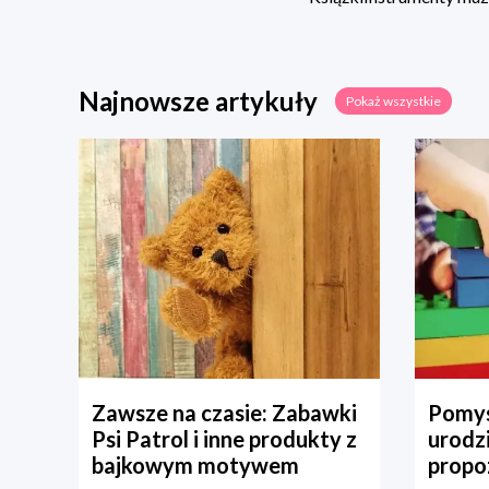
Najnowsze artykuły
Pokaż wszystkie
Zawsze na czasie: Zabawki
Pomys
Psi Patrol i inne produkty z
urodz
bajkowym motywem
propo