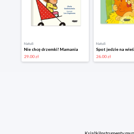
Natuli
Natuli
Kiedy czuję szczęście. Wielkie emocje Mamania
Nie chcę drzemki! Mamania
Spot jedzie na wie
29.00 zł
26.00 zł
Książki
Instrumenty mu