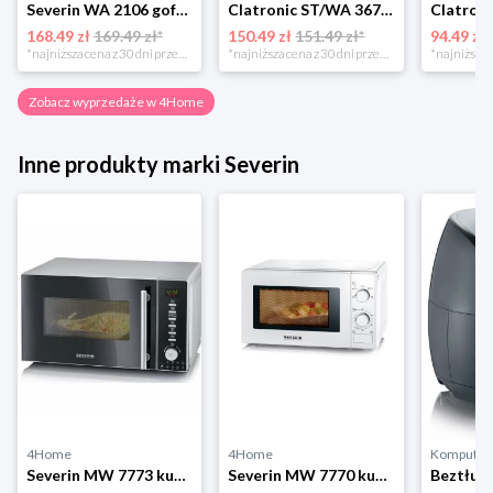
Severin WA 2106 gofrownica duo, czarny
Clatronic ST/WA 3670 Opiekacz do kanapek
168.49 zł
169.49 zł*
150.49 zł
151.49 zł*
94.49 zł
*najniższa cena z 30 dni przed obniżką
*najniższa cena z 30 dni przed obniżką
Zobacz wyprzedaże w 4Home
Inne produkty marki Severin
4Home
4Home
Komputro
Severin MW 7773 kuchenka mikrofalowa z grillem i funkcją gorącego powietrza, srebrny
Severin MW 7770 kuchenka mikrofallowa