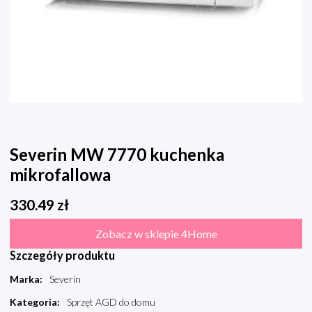
Severin MW 7770 kuchenka
mikrofallowa
330.49
zł
Zobacz w sklepie 4Home
Szczegóły produktu
Marka
:
Severin
Kategoria
:
Sprzęt AGD do domu