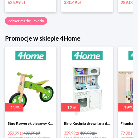
625.99 zł
330.49 zł
289.00 z
Zobacz markę Severin
Promocje w sklepie 4Home
-
12
%
-
12
%
-
39
%
Bino Rowerek biegowy Krecik
Bino Kuchnia drewniana dla dzieci Provence
359.99 zł
409.99 zł*
359.99 zł
409.99 zł*
79.98 zł
13
*najniższa cena z 30 dni przed obniżką
*najniższa cena z 30 dni przed obniżką