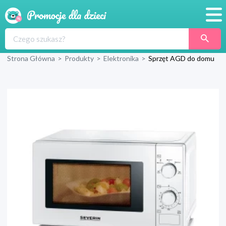
Promocje
Strona Główna
>
Produkty
>
Elektronika
>
Sprzęt AGD do domu
Produkty
Sklepy
Blog
Wyprawka