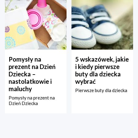
Pomysły na
5 wskazówek, jakie
prezent na Dzień
i kiedy pierwsze
Dziecka –
buty dla dziecka
nastolatkowie i
wybrać
maluchy
Pierwsze buty dla dziecka
Pomysły na prezent na
Dzień Dziecka