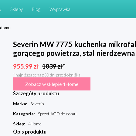
y
Sklepy
Blog
Wyprawka
 domu
Severin MW 7775 kuchenka mikrofalow
gorącego powietrza, stal nierdzewna
955.99
zł
1039
zł
*
* najniższa cena z 30 dni przed obniżką
Zobacz w sklepie 4Home
Szczegóły produktu
Marka
:
Severin
Kategoria
:
Sprzęt AGD do domu
Sklep
:
4Home
Opis produktu