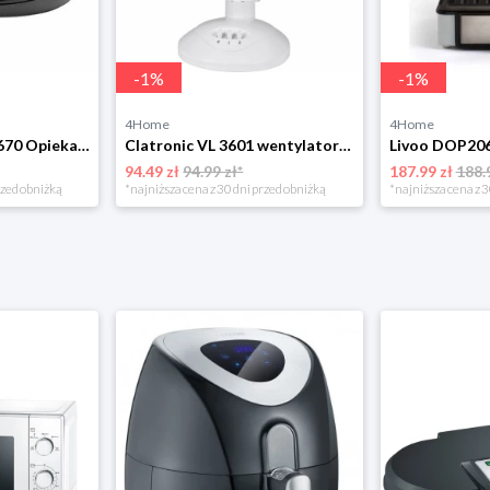
-
1
%
-
1
%
4Home
4Home
Clatronic ST/WA 3670 Opiekacz do kanapek
Clatronic VL 3601 wentylator stołowy 23 cm, biały
Livoo DOP206
94.49 zł
94.99 zł*
187.99 zł
188.
rzed obniżką
*najniższa cena z 30 dni przed obniżką
*najniższa cena z 3