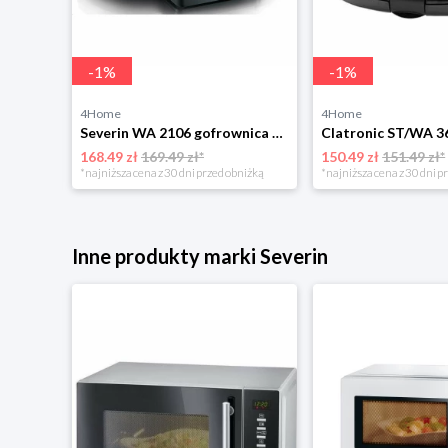
-
1
%
-
1
%
4Home
4Home
Sencor SSJ 4050NP wyciskarka wolnoobrotowa, czarny
Severin WA 2106 gofrownica duo, czarny
168.49 zł
169.49 zł*
150.49 zł
151.49 zł*
niżką
*najniższa cena z 30 dni przed obniżką
*najniższa cena z 30 dni p
Inne produkty marki Severin