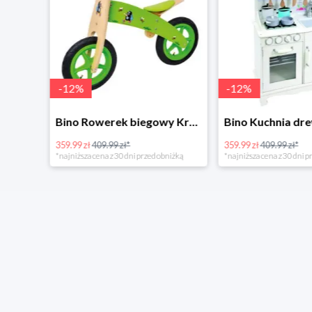
-
12
%
-
12
%
4Home Koc baranek świecący Dino
Bino Rowerek biegowy Krecik
359.99 zł
409.99 zł*
359.99 zł
409.99 zł*
*najniższa cena z 30 dni przed obniżką
*najniższa cena z 30 dni p