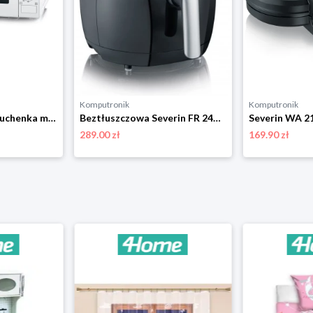
Komputronik
Komputronik
Severin MW 7770 kuchenka mikrofallowa
Beztłuszczowa Severin FR 2430 czarny
Severin WA 2
289.00 zł
169.90 zł