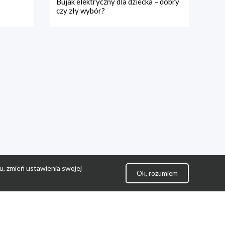
Bujak elektryczny dla dziecka – dobry
czy zły wybór?
u, zmień ustawienia swojej
Ok, rozumiem