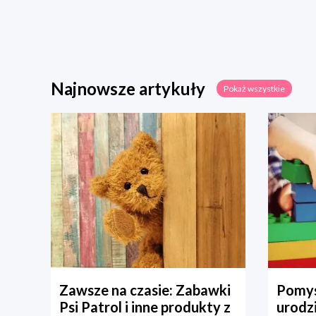
Najnowsze artykuły
Pokaż wszystkie
Zawsze na czasie: Zabawki
Pomys
Psi Patrol i inne produkty z
urodz