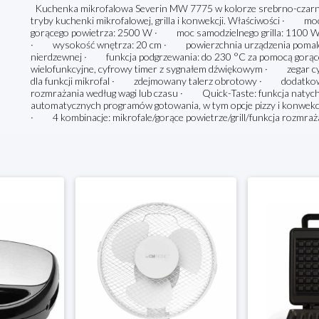
Kuchenka mikrofalowa Severin MW 7775 w kolorze srebrno-czarnym
tryby kuchenki mikrofalowej, grilla i konwekcji. Właściwości · 
gorącego powietrza: 2500 W · moc samodzielnego grilla: 1100 W
· wysokość wnętrza: 20 cm · powierzchnia urządzenia pomalow
nierdzewnej · funkcja podgrzewania: do 230 °C za pomocą gorą
wielofunkcyjne, cyfrowy timer z sygnałem dźwiękowym · zegar c
dla funkcji mikrofal · zdejmowany talerz obrotowy · dodatko
rozmrażania według wagi lub czasu · Quick-Taste: funkcja naty
automatycznych programów gotowania, w tym opcje pizzy i konwe
· 4 kombinacje: mikrofale/gorące powietrze/grill/funkcja rozmra