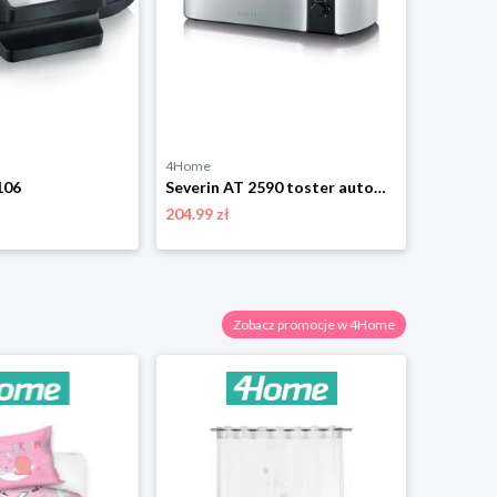
4Home
4Home
106
Severin AT 2590 toster automatyczny
204.99 zł
236.99 zł
Zobacz promocje w 4Home