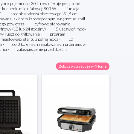
 o pojemności 30 litrów oferuje połączone
moc kuchenki mikrofalowej: 900 W · funkcja
 · średnica talerza obrotowego: 31,5 cm
ana lakierem żaroodpornym, wnętrze ze stali
cego powietrza · cyfrowe sterowanie
yfrowy (12 lub 24 godziny) · 5 ustawień mocy
wy ruszt do grillowania · program
chmiastowego startu z pełną mocą · 10
kcji · do 3 kolejnych regulowanych programów
żania · zabezpieczenie przed dziećmi
Zobacz wyprzedaże w 4Home