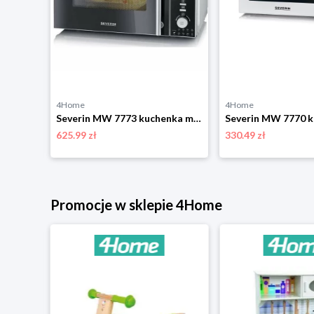
4Home
4Home
Severin MW 7771 kuchenka mikrofalowa z grillem, srebrny
Severin MW 7773 kuchenka mikrofalowa z grillem i funkcją gorącego powietrza, srebrny
625.99 zł
330.49 zł
niżką
Promocje w sklepie 4Home