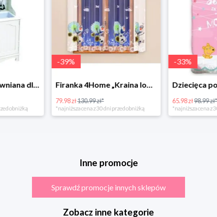
-
39
%
-
33
%
Bino Kuchnia drewniana dla dzieci Provence
Firanka 4Home „Kraina lodu” (Frozen)
79.98 zł
130.99 zł*
65.98 zł
98.99 zł
rzed obniżką
*najniższa cena z 30 dni przed obniżką
*najniższa cena z 3
Inne promocje
Sprawdź promocje innych sklepów
Zobacz inne kategorie