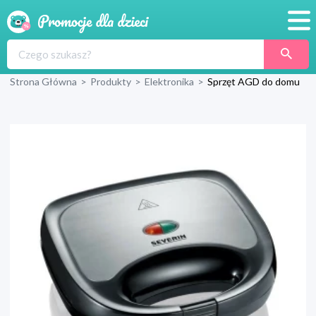
Promocje
Strona Główna
>
Produkty
>
Elektronika
>
Sprzęt AGD do domu
Produkty
Sklepy
Blog
Wyprawka