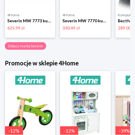
4Home
4Home
Komputro
Severin MW 7773 kuchenka mikrofalowa z grillem i funkcją gorącego powietrza, srebrny
Severin MW 7770 kuchenka mikrofallowa
625.99 zł
330.49 zł
289.00 z
Zobacz markę Severin
Promocje w sklepie 4Home
-
12
%
-
12
%
-
39
%