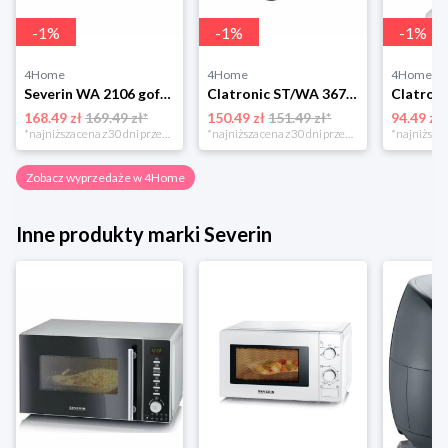
-
1
%
-
1
%
-
1
%
4Home
4Home
4Home
Severin WA 2106 gofrownica duo, czarny
Clatronic ST/WA 3670 Opiekacz do kanapek
168.49 zł
169.49 zł*
150.49 zł
151.49 zł*
94.49 zł
*najniższa cena z 30 dni przed obniżką
*najniższa cena z 30 dni przed obniżką
Zobacz wyprzedaże w 4Home
Inne produkty marki Severin