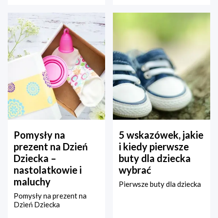
Pomysły na
5 wskazówek, jakie
prezent na Dzień
i kiedy pierwsze
Dziecka –
buty dla dziecka
nastolatkowie i
wybrać
maluchy
Pierwsze buty dla dziecka
Pomysły na prezent na
Dzień Dziecka