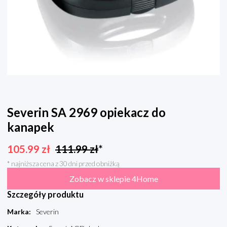
Severin SA 2969 opiekacz do
kanapek
105.99
zł
111.99
zł
*
* najniższa cena z 30 dni przed obniżką
Zobacz w sklepie 4Home
Szczegóły produktu
Marka
:
Severin