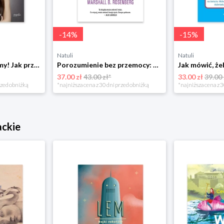
-
14
%
-
15
%
Natuli
Natuli
Już się nie rozumiemy! Jak przeżyć czas trzaskających drzwi Esprit
Porozumienie bez przemocy: o języku życia Czarna owca
37.00 zł
43.00 zł*
33.00 zł
39.00 
rzed obniżką
*najniższa cena z 30 dni przed obniżką
*najniższa cena z 3
ackie