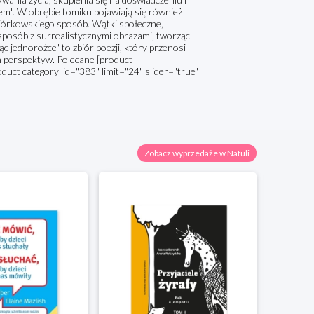
nsem". W obrębie tomiku pojawiają się również
iórkowskiego sposób. Wątki społeczne,
y sposób z surrealistycznymi obrazami, tworząc
ąc jednorożce" to zbiór poezji, który przenosi
ch perspektyw. Polecane [product
oduct category_id="383" limit="24" slider="true"
Zobacz wyprzedaże w Natuli