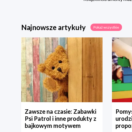
Najnowsze artykuły
Pokaż wszystkie
Zawsze na czasie: Zabawki
Pomys
Psi Patrol i inne produkty z
urodz
bajkowym motywem
propo