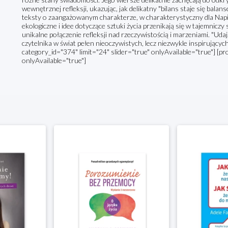
wewnętrznej refleksji, ukazując, jak delikatny "bilans staje się bala
teksty o zaangażowanym charakterze, w charakterystyczny dla Nap
ekologiczne i idee dotyczące sztuki życia przenikają się w tajemnicz
unikalne połączenie refleksji nad rzeczywistością i marzeniami. "Udaj
czytelnika w świat pełen nieoczywistych, lecz niezwykle inspirujący
category_id="374" limit="24" slider="true" onlyAvailable="true"] [pr
onlyAvailable="true"]