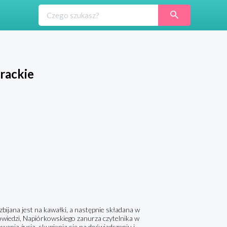
rackie
bijana jest na kawałki, a następnie składana w
owiedzi, Napiórkowskiego zanurza czytelnika w
wania życia, skupienia się na doświadczeniu i