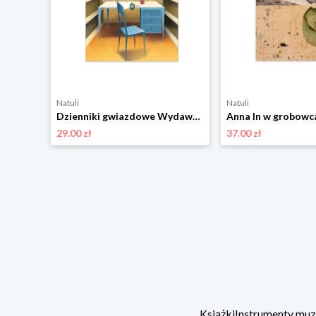
Natuli
Natuli
Niezwyciężony Wydawnictwo literackie
Dzienniki gwiazdowe Wydawnictwo literackie
29.00 zł
37.00 zł
Książki
Instrumenty mu