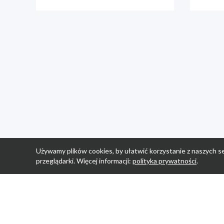
Używamy plików cookies, by ułatwić korzystanie z naszych se
przeglądarki. Więcej informacji:
polityka prywatności
.
Strona Główn