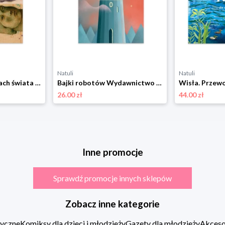
Natuli
Natuli
Anna In w grobowcach świata Wydawnictwo literackie
Bajki robotów Wydawnictwo literackie
26.00 zł
44.00 zł
Inne promocje
Sprawdź promocje innych sklepów
Zobacz inne kategorie
zyczne
Komiksy dla dzieci i młodzieży
Gazety dla młodzieży
Akcesor