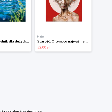
Natuli
Natuli
Wisła. Przewodnik dla dużych i małych Wydawnictwo literackie
Starość. O tym, co najważniejsze Wydawnictwo literackie
52.00 zł
36.00 zł
ia szkolne i papiernicze