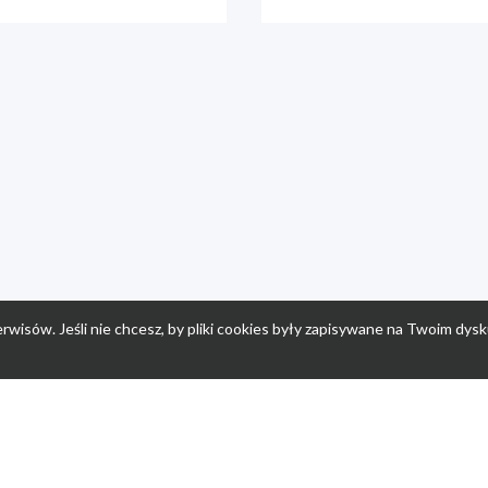
rwisów. Jeśli nie chcesz, by pliki cookies były zapisywane na Twoim dysk
a
Przepisy dla dzieci
Po