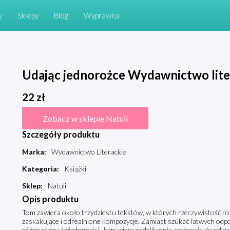
y
Sklepy
Blog
Wyprawka
Udając jednorożce Wydawnictwo lite
22
zł
Zobacz w sklepie Natuli
Szczegóły produktu
Marka
:
Wydawnictwo Literackie
Kategoria
:
Książki
Sklep
:
Natuli
Opis produktu
Tom zawiera około trzydziestu tekstów, w których rzeczywistość roz
zaskakujące i odrealnione kompozycje. Zamiast szukać łatwych odp
różne stany świadomości. Jego wiersze delikatnie zachęcają do odkry