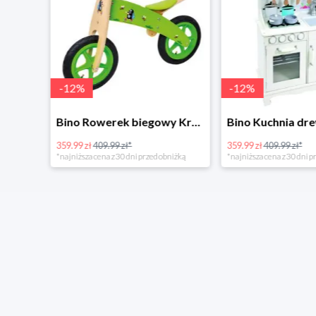
-
12
%
-
12
%
4Home Koc baranek świecący Dino
Bino Rowerek biegowy Krecik
359.99 zł
409.99 zł*
359.99 zł
409.99 zł*
*najniższa cena z 30 dni przed obniżką
*najniższa cena z 30 dni p