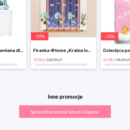
-
39
%
-
33
%
Bino Kuchnia drewniana dla dzieci Provence
Firanka 4Home „Kraina lodu” (Frozen)
79.98 zł
130.99 zł*
65.98 zł
98.99 zł
rzed obniżką
*najniższa cena z 30 dni przed obniżką
*najniższa cena z 3
Inne promocje
Sprawdź promocje innych sklepów