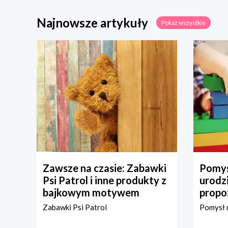
Najnowsze artykuły
Pokaż wszystkie
Zawsze na czasie: Zabawki
Pomys
Psi Patrol i inne produkty z
urodz
bajkowym motywem
propo
Zabawki Psi Patrol
Pomysł n