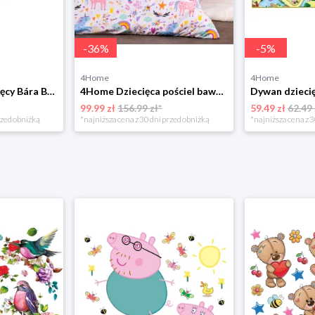
-
36
%
-
5
%
4Home
4Home
Bellatex Koc dziecięcy Bára Butterfly różowy, 75 x 100 cm
4Home Dziecięca pościel bawełniana Unicorns, 140 x 200 cm, 70 x 90 cm
99.99 zł
156.99 zł*
59.49 zł
62.49 
rzed obniżką
*najniższa cena z 30 dni przed obniżką
*najniższa cena z 3