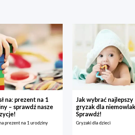
ł na: prezent na 1
Jak wybrać najlepszy
iny – sprawdź nasze
gryzak dla niemowla
zycje!
Sprawdź!
a prezent na 1 urodziny
Gryzaki dla dzieci