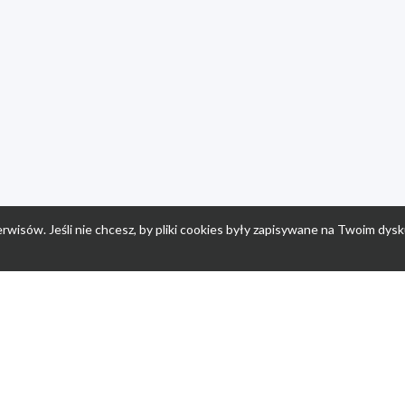
rwisów. Jeśli nie chcesz, by pliki cookies były zapisywane na Twoim dysk
a
Przepisy dla dzieci
Po
Nuumi.pl - moda online
K