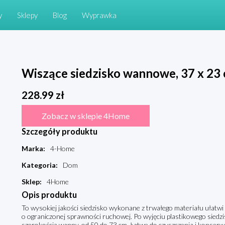
y
Sklepy
Blog
Wyprawka
Wiszące siedzisko wannowe, 37 x 2
228.99
zł
Zobacz w sklepie 4Home
Szczegóły produktu
Marka
:
4-Home
Kategoria
:
Dom
Sklep
:
4Home
Opis produktu
To wysokiej jakości siedzisko wykonane z trwałego materiału ułat
o ograniczonej sprawności ruchowej. Po wyjęciu plastikowego siedzi
szerokością wanny, od 50 do 73 cm. Łatwe do czyszczenia i konserwa