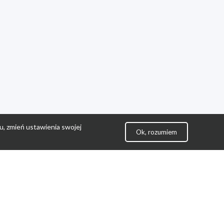
u, zmień ustawienia swojej
Ok, rozumiem
lityka Prywatności
ontakt