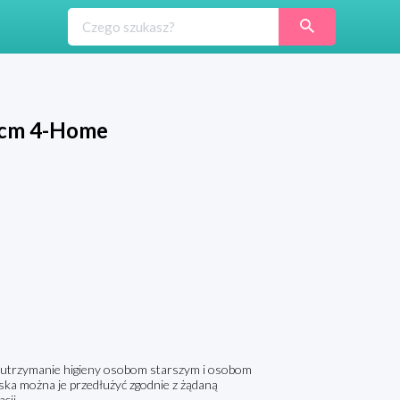
3 cm 4-Home
wi utrzymanie higieny osobom starszym i osobom
ska można je przedłużyć zgodnie z żądaną
cji.