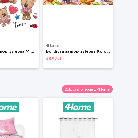
4Home
4Home
Dekoracja samoprzylepna Misie, 30 x 30 cm 4-Home
Bordiura samoprzylepna Kolorowy dym, 500 x 14 cm 4-Home
58.99 zł
28.99 zł
Zobacz promocje w 4Home