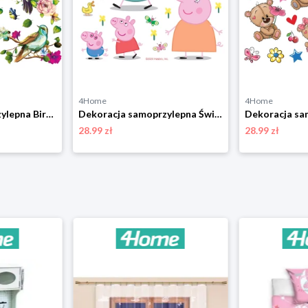
4Home
4Home
Dekoracja samoprzylepna Birds, 30 x 30 cm 4-Home
Dekoracja samoprzylepna Świnka Peppa, 30 x 30 cm 4-Home
28.99 zł
28.99 zł