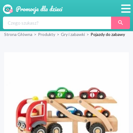
Promocje
Strona Główna
>
Produkty
>
Gry i zabawki
>
Pojazdy do zabawy
Produkty
Sklepy
Blog
Wyprawka