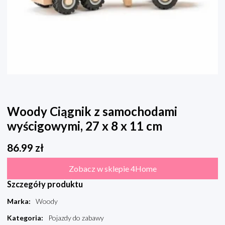
Woody Ciągnik z samochodami
wyścigowymi, 27 x 8 x 11 cm
86.99
zł
Zobacz w sklepie 4Home
Szczegóły produktu
Marka
:
Woody
Kategoria
:
Pojazdy do zabawy