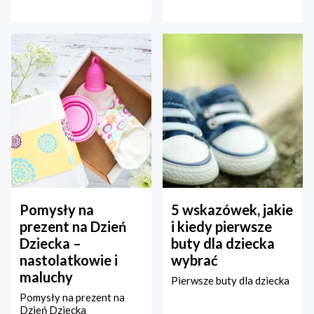
Pomysły na
5 wskazówek, jakie
prezent na Dzień
i kiedy pierwsze
Dziecka –
buty dla dziecka
nastolatkowie i
wybrać
maluchy
Pierwsze buty dla dziecka
Pomysły na prezent na
Dzień Dziecka