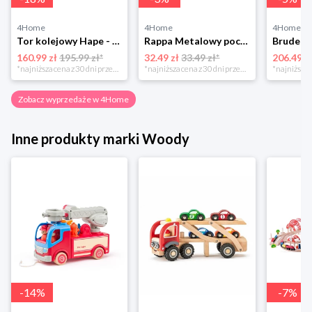
4Home
4Home
4Home
Tor kolejowy Hape - port z załadunkiem irozładunkiem
Rappa Metalowy pociąg regionalny RegioJet, 17 cm
160.99 zł
195.99 zł*
32.49 zł
33.49 zł*
206.49 z
*najniższa cena z 30 dni przed obniżką
*najniższa cena z 30 dni przed obniżką
Zobacz wyprzedaże w 4Home
Inne produkty marki Woody
-
14
%
-
7
%