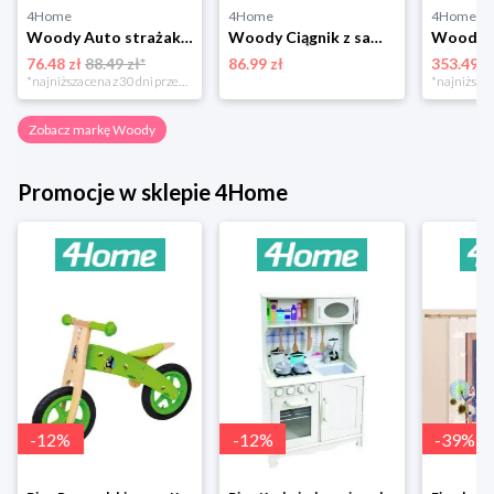
4Home
4Home
4Home
Woody Auto strażak z dźwiękami i światłem
Woody Ciągnik z samochodami wyścigowymi, 27 x 8 x 11 cm
76.48 zł
88.49 zł*
86.99 zł
353.49 z
*najniższa cena z 30 dni przed obniżką
Zobacz markę Woody
Promocje w sklepie 4Home
-
12
%
-
12
%
-
39
%