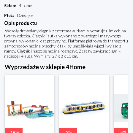
Sklep
:
4Home
Płeć
:
Dziecięce
Opis produktu
Wesoły drewniany ciągnik z czterema autkami wyczaruje uśmiech na
twarzy dziecka. Ciągnik i autka wykonano z twardego i masywnego
drewna, wykonanie jest precyzyjne. Platformę piętrową do transportu
samochodów można przechylić tak, by umożliwiała wjazd i wyjazd z
rampy. Ciągnik i naczepę można rozłączyć. Zestaw zawiera: ciągnik,
naczepę i 4 auta. Wymiary: 27 x 8 x 11 cm.
Wyprzedaże w sklepie 4Home
-
18
%
-
3
%
-
5
%