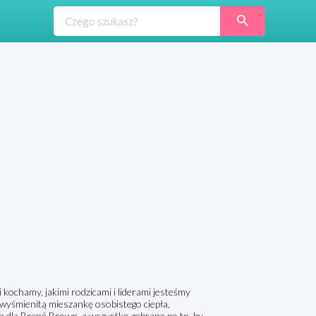
 kochamy, jakimi rodzicami i liderami jesteśmy
 wyśmienitą mieszankę osobistego ciepła,
ą dla Brené Brown, a wszystko zebrane po to, by