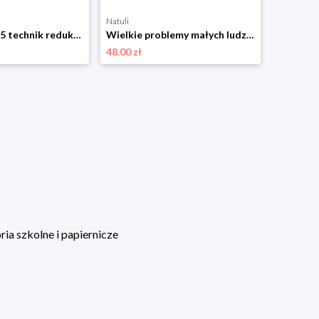
Natuli
Zresetuj się. 75 technik redukcji stresu, aby ukoić ciało i umysł w kilka minut Laurum
Wielkie problemy małych ludzi. 131 interwencji Play Therapy w terapii traumy i zaburzeń autoregulacji Laurum
48.00 zł
ia szkolne i papiernicze