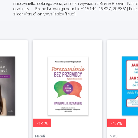
nauczycielka dobrego życia, autorka wywiadu z Brené Brown Nastola
osobisty Brene Brown [product id="15144, 19827, 20935"] Poleca
slider="true" onlyAvailable="true"]
-
14
%
-
15
%
Natuli
Natuli