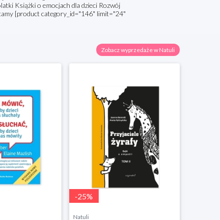
tki Książki o emocjach dla dzieci Rozwój
my [product category_id="146" limit="24"
Zobacz wyprzedaże w Natuli
-
25
%
-
25
%
Natuli
Natuli