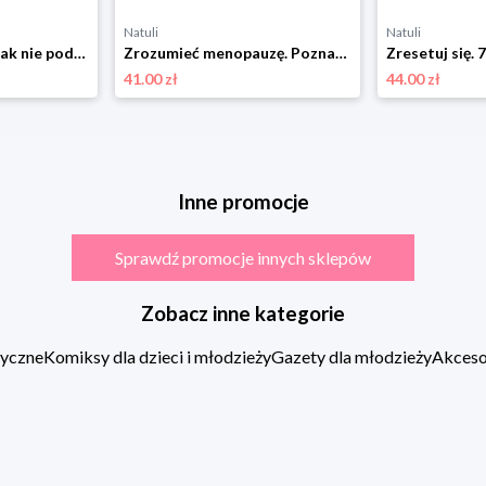
Natuli
Natuli
Syndrom oszusta. Jak nie podkopywać wiary we własne możliwości Laurum
Zrozumieć menopauzę. Poznaj swój typ i skuteczne sposoby łagodzenia objawów Laurum
41.00 zł
44.00 zł
Inne promocje
Sprawdź promocje innych sklepów
Zobacz inne kategorie
zyczne
Komiksy dla dzieci i młodzieży
Gazety dla młodzieży
Akcesor