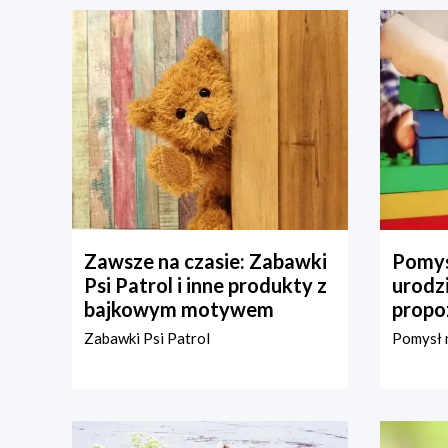
Zawsze na czasie: Zabawki
Pomys
Psi Patrol i inne produkty z
urodz
bajkowym motywem
propo
Zabawki Psi Patrol
Pomysł n