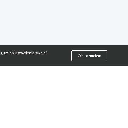
u, zmień ustawienia swojej
Ok, rozumiem
lityka Prywatności
ontakt
gulamin