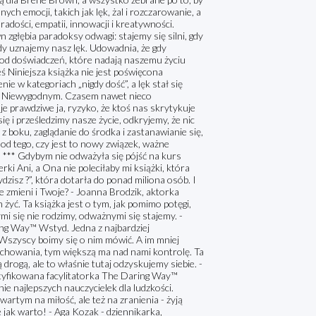
ch emocji, takich jak lęk, żal i rozczarowanie, a
radości, empatii, innowacji i kreatywności.
zgłębia paradoksy odwagi: stajemy się silni, gdy
dy uznajemy nasz lęk. Udowadnia, że gdy
 od doświadczeń, które nadają naszemu życiu
ś Niniejsza książka nie jest poświęcona
 w kategoriach „nigdy dość”, a lęk stał się
m. Niewygodnym. Czasem nawet nieco
oje prawdziwe ja, ryzyko, że ktoś nas skrytykuje
ę i prześledzimy nasze życie, odkryjemy, że nic
 z boku, zaglądanie do środka i zastanawianie się,
 od tego, czy jest to nowy związek, ważne
 *** Gdybym nie odważyła się pójść na kurs
ki Ani, a Ona nie poleciłaby mi książki, która
zisz ?”, która dotarła do ponad miliona osób. I
 zmieni i Twoje? - Joanna Brodzik, aktorka
żyć. Ta książka jest o tym, jak pomimo potęgi,
i się nie rodzimy, odważnymi się stajemy. -
ng Way™ Wstyd. Jedna z najbardziej
Wszyscy boimy się o nim mówić. A im mniej
zachowania, tym większą ma nad nami kontrolę. Ta
drogą, ale to właśnie tutaj odzyskujemy siebie. -
rtyfikowana facylitatorka The Daring Way™
e najlepszych nauczycielek dla ludzkości.
wartym na miłość, ale też na zranienia - żyją
e jak warto! - Aga Kozak - dziennikarka,