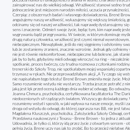
zainspirować nas do wielkiej odwagi. Wrażliwość stanowi sedno trudny
jednocześnie jest miejscem narodzin miłości, uczucia przynależności, 
Czerpiąc z obszernych badań i własnego doświadczenia, Brené Brown 
angażujemy naszą wrażliwość, wykazujemy się większą śmiałością, g
odcinamy się od naszej wrażliwości, tak naprawdę dystansujemy się
sens i znaczenie. Odmień swoje życie, będąc tym, kim naprawdę jeste
wygrywaniu bądź przegrywaniu. W świecie, w którym dominuje myślenie
drugą naturą człowieka, wrażliwość jest czymś niemal wywrotowy
niebezpiecznym. Niewątpliwie, jeśli do niej sięgniemy i odsłonimy sw
lub że zostaniemy zranieni, znacznie wzrośnie. Jednak gdy cofniemy si
nie jest równie niekomfortowe, niebezpieczne lub bolesne, jak stanie
jak by to było, gdybyśmy mieli odwagę wkroczyć na ring – niezależnie
spotkanie, proces twórczy, czy trudna rozmowa z członkami rodziny.
trenerski do Szkoły Trop, nie spotkałabym mojej wspaniałej copartner
trzymasz w rękach. Nie przeprowadziłabym akcji „A Ty czego się wstyd
nie napisałabym tego tekstu! Brené Brown zmieniła moje życie. Może
Samo rozumienie wstydu nie wystarczy. Trzeba jeszcze potrafić z nim 
jaką jest lęk przed oceną każdego dnia wybierać odwagę. Bo odważnym
Joanna Chmura, psycholożka, certyfikowana facylitatorka The Dari
niedocenionych sił rządzących światem. Wszyscy go doświadczamy. 
rozumiemy wstyd i sposób, w jaki wpływa na nasze emocje, myśli i 
droga od wstydu do odwagi, do której zaprasza nas BB, nie jest łatwą 
Magdalena Kluszczyk, psycholożka, Założycielka Szkoły Odwagi, ce
Przedziwna naukowczyni z Texasu - Brene Brown - to jedna z aktualni
Udowadnia, że tylko ci, którzy idą przez życie z otwartym sercem - ot
pełnią życia. Brene uczy nas jak to zrobić. Bo to przecież niełatwe Al