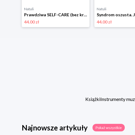
Natuli
Natuli
Dzieci bez lęku. Jak budować odporność psychiczną na każdym etapie dorastania Laurum
Prawdziwa SELF-CARE (bez kryształów, głodówek i kąpieli w pianie) Laurum
44.00 zł
44.00 zł
Książki
Instrumenty mu
Najnowsze artykuły
Pokaż wszystkie