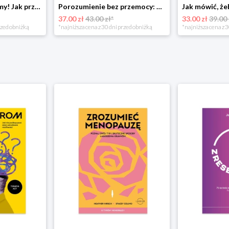
Już się nie rozumiemy! Jak przeżyć czas trzaskających drzwi Esprit
Porozumienie bez przemocy: o języku życia Czarna owca
37.00 zł
43.00 zł*
33.00 zł
39.00 
rzed obniżką
*najniższa cena z 30 dni przed obniżką
*najniższa cena z 3