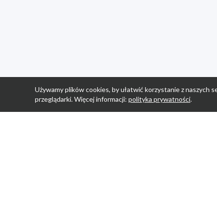
Używamy plików cookies, by ułatwić korzystanie z naszych se
przeglądarki. Więcej informacji:
polityka prywatności
.
Strona Główn
Promocje
Sklepy
Wyprawka