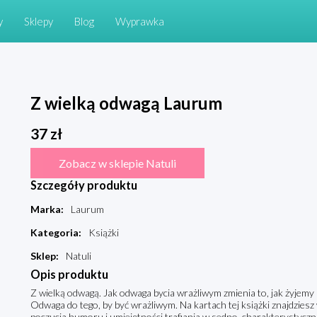
y
Sklepy
Blog
Wyprawka
Z wielką odwagą Laurum
37
zł
Zobacz w sklepie Natuli
Szczegóły produktu
Marka
:
Laurum
Kategoria
:
Książki
Sklep
:
Natuli
Opis produktu
Z wielką odwagą. Jak odwaga bycia wrażliwym zmienia to, jak żyjemy i
Odwaga do tego, by być wrażliwym. Na kartach tej książki znajdziesz
poczucia humoru i umiejętności trafiania w sedno, charakterystyczn