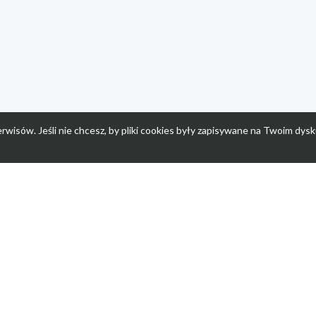
rwisów. Jeśli nie chcesz, by pliki cookies były zapisywane na Twoim dysk
a
Przepisy dla dzieci
Po
Nuumi.pl - moda online
K
Megarabaty.pl
Re