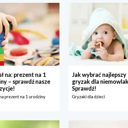
ł na: prezent na 1
Jak wybrać najlepszy
iny – sprawdź nasze
gryzak dla niemowla
zycje!
Sprawdź!
a prezent na 1 urodziny
Gryzaki dla dzieci