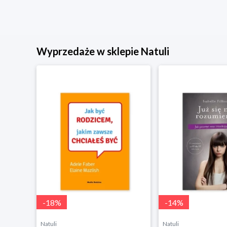
Wyprzedaże w sklepie Natuli
-
18
%
-
14
%
Natuli
Natuli