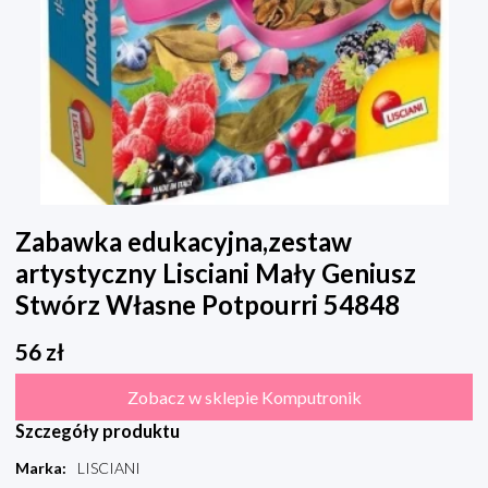
Zabawka edukacyjna,zestaw
artystyczny Lisciani Mały Geniusz
Stwórz Własne Potpourri 54848
56
zł
Zobacz w sklepie Komputronik
Szczegóły produktu
Marka
:
LISCIANI