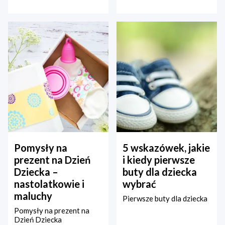
Pomysły na
5 wskazówek, jakie
prezent na Dzień
i kiedy pierwsze
Dziecka –
buty dla dziecka
nastolatkowie i
wybrać
maluchy
Pierwsze buty dla dziecka
Pomysły na prezent na
Dzień Dziecka