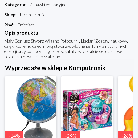
Kategoria
:
Zabawki edukacyjne
Sklep
:
Komputronik
Płeć
:
Dziecięce
Opis produktu
Mały Geniusz Stwórz Własne Potpourri , Lisciani Zestaw naukowy,
dzięki któremu dzieci mogą stworzyć własne perfumy z naturalnych
esencji przy pomocy magicznej szkatułki w kształcie serca. Łatwe i
bezpieczne: esencje bez alkoholu.
Wyprzedaże w sklepie Komputronik
-
14
%
-
29
%
-
26
%