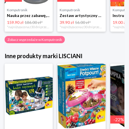
Komputronik
Komputronik
Komputro
Nauka przez zabawę,zabawka edukacyjna,zabawka interaktywna Lexibook Globus Świecący Dzienny i Nocny PL LEXIBOOK
Zestaw artystyczny Clementoni Crazy chic Odjazdowe paznokcie 78771
159.90 zł
186.00 zł*
39.90 zł
56.00 zł*
19.00 zł
*najniższa cena z 30 dni przed obniżką
*najniższa cena z 30 dni przed obniżką
Zobacz wyprzedaże w Komputronik
Inne produkty marki LISCIANI
-
22
%