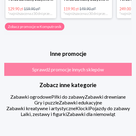
129.90 zł
159.90 zł*
119.90 zł
149.90 zł*
249.00 zł
*najniższa cena z 30 dni przed obniżką
*najniższa cena z 30 dni przed obniżką
Zobacz promocje w Komputronik
Inne promocje
Sprawdź promocje innych sklepów
Zobacz inne kategorie
Zabawki ogrodowe
Piłki do zabawy
Zabawki drewniane
Gry i puzzle
Zabawki edukacyjne
Zabawki kreatywne i artystyczne
Klocki
Pojazdy do zabawy
Lalki, zestawy i figurki
Zabawki dla niemowląt