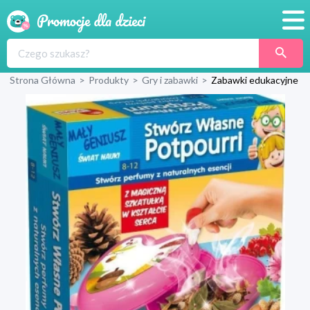
Promocje
Strona Główna
>
Produkty
>
Gry i zabawki
>
Zabawki edukacyjne
Produkty
Sklepy
Blog
Wyprawka