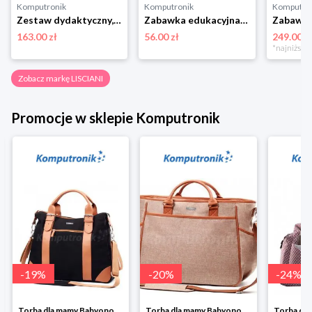
Komputronik
Komputronik
Komputro
Zestaw dydaktyczny,zestaw naukowy Lisciani Im a Genius Science Zestaw Naukowy
Zabawka edukacyjna,zestaw artystyczny Lisciani Mały Geniusz Stwórz Własne Potpourri 54848
163.00 zł
56.00 zł
249.00 z
Zobacz markę LISCIANI
Promocje w sklepie Komputronik
-
19
%
-
20
%
-
24
%
Torba dla mamy Babyono 1505/01 Comfort Icoinic 5/5
Torba dla mamy Babyono 1507/01 Comfort Chic w super cenie