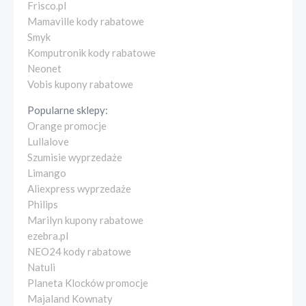
Frisco.pl
Mamaville kody rabatowe
Smyk
Komputronik kody rabatowe
Neonet
Vobis kupony rabatowe
Popularne sklepy:
Orange promocje
Lullalove
Szumisie wyprzedaże
Limango
Aliexpress wyprzedaże
Philips
Marilyn kupony rabatowe
ezebra.pl
NEO24 kody rabatowe
Natuli
Planeta Klocków promocje
Majaland Kownaty