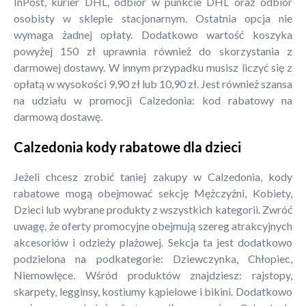
InPost, kurier DHL, odbiór w punkcie DHL oraz odbiór
osobisty w sklepie stacjonarnym. Ostatnia opcja nie
wymaga żadnej opłaty. Dodatkowo wartość koszyka
powyżej 150 zł uprawnia również do skorzystania z
darmowej dostawy. W innym przypadku musisz liczyć się z
opłatą w wysokości 9,90 zł lub 10,90 zł. Jest również szansa
na udziału w promocji Calzedonia: kod rabatowy na
darmową dostawę.
Calzedonia kody rabatowe dla dzieci
Jeżeli chcesz zrobić taniej zakupy w Calzedonia, kody
rabatowe mogą obejmować sekcję Mężczyźni, Kobiety,
Dzieci lub wybrane produkty z wszystkich kategorii. Zwróć
uwagę, że oferty promocyjne obejmują szereg atrakcyjnych
akcesoriów i odzieży plażowej. Sekcja ta jest dodatkowo
podzielona na podkategorie: Dziewczynka, Chłopiec,
Niemowlęce. Wśród produktów znajdziesz: rajstopy,
skarpety, legginsy, kostiumy kąpielowe i bikini. Dodatkowo