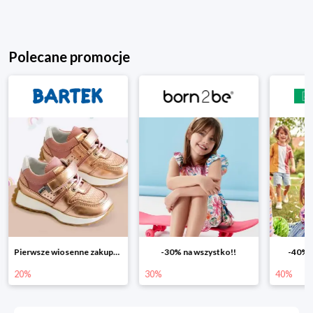
Polecane promocje
Pierwsze wiosenne zakupy -20%
-30% na wszystko!!
-40% n
20%
30%
40%