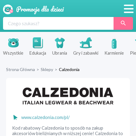
Promocje
Produkty
Sklepy
Wszystkie
Edukacja
Ubrania
Gry i zabawki
Karmienie
Pie
Blog
Strona Główna
>
Sklepy
>
Calzedonia
Wyprawka
www.calzedonia.com/pl/
Kod rabatowy Calzedonia to sposób na zakup
akcesoriów bieliźnianych w niższej cenie! Calzedonia to