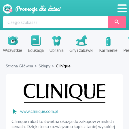
Promocje
Produkty
Sklepy
Wszystkie
Edukacja
Ubrania
Gry i zabawki
Karmienie
Pie
Blog
Strona Główna
>
Sklepy
>
Clinique
Wyprawka
www.clinique.com.pl
Clinique rabat to świetna okazja do zakupów w niskich
cenach. Dzięki temu rozwiązaniu kupisz taniej wysokiej