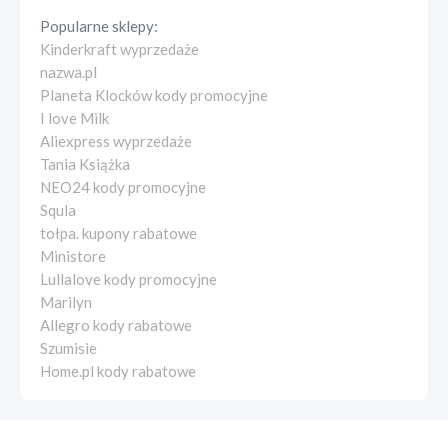
Popularne sklepy:
Kinderkraft wyprzedaże
nazwa.pl
Planeta Klocków kody promocyjne
I love Milk
Aliexpress wyprzedaże
Tania Książka
NEO24 kody promocyjne
Squla
tołpa. kupony rabatowe
Ministore
Lullalove kody promocyjne
Marilyn
Allegro kody rabatowe
Szumisie
Home.pl kody rabatowe