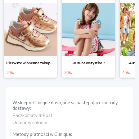
Pierwsze wiosenne zakupy -20%
-30% na wszystko!!
-40% n
20%
30%
40%
W sklepie
Clinique
dostępne są następujące metody
dostawy:
Paczkomaty InPost
Odbiór w salonie
Metody płatności w
Clinique
: