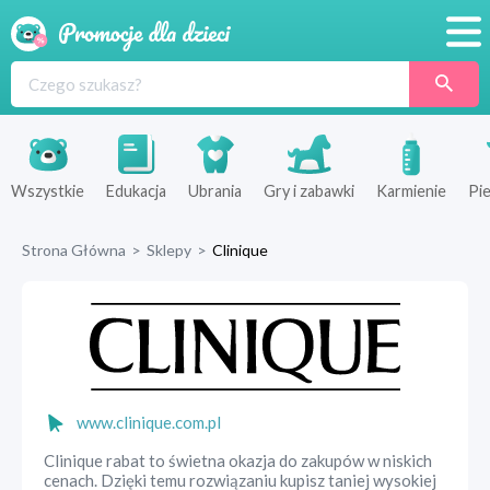
Promocje
Produkty
Sklepy
Wszystkie
Edukacja
Ubrania
Gry i zabawki
Karmienie
Pie
Blog
Strona Główna
>
Sklepy
>
Clinique
Wyprawka
www.clinique.com.pl
Clinique rabat to świetna okazja do zakupów w niskich
cenach. Dzięki temu rozwiązaniu kupisz taniej wysokiej