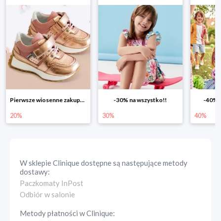
Pierwsze wiosenne zakupy -20%
-30% na wszystko!!
-40% n
20%
30%
40%
W sklepie
Clinique
dostępne są następujące metody
dostawy:
Paczkomaty InPost
Odbiór w salonie
Metody płatności w
Clinique
: