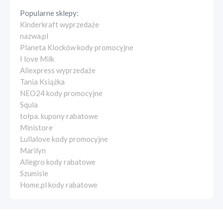
Popularne sklepy:
Kinderkraft wyprzedaże
nazwa.pl
Planeta Klocków kody promocyjne
I love Milk
Aliexpress wyprzedaże
Tania Książka
NEO24 kody promocyjne
Squla
tołpa. kupony rabatowe
Ministore
Lullalove kody promocyjne
Marilyn
Allegro kody rabatowe
Szumisie
Home.pl kody rabatowe