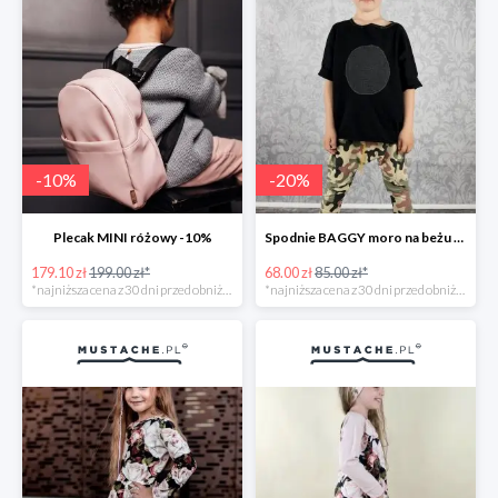
-
10
%
-
20
%
Plecak MINI różowy -10%
Spodnie BAGGY moro na beżu -20%
179.10 zł
199.00 zł*
68.00 zł
85.00 zł*
*najniższa cena z 30 dni przed obniżką
*najniższa cena z 30 dni przed obniżką