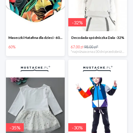
-
32
%
Maseczki Hatafina dla dzieci -60%
Decodada spódniczka Dala -32%
60%
67.00 zł
98.00 zł*
*najniższa cena z 30 dni przed obniżką
-
35
%
-
30
%