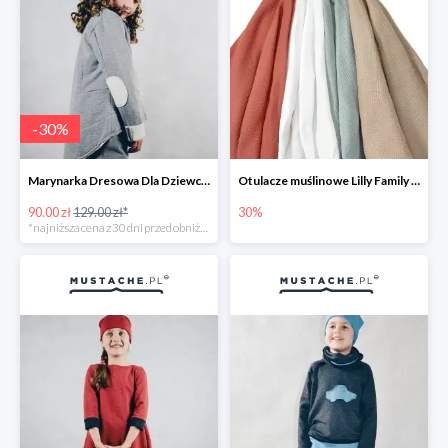
-
30
%
Marynarka Dresowa Dla Dziewczynki JJ Fashion -30%
Otulacze muślinowe Lilly Family -30%
90.00 zł
129.00 zł*
30%
*najniższa cena z 30 dni przed obniżką