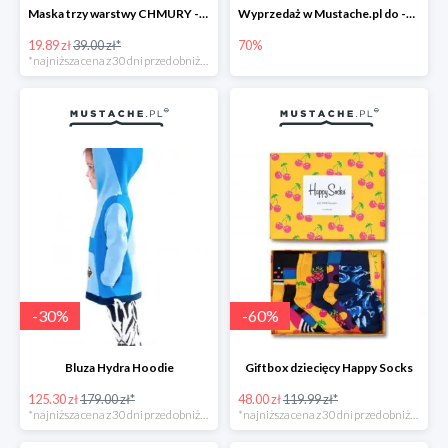
Maska trzy warstwy CHMURY -49%
Wyprzedaż w Mustache.pl do -70%
19.89 zł
39.00 zł*
70%
*najniższa cena z 30 dni przed obniżką
-
30
%
-
60
%
Bluza Hydra Hoodie
Giftbox dziecięcy Happy Socks
125.30 zł
179.00 zł*
48.00 zł
119.99 zł*
*najniższa cena z 30 dni przed obniżką
*najniższa cena z 30 dni przed obniżką