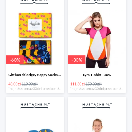
-
60
%
-
30
%
Giftbox dziecięcy Happy Socks -60%
Lyra T-shirt -30%
48.00 zł
119.99 zł*
111.30 zł
159.00 zł*
*najniższa cena z 30 dni przed obniżką
*najniższa cena z 30 dni przed obniżką