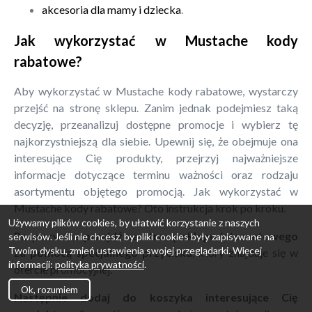
akcesoria dla mamy i dziecka
.
Jak wykorzystać w Mustache kody
rabatowe?
Aby wykorzystać w Mustache kody rabatowe, wystarczy
przejść na stronę sklepu. Zanim jednak podejmiesz taką
decyzję, przeanalizuj dostępne promocje i wybierz tę
najkorzystniejszą dla siebie. Upewnij się, że obejmuje ona
interesujące Cię produkty, przejrzyj najważniejsze
informacje dotyczące terminu ważności oraz rodzaju
asortymentu objętego promocją. Jak wykorzystać w
Mustache kody rabatowe? Oto instrukcja krok po kroku.
Używamy plików cookies, by ułatwić korzystanie z naszych
Po pierwsze przejdź na stronę sklepu internetowego
serwisów. Jeśli nie chcesz, by pliki cookies były zapisywane na
Twoim dysku, zmień ustawienia swojej przeglądarki. Więcej
za pomocą specjalnego przycisku
, który znajduje się w
informacji:
polityka prywatności
.
ofercie promocyjnej.
Ok, rozumiem
Następnie dodaj do koszyka interesujące Cię