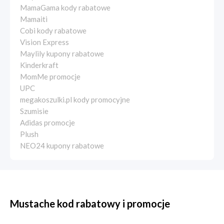
MamaGama kody rabatowe
Mamaiti
Cobi kody rabatowe
Vision Express
Maylily kupony rabatowe
Kinderkraft
MomMe promocje
UPC
megakoszulki.pl kody promocyjne
Szumisie
Adidas promocje
Plush
NEO24 kupony rabatowe
Mustache kod rabatowy i promocje