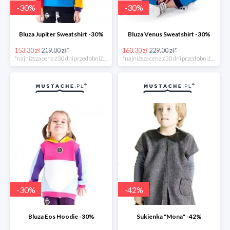
-
30
%
-
30
%
Bluza Jupiter Sweatshirt -30%
Bluza Venus Sweatshirt -30%
153.30 zł
219.00 zł*
160.30 zł
229.00 zł*
*najniższa cena z 30 dni przed obniżką
*najniższa cena z 30 dni przed obniżką
-
30
%
-
42
%
Bluza Eos Hoodie -30%
Sukienka "Mona" -42%