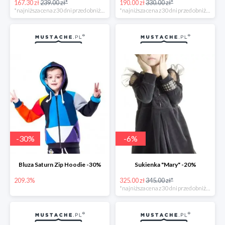
167.30 zł
239.00 zł*
190.00 zł
330.00 zł*
*najniższa cena z 30 dni przed obniżką
*najniższa cena z 30 dni przed obniżką
-
30
%
-
6
%
Bluza Saturn Zip Hoodie -30%
Sukienka "Mary" -20%
209.3%
325.00 zł
345.00 zł*
*najniższa cena z 30 dni przed obniżką