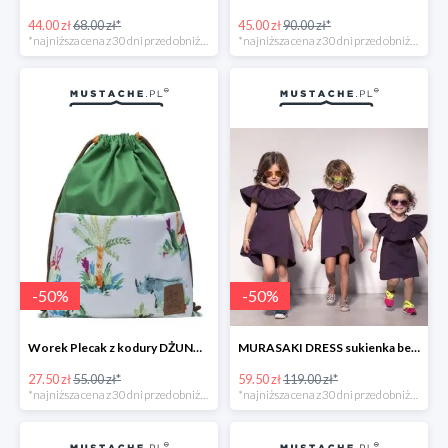
44.00 zł
68.00 zł*
45.00 zł
90.00 zł*
*najniższa cena z 30 dni przed obniżką
*najniższa cena z 30 dni przed obniżką
-
50
%
-
50
%
Worek Plecak z kodury DŻUNGLA -50%
MURASAKI DRESS sukienka bez rękawów -50%
27.50 zł
55.00 zł*
59.50 zł
119.00 zł*
*najniższa cena z 30 dni przed obniżką
*najniższa cena z 30 dni przed obniżką