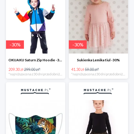
-
30
%
-
30
%
OKUAKU Saturn Zip Hoodie -30%
Sukienka Lemika tiul -30%
209.30 zł
299.00 zł*
41.30 zł
59.00 zł*
*najniższa cena z 30 dni przed obniżką
*najniższa cena z 30 dni przed obniżką