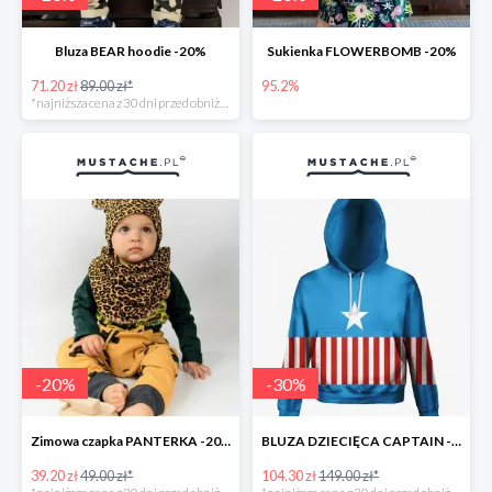
Bluza BEAR hoodie -20%
Sukienka FLOWERBOMB -20%
71.20 zł
89.00 zł*
95.2%
*najniższa cena z 30 dni przed obniżką
-
20
%
-
30
%
Zimowa czapka PANTERKA -20%
BLUZA DZIECIĘCA CAPTAIN -30%
39.20 zł
49.00 zł*
104.30 zł
149.00 zł*