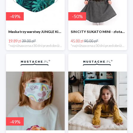
-
49
%
-
50
%
Maska trzy warstwy JUNGLE KIDS -49%
SIN CITY SUKATO MINI - złota dwustronna spódnica z kieszeniami -50%
19.89 zł
39.00 zł*
45.00 zł
90.00 zł*
*najniższa cena z 30 dni przed obniżką
*najniższa cena z 30 dni przed obniżką
-
49
%