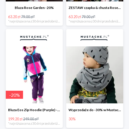
Bluza Rose Garden -20%
ZESTAW czapka & chusta Rose Garden -20%
63.20 zł
79.00 zł*
63.20 zł
79.00 zł*
*najniższa cena z 30 dni przed obniżką
*najniższa cena z 30 dni przed obniżką
-
20
%
Bluza Eos Zip Hoodie (Purple) -20%
Wyprzedaże do -30% w Mustache.pl
199.20 zł
249.00 zł*
30%
*najniższa cena z 30 dni przed obniżką