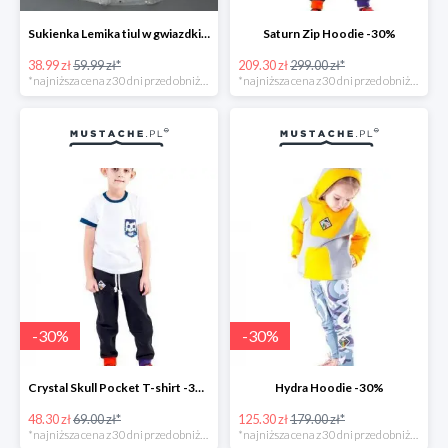
Sukienka Lemika tiul w gwiazdki -35%
Saturn Zip Hoodie -30%
38.99 zł
59.99 zł*
209.30 zł
299.00 zł*
*najniższa cena z 30 dni przed obniżką
*najniższa cena z 30 dni przed obniżką
-
30
%
-
30
%
Crystal Skull Pocket T-shirt -30%
Hydra Hoodie -30%
48.30 zł
69.00 zł*
125.30 zł
179.00 zł*
*najniższa cena z 30 dni przed obniżką
*najniższa cena z 30 dni przed obniżką