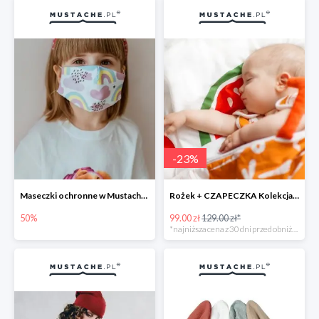
-
23
%
Maseczki ochronne w Mustache.pl do -50%
Rożek + CZAPECZKA Kolekcja ARBUZ -23%
50%
99.00 zł
129.00 zł*
*najniższa cena z 30 dni przed obniżką