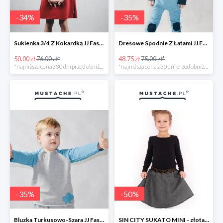
-
34
%
-
35
%
Sukienka 3/4 Z Kokardką JJ Fashion -34%
Dresowe Spodnie Z Łatami JJ Fashion -35%
50.00 zł
76.00 zł*
48.75 zł
75.00 zł*
*najniższa cena z 30 dni przed obniżką
*najniższa cena z 30 dni przed obniżką
-
35
%
-
50
%
Bluzka Turkusowo-Szara JJ Fashion -35%
SIN CITY SUKATO MINI - złota dwustronna spódnica -50%