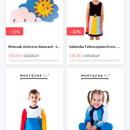
-
15
%
-
30
%
Wieszak słońce w chmurach -15%
Sukienka Telescopium Dress -30%
135.00 zł
159.00 zł*
139.30 zł
199.00 zł*
*najniższa cena z 30 dni przed obniżką
*najniższa cena z 30 dni przed obniżką