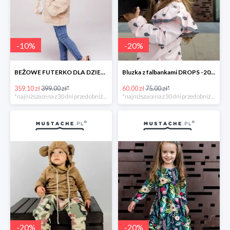
-
10
%
-
20
%
BEŻOWE FUTERKO DLA DZIEWCZYNKI TEDDY BEAR -10%
Bluzka z falbankami DROPS -20%
359.10 zł
399.00 zł*
60.00 zł
75.00 zł*
*najniższa cena z 30 dni przed obniżką
*najniższa cena z 30 dni przed obniżką
-
20
%
-
20
%