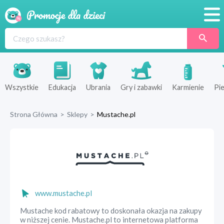
Promocje
Produkty
Sklepy
Wszystkie
Edukacja
Ubrania
Gry i zabawki
Karmienie
Pie
Blog
Strona Główna
>
Sklepy
>
Mustache.pl
Wyprawka
www.mustache.pl
Mustache kod rabatowy to doskonała okazja na zakupy
w niższej cenie. Mustache.pl to internetowa platforma