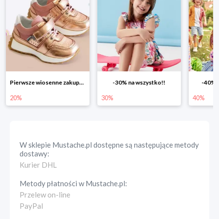
-30% na wszystko!!
-40% na drugą sztukę
Wiosenn
30%
40%
25%
W sklepie
Mustache.pl
dostępne są następujące metody
dostawy:
Kurier DHL
Metody płatności w
Mustache.pl
:
Przelew on-line
PayPal