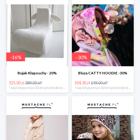
-
16
%
-
30
%
Bujak Kłapouchy - 20%
Bluza CATTY HOODIE -30%
325.00 zł
389.00 zł*
104.30 zł
149.00 zł*
*najniższa cena z 30 dni przed obniżką
*najniższa cena z 30 dni przed obniżką