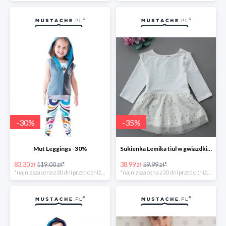
-
30
%
-
35
%
Mut Leggings -30%
Sukienka Lemika tiul w gwiazdki -33%
83.30 zł
119.00 zł*
38.99 zł
59.99 zł*
*najniższa cena z 30 dni przed obniżką
*najniższa cena z 30 dni przed obniżką