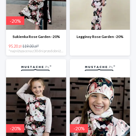
-
20
%
Sukienka Rose Garden -20%
Legginsy Rose Garden -20%
95.20 zł
119.00 zł*
*najniższa cena z 30 dni przed obniżką
-
20
%
-
20
%