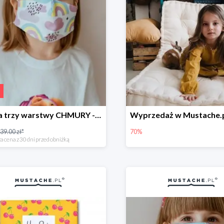
Maska trzy warstwy CHMURY -49%
39.00 zł*
70%
a cena z 30 dni przed obniżką