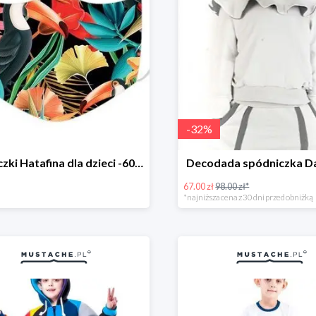
-
32
%
Maseczki Hatafina dla dzieci -60%
Decodada spódniczka D
67.00 zł
98.00 zł*
*najniższa cena z 30 dni przed obniżką