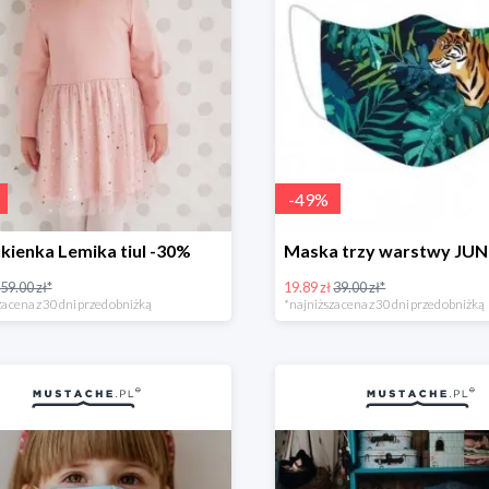
-
49
%
kienka Lemika tiul -30%
59.00 zł*
19.89 zł
39.00 zł*
a cena z 30 dni przed obniżką
*najniższa cena z 30 dni przed obniżką