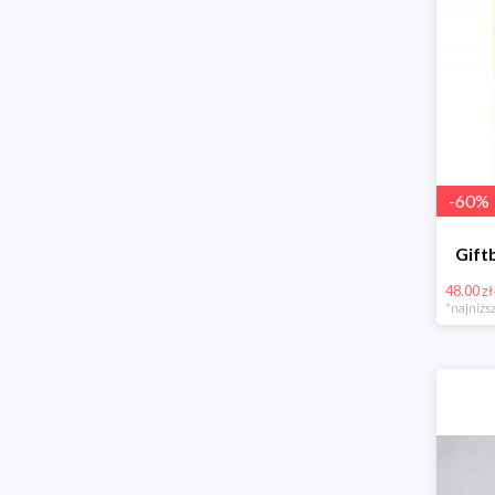
-
60
%
Gift
48.00 zł
*najniższ