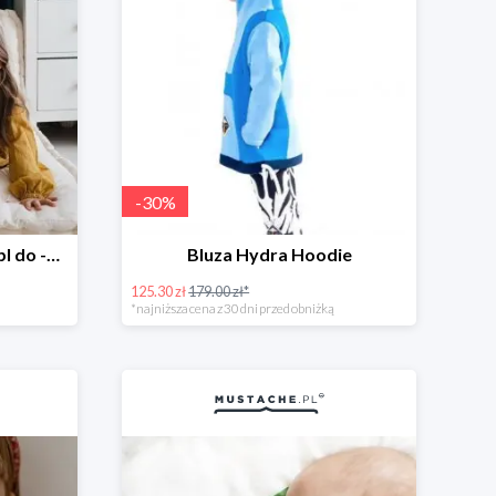
-
30
%
Wyprzedaż w Mustache.pl do -70%
Bluza Hydra Hoodie
125.30 zł
179.00 zł*
*najniższa cena z 30 dni przed obniżką