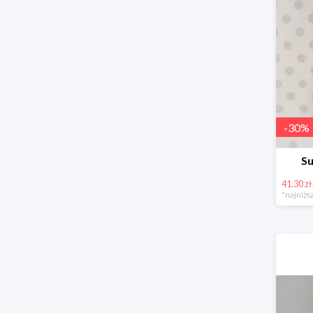
-
30
%
Su
41.30 zł
*najniższ