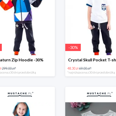
-
30
%
aturn Zip Hoodie -30%
Crystal Skull Pocket T-s
ł
299.00 zł*
48.30 zł
69.00 zł*
a cena z 30 dni przed obniżką
*najniższa cena z 30 dni przed obniżką