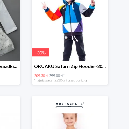
-
30
%
Sukienka Lemika tiul w gwiazdki -33%
OKUAKU Saturn Zip Hoodie -30%
209.30 zł
299.00 zł*
*najniższa cena z 30 dni przed obniżką