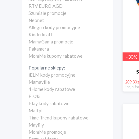
RTV EURO AGD
Szumisie promocje
Neonet
Allegro kody promocyjne
Kinderkraft
MamaGama promocje
Pakamera
MomMe kupony rabatowe
-
30
%
Popularne sklepy:
S
iELM kody promocyjne
Mamaville
209.30 z
*najniższ
4Home kody rabatowe
Fiszki
Play kody rabatowe
Mall.pl
Time Trend kupony rabatowe
Maylily
MomMe promocje