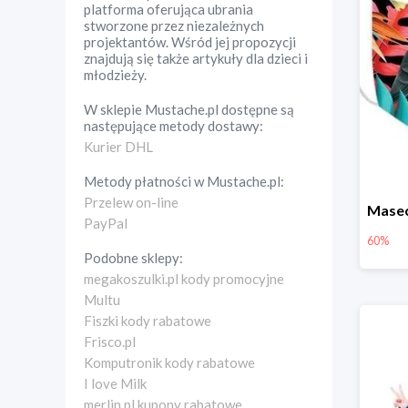
platforma oferująca ubrania
stworzone przez niezależnych
projektantów. Wśród jej propozycji
znajdują się także artykuły dla dzieci i
młodzieży.
W sklepie
Mustache.pl
dostępne są
następujące metody dostawy:
Kurier DHL
Metody płatności w
Mustache.pl
:
Przelew on-line
PayPal
60%
Podobne sklepy:
megakoszulki.pl kody promocyjne
Multu
Fiszki kody rabatowe
Frisco.pl
Komputronik kody rabatowe
I love Milk
merlin.pl kupony rabatowe