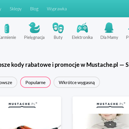
y
Sklepy
Blog
Wyprawka
armienie
Pielęgnacja
Buty
Elektronika
Dla Mamy
P
psze kody rabatowe i promocje w
Mustache.pl
—
S
owsze
Popularne
Wkrótce wygasną