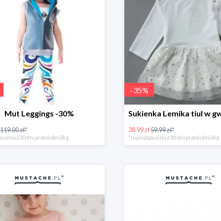
-
35
%
Mut Leggings -30%
119.00 zł*
38.99 zł
59.99 zł*
a cena z 30 dni przed obniżką
*najniższa cena z 30 dni przed obniżką