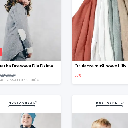
Marynarka Dresowa Dla Dziewczynki JJ Fashion -30%
129.00 zł*
30%
a cena z 30 dni przed obniżką