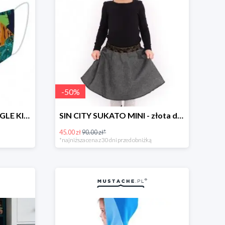
-
50
%
Maska trzy warstwy JUNGLE KIDS -49%
SIN CITY SUKATO MINI - złota dwustronna spódnica z kieszeniami -50%
45.00 zł
90.00 zł*
*najniższa cena z 30 dni przed obniżką