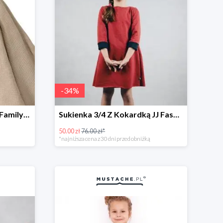
-
34
%
Otulacze muślinowe Lilly Family -30%
Sukienka 3/4 Z Kokardką JJ Fashion -34%
50.00 zł
76.00 zł*
*najniższa cena z 30 dni przed obniżką