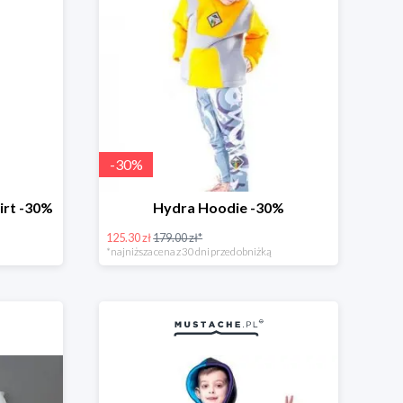
-
30
%
hirt -30%
Hydra Hoodie -30%
125.30 zł
179.00 zł*
*najniższa cena z 30 dni przed obniżką