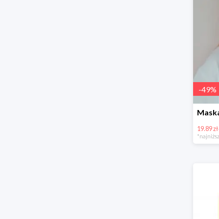
-
49
%
19.89 zł
*najniższ