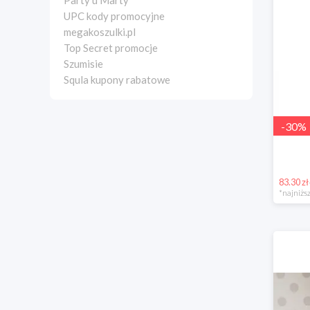
Party u Marty
UPC kody promocyjne
megakoszulki.pl
Top Secret promocje
Szumisie
Squla kupony rabatowe
-
30
%
83.30 zł
*najniższ