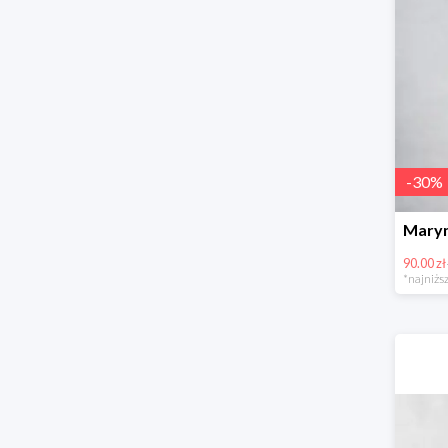
-
30
%
90.00 zł
*najniższ