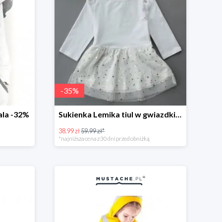
-
35
%
ala -32%
Sukienka Lemika tiul w gwiazdki -35%
38.99 zł
59.99 zł*
*najniższa cena z 30 dni przed obniżką