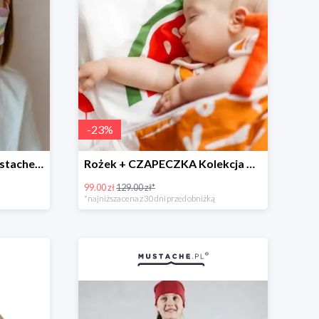
-
23
%
Maseczki ochronne w Mustache.pl do -50%
Rożek + CZAPECZKA Kolekcja ARBUZ -23%
99.00 zł
129.00 zł*
*najniższa cena z 30 dni przed obniżką