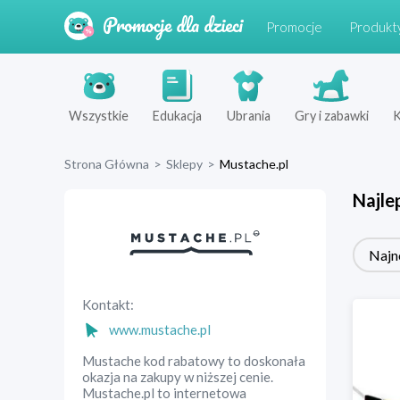
Promocje
Produkt
Wszystkie
Edukacja
Ubrania
Gry i zabawki
K
Strona Główna
>
Sklepy
>
Mustache.pl
Najle
Najn
Kontakt:
www.mustache.pl
Mustache kod rabatowy to doskonała
okazja na zakupy w niższej cenie.
Mustache.pl to internetowa