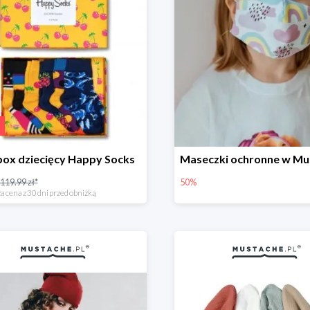
box dziecięcy Happy Socks
119.99 zł*
50%
a cena z 30 dni przed obniżką