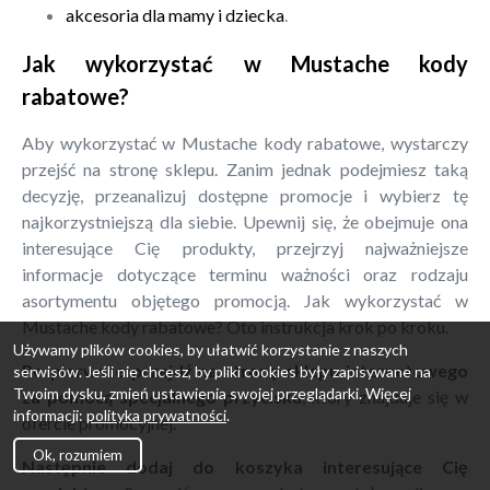
akcesoria dla mamy i dziecka
.
Jak wykorzystać w Mustache kody
rabatowe?
Aby wykorzystać w Mustache kody rabatowe, wystarczy
przejść na stronę sklepu. Zanim jednak podejmiesz taką
decyzję, przeanalizuj dostępne promocje i wybierz tę
najkorzystniejszą dla siebie. Upewnij się, że obejmuje ona
interesujące Cię produkty, przejrzyj najważniejsze
informacje dotyczące terminu ważności oraz rodzaju
asortymentu objętego promocją. Jak wykorzystać w
Mustache kody rabatowe? Oto instrukcja krok po kroku.
Używamy plików cookies, by ułatwić korzystanie z naszych
Po pierwsze przejdź na stronę sklepu internetowego
serwisów. Jeśli nie chcesz, by pliki cookies były zapisywane na
Twoim dysku, zmień ustawienia swojej przeglądarki. Więcej
za pomocą specjalnego przycisku
, który znajduje się w
informacji:
polityka prywatności
.
ofercie promocyjnej.
Ok, rozumiem
Następnie dodaj do koszyka interesujące Cię