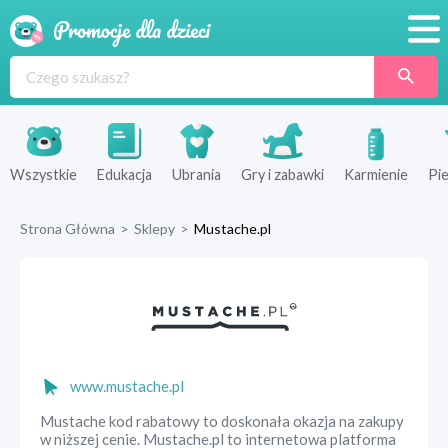
Promocje
Produkty
Sklepy
Wszystkie
Edukacja
Ubrania
Gry i zabawki
Karmienie
Pie
Blog
Strona Główna
>
Sklepy
>
Mustache.pl
Wyprawka
www.mustache.pl
Mustache kod rabatowy to doskonała okazja na zakupy
w niższej cenie. Mustache.pl to internetowa platforma