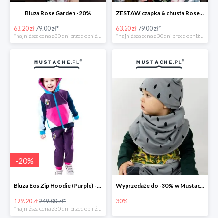
Bluza Rose Garden -20%
ZESTAW czapka & chusta Rose Garden -20%
63.20 zł
79.00 zł*
63.20 zł
79.00 zł*
*najniższa cena z 30 dni przed obniżką
*najniższa cena z 30 dni przed obniżką
-
20
%
Bluza Eos Zip Hoodie (Purple) -20%
Wyprzedaże do -30% w Mustache.pl
199.20 zł
249.00 zł*
30%
*najniższa cena z 30 dni przed obniżką