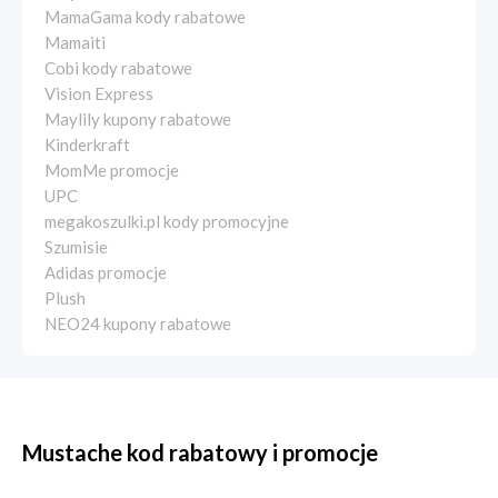
MamaGama kody rabatowe
Mamaiti
Cobi kody rabatowe
Vision Express
Maylily kupony rabatowe
Kinderkraft
MomMe promocje
UPC
megakoszulki.pl kody promocyjne
Szumisie
Adidas promocje
Plush
NEO24 kupony rabatowe
Mustache kod rabatowy i promocje