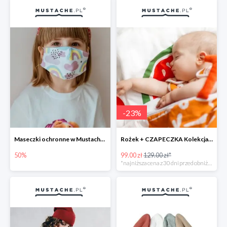
-
23
%
Maseczki ochronne w Mustache.pl do -50%
Rożek + CZAPECZKA Kolekcja ARBUZ -23%
50%
99.00 zł
129.00 zł*
*najniższa cena z 30 dni przed obniżką