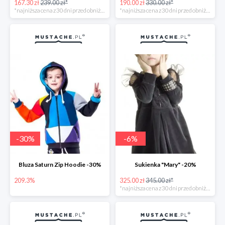
167.30 zł
239.00 zł*
190.00 zł
330.00 zł*
*najniższa cena z 30 dni przed obniżką
*najniższa cena z 30 dni przed obniżką
-
30
%
-
6
%
Bluza Saturn Zip Hoodie -30%
Sukienka "Mary" -20%
209.3%
325.00 zł
345.00 zł*
*najniższa cena z 30 dni przed obniżką