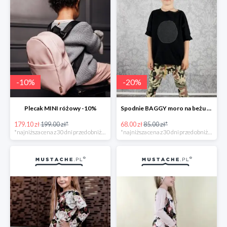
-
10
%
-
20
%
Plecak MINI różowy -10%
Spodnie BAGGY moro na beżu -20%
179.10 zł
199.00 zł*
68.00 zł
85.00 zł*
*najniższa cena z 30 dni przed obniżką
*najniższa cena z 30 dni przed obniżką