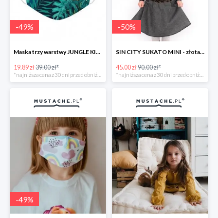
-
49
%
-
50
%
Maska trzy warstwy JUNGLE KIDS -49%
SIN CITY SUKATO MINI - złota dwustronna spódnica z kieszeniami -50%
19.89 zł
39.00 zł*
45.00 zł
90.00 zł*
*najniższa cena z 30 dni przed obniżką
*najniższa cena z 30 dni przed obniżką
-
49
%