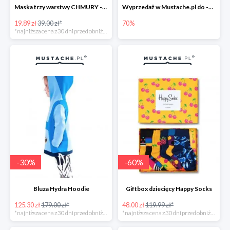
Maska trzy warstwy CHMURY -49%
Wyprzedaż w Mustache.pl do -70%
19.89 zł
39.00 zł*
70%
*najniższa cena z 30 dni przed obniżką
-
30
%
-
60
%
Bluza Hydra Hoodie
Giftbox dziecięcy Happy Socks
125.30 zł
179.00 zł*
48.00 zł
119.99 zł*
*najniższa cena z 30 dni przed obniżką
*najniższa cena z 30 dni przed obniżką