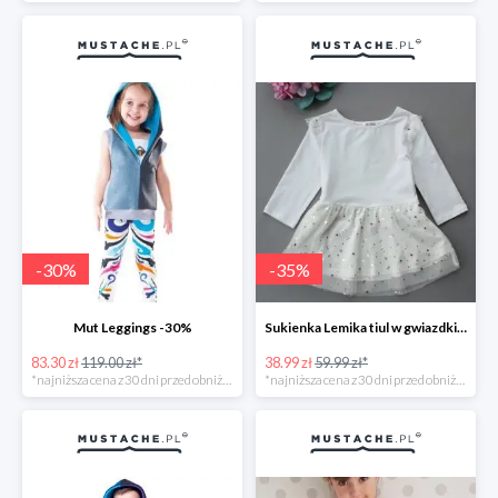
-
30
%
-
35
%
Mut Leggings -30%
Sukienka Lemika tiul w gwiazdki -33%
83.30 zł
119.00 zł*
38.99 zł
59.99 zł*
*najniższa cena z 30 dni przed obniżką
*najniższa cena z 30 dni przed obniżką