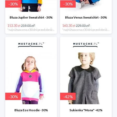
-
30
%
-
30
%
Bluza Jupiter Sweatshirt -30%
Bluza Venus Sweatshirt -30%
153.30 zł
219.00 zł*
160.30 zł
229.00 zł*
*najniższa cena z 30 dni przed obniżką
*najniższa cena z 30 dni przed obniżką
-
30
%
-
42
%
Bluza Eos Hoodie -30%
Sukienka "Mona" -42%