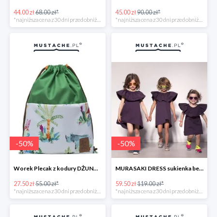
44.00 zł
68.00 zł*
45.00 zł
90.00 zł*
*najniższa cena z 30 dni przed obniżką
*najniższa cena z 30 dni przed obniżką
-
50
%
-
50
%
Worek Plecak z kodury DŻUNGLA -50%
MURASAKI DRESS sukienka bez rękawów -50%
27.50 zł
55.00 zł*
59.50 zł
119.00 zł*
*najniższa cena z 30 dni przed obniżką
*najniższa cena z 30 dni przed obniżką