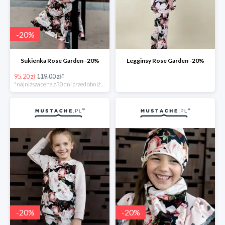
-
20
%
Sukienka Rose Garden -20%
Legginsy Rose Garden -20%
95.20 zł
119.00 zł*
*najniższa cena z 30 dni przed obniżką
-
20
%
-
20
%