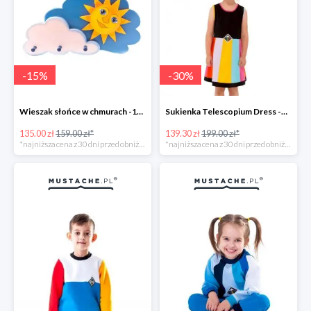
-
15
%
-
30
%
Wieszak słońce w chmurach -15%
Sukienka Telescopium Dress -30%
135.00 zł
159.00 zł*
139.30 zł
199.00 zł*
*najniższa cena z 30 dni przed obniżką
*najniższa cena z 30 dni przed obniżką