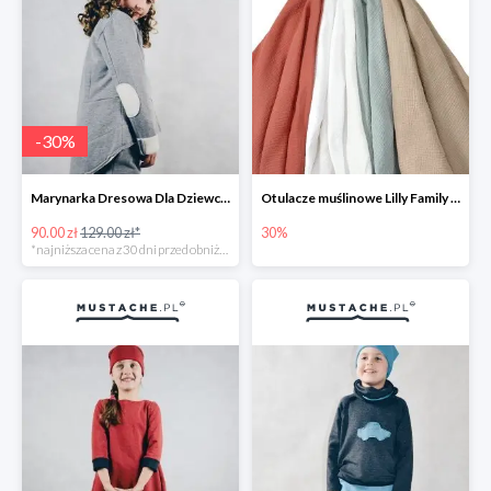
-
30
%
Marynarka Dresowa Dla Dziewczynki JJ Fashion -30%
Otulacze muślinowe Lilly Family -30%
90.00 zł
129.00 zł*
30%
*najniższa cena z 30 dni przed obniżką