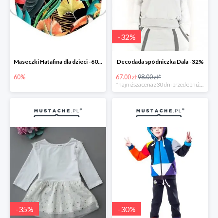
-
32
%
Maseczki Hatafina dla dzieci -60%
Decodada spódniczka Dala -32%
60%
67.00 zł
98.00 zł*
*najniższa cena z 30 dni przed obniżką
-
35
%
-
30
%