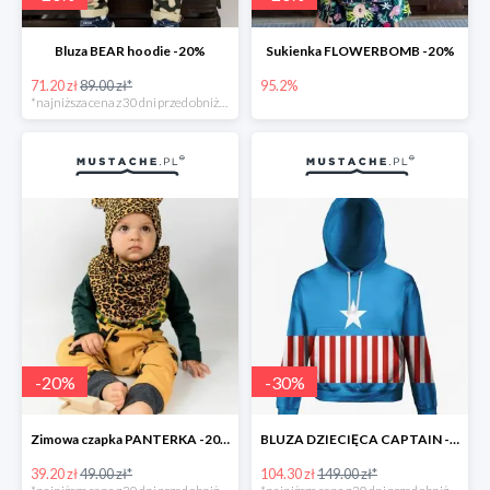
Bluza BEAR hoodie -20%
Sukienka FLOWERBOMB -20%
71.20 zł
89.00 zł*
95.2%
*najniższa cena z 30 dni przed obniżką
-
20
%
-
30
%
Zimowa czapka PANTERKA -20%
BLUZA DZIECIĘCA CAPTAIN -30%
39.20 zł
49.00 zł*
104.30 zł
149.00 zł*