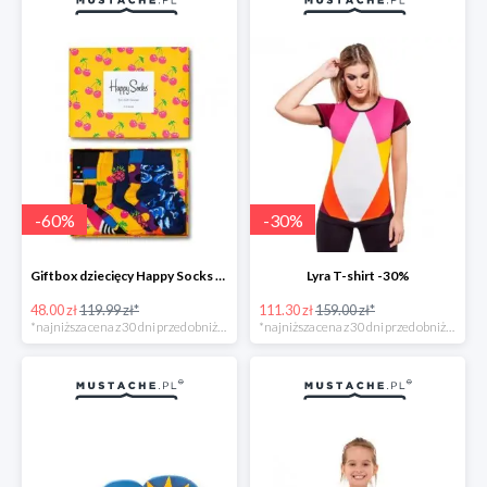
-
60
%
-
30
%
Giftbox dziecięcy Happy Socks -60%
Lyra T-shirt -30%
48.00 zł
119.99 zł*
111.30 zł
159.00 zł*
*najniższa cena z 30 dni przed obniżką
*najniższa cena z 30 dni przed obniżką