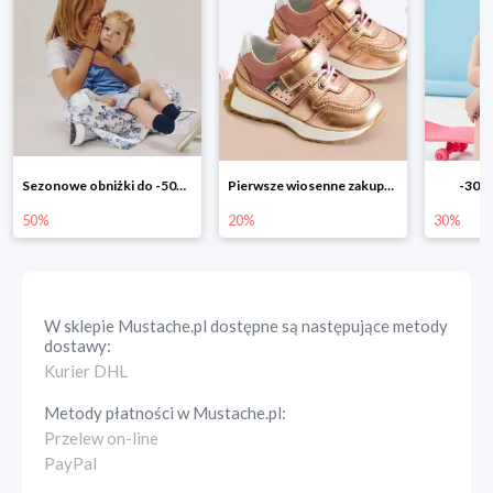
Pierwsze wiosenne zakupy -20%
-30% na wszystko!!
-40% n
20%
30%
40%
W sklepie
Mustache.pl
dostępne są następujące metody
dostawy:
Kurier DHL
Metody płatności w
Mustache.pl
:
Przelew on-line
PayPal