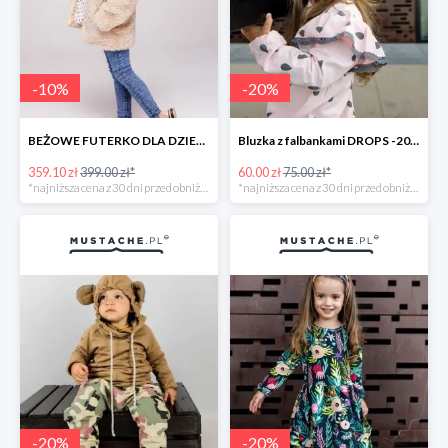
-
10
%
-
20
%
BEŻOWE FUTERKO DLA DZIEWCZYNKI TEDDY BEAR -10%
Bluzka z falbankami DROPS -20%
359.10 zł
399.00 zł*
60.00 zł
75.00 zł*
*najniższa cena z 30 dni przed obniżką
*najniższa cena z 30 dni przed obniżką
-
20
%
-
20
%