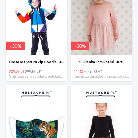
-
30
%
-
30
%
OKUAKU Saturn Zip Hoodie -30%
Sukienka Lemika tiul -30%
209.30 zł
299.00 zł*
41.30 zł
59.00 zł*
*najniższa cena z 30 dni przed obniżką
*najniższa cena z 30 dni przed obniżką