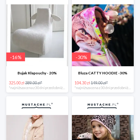
-
16
%
-
30
%
Bujak Kłapouchy - 20%
Bluza CATTY HOODIE -30%
325.00 zł
389.00 zł*
104.30 zł
149.00 zł*
*najniższa cena z 30 dni przed obniżką
*najniższa cena z 30 dni przed obniżką