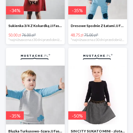
-
34
%
-
35
%
Sukienka 3/4 Z Kokardką JJ Fashion -34%
Dresowe Spodnie Z Łatami JJ Fashion -35%
50.00 zł
76.00 zł*
48.75 zł
75.00 zł*
*najniższa cena z 30 dni przed obniżką
*najniższa cena z 30 dni przed obniżką
-
35
%
-
50
%
Bluzka Turkusowo-Szara JJ Fashion -35%
SIN CITY SUKATO MINI - złota dwustronna spódnica -50%