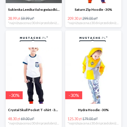
Sukienka Lemika tiul w gwiazdki -35%
Saturn Zip Hoodie -30%
38.99 zł
59.99 zł*
209.30 zł
299.00 zł*
*najniższa cena z 30 dni przed obniżką
*najniższa cena z 30 dni przed obniżką
-
30
%
-
30
%
Crystal Skull Pocket T-shirt -30%
Hydra Hoodie -30%
48.30 zł
69.00 zł*
125.30 zł
179.00 zł*
*najniższa cena z 30 dni przed obniżką
*najniższa cena z 30 dni przed obniżką