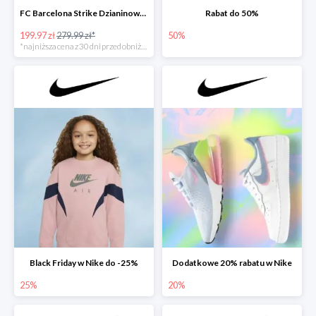
FC Barcelona Strike Dzianinowy dres piłkarski - 28%
Rabat do 50%
199.97 zł
279.99 zł*
50%
*najniższa cena z 30 dni przed obniżką
Black Friday w Nike do -25%
Dodatkowe 20% rabatu w Nike
25%
20%