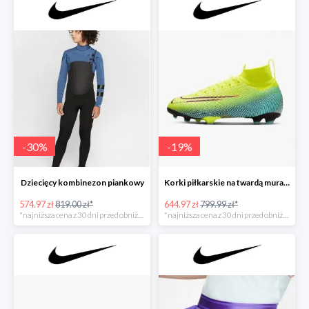
-
30
%
-
19
%
Dziecięcy kombinezon piankowy
Korki piłkarskie na twardą murawę dla dużych dzieci
574.97 zł
819.00 zł*
644.97 zł
799.99 zł*
*najniższa cena z 30 dni przed obniżką
*najniższa cena z 30 dni przed obniżką