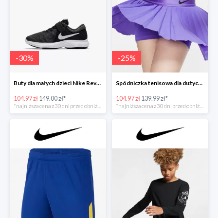
-
30
%
-
25
%
Buty dla małych dzieci Nike Revolution 4
Spódniczka tenisowa dla dużych dzieci (dziewcząt)
104.97 zł
149.00 zł*
104.97 zł
139.99 zł*
*najniższa cena z 30 dni przed obniżką
*najniższa cena z 30 dni przed obniżką