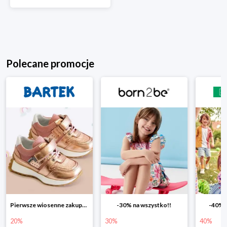
Polecane promocje
Pierwsze wiosenne zakupy -20%
-30% na wszystko!!
-40% n
20%
30%
40%