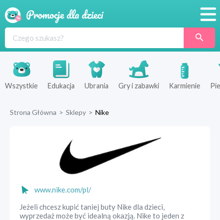
Promocje
Produkty
Sklepy
Wszystkie
Edukacja
Ubrania
Gry i zabawki
Karmienie
Pie
Blog
Strona Główna
>
Sklepy
>
Nike
Wyprawka
www.nike.com/pl/
Jeżeli chcesz kupić taniej buty Nike dla dzieci,
wyprzedaż może być idealną okazją. Nike to jeden z