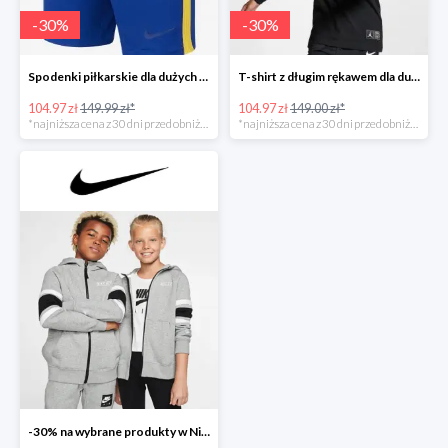
-
30
%
-
30
%
Spodenki piłkarskie dla dużych dzieci
T-shirt z długim rękawem dla dużych dzieci (chłopców)
104.97 zł
149.99 zł*
104.97 zł
149.00 zł*
*najniższa cena z 30 dni przed obniżką
*najniższa cena z 30 dni przed obniżką
-30% na wybrane produkty w Nike