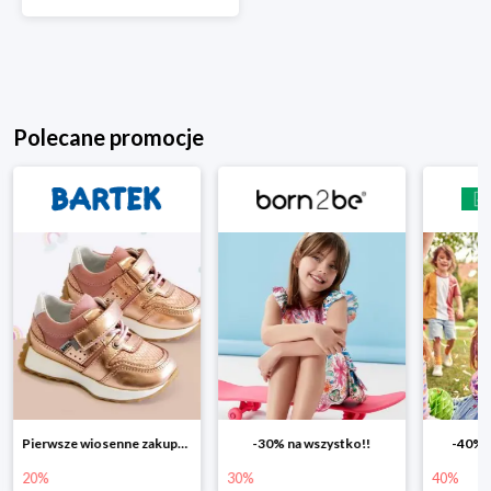
Polecane promocje
Pierwsze wiosenne zakupy -20%
-30% na wszystko!!
-40% n
20%
30%
40%