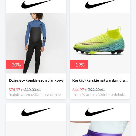
-
30
%
-
19
%
Dziecięcy kombinezon piankowy
Korki piłkarskie na twardą murawę dla dużych dzieci
574.97 zł
819.00 zł*
644.97 zł
799.99 zł*
*najniższa cena z 30 dni przed obniżką
*najniższa cena z 30 dni przed obniżką