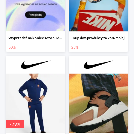
Wyprzedaż na koniec sezonu do -50%
Kup dwa produkty za 25% mniej
50%
25%
-
29
%