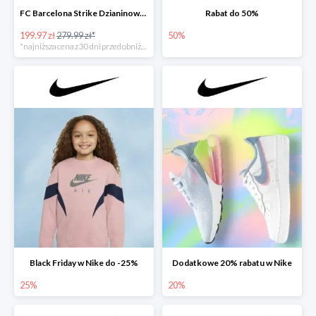
FC Barcelona Strike Dzianinowy dres piłkarski - 28%
Rabat do 50%
199.97 zł
279.99 zł*
50%
*najniższa cena z 30 dni przed obniżką
Black Friday w Nike do -25%
Dodatkowe 20% rabatu w Nike
25%
20%