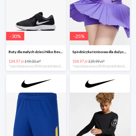
-
30
%
-
25
%
Buty dla małych dzieci Nike Revolution 4
Spódniczka tenisowa dla dużych dzieci (dziewcząt)
104.97 zł
149.00 zł*
104.97 zł
139.99 zł*
*najniższa cena z 30 dni przed obniżką
*najniższa cena z 30 dni przed obniżką