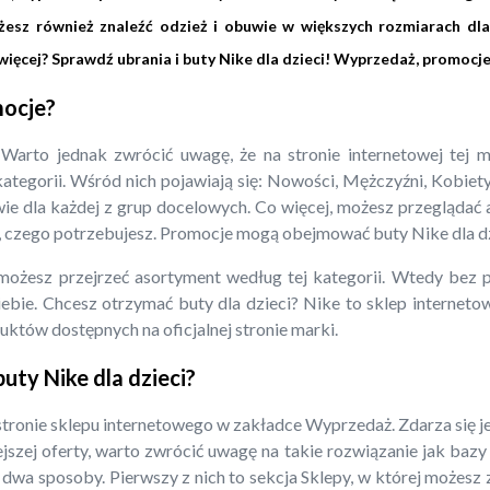
sz również znaleźć odzież i obuwie w większych rozmiarach dla 
ięcej? Sprawdź ubrania i buty Nike dla dzieci! Wyprzedaż, promocje 
mocje?
Warto jednak zwrócić uwagę, że na stronie internetowej tej 
kategorii. Wśród nich pojawiają się: Nowości, Mężczyźni, Kobie
wie dla każdej z grup docelowych. Co więcej, możesz przeglądać
o, czego potrzebujesz. Promocje mogą obejmować buty Nike dla dz
 możesz przejrzeć asortyment według tej kategorii. Wtedy bez
iebie. Chcesz otrzymać buty dla dzieci? Nike to sklep internet
duktów dostępnych na oficjalnej stronie marki.
uty Nike dla dzieci?
tronie sklepu internetowego w zakładce Wyprzedaż. Zdarza się jedn
jszej oferty, warto zwrócić uwagę na takie rozwiązanie jak baz
dwa sposoby. Pierwszy z nich to sekcja Sklepy, w której możesz 