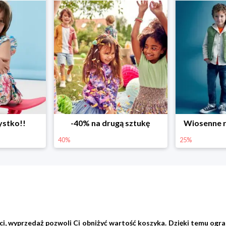
ystko!!
-40% na drugą sztukę
Wiosenne r
40%
25%
ieci, wyprzedaż pozwoli Ci obniżyć wartość koszyka. Dzięki temu o