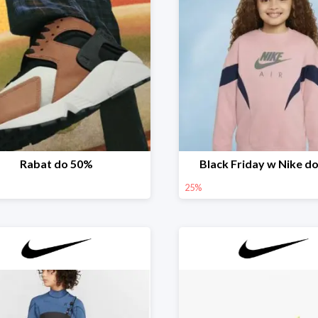
Rabat do 50%
Black Friday w Nike d
25%