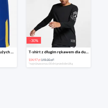
-
30
%
Spodenki piłkarskie dla dużych dzieci
T-shirt z długim rękawem dla dużych dzieci (chłopców)
104.97 zł
149.00 zł*
*najniższa cena z 30 dni przed obniżką