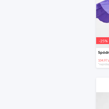
-
25
%
104.97 z
*najniższ