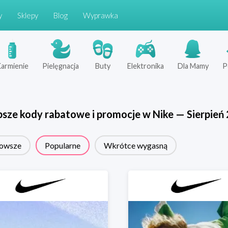
y
Sklepy
Blog
Wyprawka
armienie
Pielęgnacja
Buty
Elektronika
Dla Mamy
P
psze kody rabatowe i promocje w
Nike
—
Sierpień
owsze
Popularne
Wkrótce wygasną