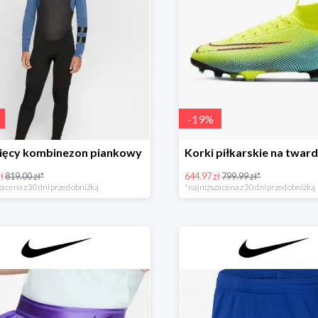
-
19
%
cięcy kombinezon piankowy
ł
819.00 zł*
644.97 zł
799.99 zł*
a cena z 30 dni przed obniżką
*najniższa cena z 30 dni przed obniżką