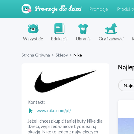
Promocje
Produkt
Wszystkie
Edukacja
Ubrania
Gry i zabawki
K
Strona Główna
>
Sklepy
>
Nike
Najle
Najn
Kontakt:
www.nike.com/pl/
Jeżeli chcesz kupić taniej buty Nike dla
dzieci, wyprzedaż może być idealną
okazją. Nike to jeden z największych