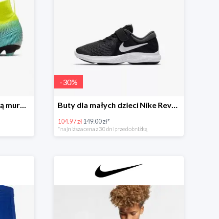
-
30
%
Korki piłkarskie na twardą murawę dla dużych dzieci
Buty dla małych dzieci Nike Revolution 4
104.97 zł
149.00 zł*
*najniższa cena z 30 dni przed obniżką