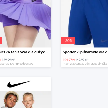
-
30
%
Spódniczka tenisowa dla dużych dzieci (dziewcząt)
ł
139.99 zł*
104.97 zł
149.99 zł*
a cena z 30 dni przed obniżką
*najniższa cena z 30 dni przed obniżką