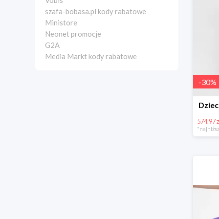
Vobis
szafa-bobasa.pl kody rabatowe
Ministore
Neonet promocje
G2A
Media Markt kody rabatowe
-
30
%
Dzie
574.97 z
*najniższ