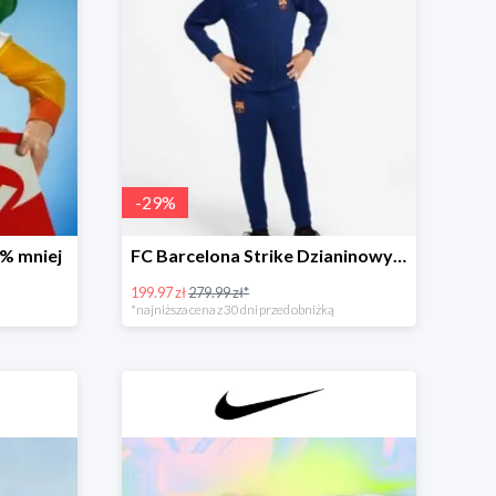
-
29
%
% mniej
FC Barcelona Strike Dzianinowy dres piłkarski - 28%
199.97 zł
279.99 zł*
*najniższa cena z 30 dni przed obniżką