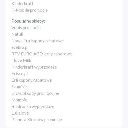
Kinderkraft
T-Mobile promocje
Popularne sklepy:
Vobis promocje
Natuli
Nowa Era kupony rabatowe
ezebra.pl
RTV EURO AGD kody rabatowe
I love Milk
Kinderkraft wyprzedaże
Frisco.pl
Erli kupony rabatowe
Szumisie
urwis.pl kody promocyjne
MomMe
Biedronka wyprzedaże
Lullalove
Planeta Klocków promocje