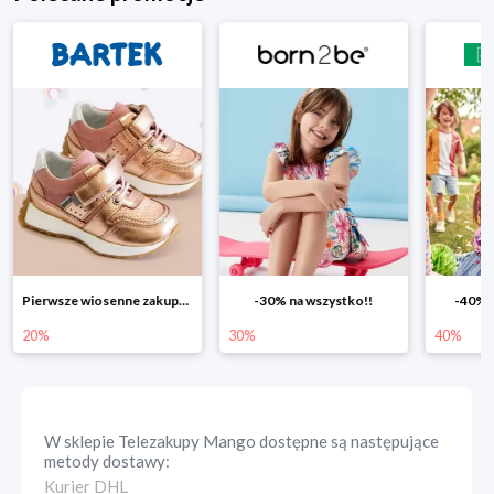
Pierwsze wiosenne zakupy -20%
-30% na wszystko!!
-40% n
20%
30%
40%
W sklepie
Telezakupy Mango
dostępne są następujące
metody dostawy:
Kurier DHL