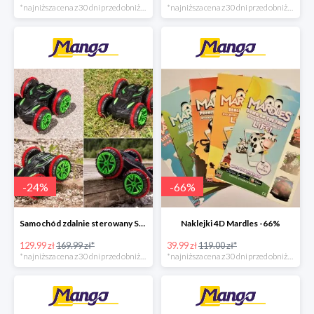
*najniższa cena z 30 dni przed obniżką
*najniższa cena z 30 dni przed obniżką
-
24
%
-
66
%
Samochód zdalnie sterowany Speed Surfer Top Shop -24%
Naklejki 4D Mardles -66%
129.99 zł
169.99 zł*
39.99 zł
119.00 zł*
*najniższa cena z 30 dni przed obniżką
*najniższa cena z 30 dni przed obniżką