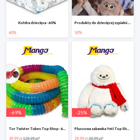
Kołdra dziecięca -60%
Produkty do dziecięcej sypialni do -50%
60%
50%
-
69
%
-
25
%
Tor Twister Tubes Top Shop -69%
Pluszowa zabawka Yeti Top Shop -25%
39.99 zł
129.99 zł*
29.99 zł
39.99 zł*