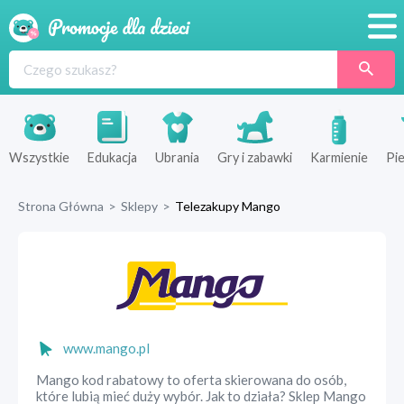
Promocje
Produkty
Sklepy
Wszystkie
Edukacja
Ubrania
Gry i zabawki
Karmienie
Pie
Blog
Strona Główna
>
Sklepy
>
Telezakupy Mango
Wyprawka
www.mango.pl
Mango kod rabatowy to oferta skierowana do osób,
które lubią mieć duży wybór. Jak to działa? Sklep Mango