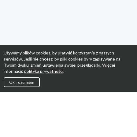
Używamy plików cookies, by ułatwić korzystanie z naszych
serwisów. Jeśli nie chcesz, by pliki cookies były zapisywane na
Twoim dysku, zmień ustawienia swojej przeglądarki. Więcej
informacji:
polityka prywatności
.
Ok, rozumiem