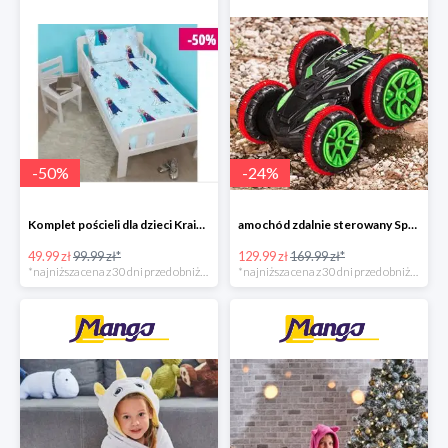
-
50
%
-
24
%
Komplet pościeli dla dzieci Kraina lodu -50%
amochód zdalnie sterowany Speed Surfer Top Shop -24%
49.99 zł
99.99 zł*
129.99 zł
169.99 zł*
*najniższa cena z 30 dni przed obniżką
*najniższa cena z 30 dni przed obniżką