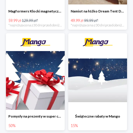
Magformers Klocki magnetyczne -54%
Namiot na łóżko Dream Tent Dormeo -50%
59.99 zł
129.99 zł*
49.99 zł
99.99 zł*
*najniższa cena z 30 dni przed obniżką
*najniższa cena z 30 dni przed obniżką
Pomysły na prezenty w super cenach w Mango
Świąteczne rabaty w Mango
50%
15%