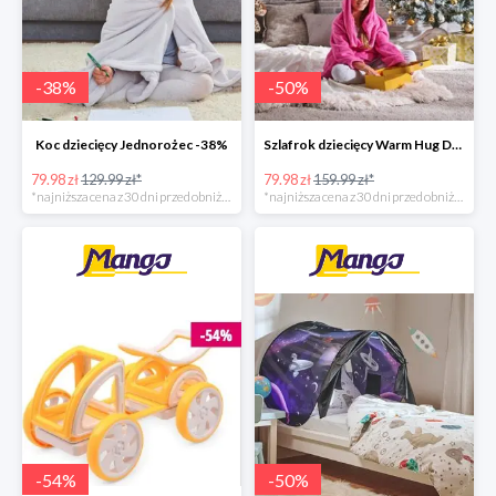
-
38
%
-
50
%
Koc dziecięcy Jednorożec -38%
Szlafrok dziecięcy Warm Hug Dormeo -50%
79.98 zł
129.99 zł*
79.98 zł
159.99 zł*
*najniższa cena z 30 dni przed obniżką
*najniższa cena z 30 dni przed obniżką
-
54
%
-
50
%