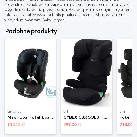
prowadnicą z zagłówkiem zapewniają optymalny poziom ochrony, jak i
wygodę użytkowania przez rodzica. Bez wątpienia istotnym atrybutem
fotelika jest także wysoka funkcjonalność i kompatybilność z niemal
wszystkimi wózkami Baby Jogger.
Podobne produkty
Limango
Erli
Erli
Maxi-Cosi Fotelik samochodowy "Titan I-size" w kolorze czarnym - grupa 1/2/3 rozmiar: onesize
CYBEX CBX SOLUTION X I-FIX FOTELIK SAMOCHODOWY ISOFIX PURE BLACK 15-50 KG
918.12 zł
399.00 zł
218.00 z