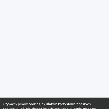
Używamy plików cookies, by ułatwić korzystanie z naszych
serwisów. Jeśli nie chcesz, by pliki cookies były zapisywane na