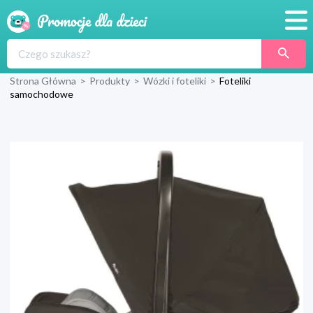
Promocje
Strona Główna
>
Produkty
>
Wózki i foteliki
>
Foteliki
Produkty
samochodowe
Sklepy
Blog
Wyprawka