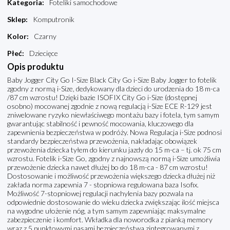
Kategoria
:
Foteliki samochodowe
Sklep
:
Komputronik
Kolor
:
Czarny
Płeć
:
Dziecięce
Opis produktu
Baby Jogger City Go I-Size Black City Go i-Size Baby Jogger to fotelik
zgodny z normą i-Size, dedykowany dla dzieci do urodzenia do 18 m-ca
/87 cm wzrostu! Dzięki bazie ISOFIX City Go i-Size (dostępnej
osobno) mocowanej zgodnie z nową regulacją i-Size ECE R-129 jest
zniwelowane ryzyko niewłaściwego montażu bazy i fotela, tym samym
gwarantując stabilność i pewność mocowania, kluczowego dla
zapewnienia bezpieczeństwa w podróży. Nowa Regulacja i-Size podnosi
standardy bezpieczeństwa przewożenia, nakładając obowiązek
przewożenia dziecka tyłem do kierunku jazdy do 15 m-ca – tj. ok 75 cm
wzrostu. Fotelik i-Size Go, zgodny z najnowszą normą i-Size umożliwia
przewożenie dziecka nawet dłużej bo do 18 m-ca - 87 cm wzrostu!
Dostosowanie i możliwość przewożenia większego dziecka dłużej niż
zakłada norma zapewnia 7 - stopniowa regulowana baza Isofix.
Możliwość 7-stopniowej regulacji nachylenia bazy pozwala na
odpowiednie dostosowanie do wieku dziecka zwiększając ilość miejsca
na wygodne ułożenie nóg, a tym samym zapewniając maksymalne
zabezpieczenie i komfort. Wkładka dla noworodka z pianką memory
wraz z 5 punktowymi pasami bezpieczeństwa zintegrowanymi z