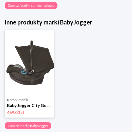
Zobacz foteliki samochodowe
Inne produkty marki BabyJogger
Komputronik
Baby Jogger City Go I-Size Black BabyJogger
469.00 zł
Zobacz markę BabyJogger