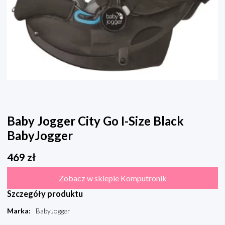
Baby Jogger City Go I-Size Black
BabyJogger
469
zł
Zobacz w sklepie Komputronik
Szczegóły produktu
Marka
:
BabyJogger