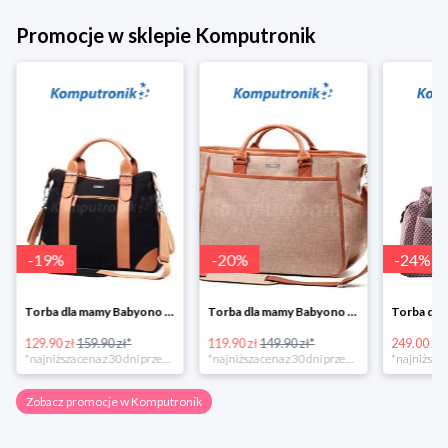
Promocje w sklepie Komputronik
-
19
%
-
20
%
-
24
%
Torba dla mamy Babyono 1505/01 Comfort Icoinic 5/5
Torba dla mamy Babyono 1507/01 Comfort Chic w super cenie
129.90 zł
159.90 zł*
119.90 zł
149.90 zł*
249.00 zł
*najniższa cena z 30 dni przed obniżką
*najniższa cena z 30 dni przed obniżką
Zobacz promocje w Komputronik