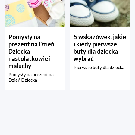
Pomysły na
5 wskazówek, jakie
prezent na Dzień
i kiedy pierwsze
Dziecka –
buty dla dziecka
nastolatkowie i
wybrać
maluchy
Pierwsze buty dla dziecka
Pomysły na prezent na
Dzień Dziecka