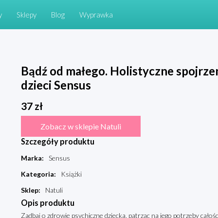
y
Sklepy
Blog
Wyprawka
Bądź od małego. Holistyczne spojrze
dzieci Sensus
37
zł
Zobacz w sklepie Natuli
Szczegóły produktu
Marka
:
Sensus
Kategoria
:
Książki
Sklep
:
Natuli
Opis produktu
Zadbaj o zdrowie psychiczne dziecka, patrząc na jego potrzeby całoś