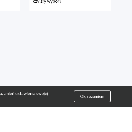
czy zły wybór?
u, zmień ustawienia swojej
Ok, rozumiem