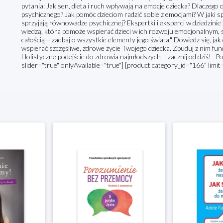
pytania: Jak sen, dieta i ruch wpływają na emocje dziecka? Dlaczego
psychicznego? Jak pomóc dzieciom radzić sobie z emocjami? W jaki s
sprzyjają równowadze psychicznej? Ekspertki i eksperci w dziedzinie z
wiedzą, która pomoże wspierać dzieci w ich rozwoju emocjonalnym, 
całością – zadbaj o wszystkie elementy jego świata." Dowiedz się, j
wspierać szczęśliwe, zdrowe życie Twojego dziecka. Zbuduj z nim fu
Holistyczne podejście do zdrowia najmłodszych – zacznij od dziś! P
slider="true" onlyAvailable="true"] [product category_id="166" limit