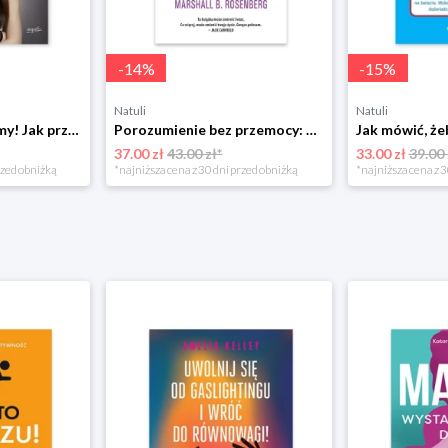
-
14
%
-
15
%
Natuli
Natuli
Już się nie rozumiemy! Jak przeżyć czas trzaskających drzwi Esprit
Porozumienie bez przemocy: o języku życia Czarna owca
37.00 zł
43.00 zł*
33.00 zł
39.00 
rzed obniżką
*najniższa cena z 30 dni przed obniżką
*najniższa cena z 3