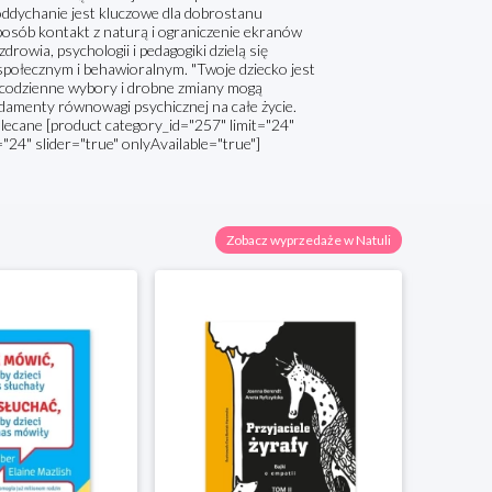
 oddychanie jest kluczowe dla dobrostanu
posób kontakt z naturą i ograniczenie ekranów
drowia, psychologii i pedagogiki dzielą się
społecznym i behawioralnym. "Twoje dziecko jest
ak codzienne wybory i drobne zmiany mogą
ndamenty równowagi psychicznej na całe życie.
olecane [product category_id="257" limit="24"
="24" slider="true" onlyAvailable="true"]
Zobacz wyprzedaże w Natuli