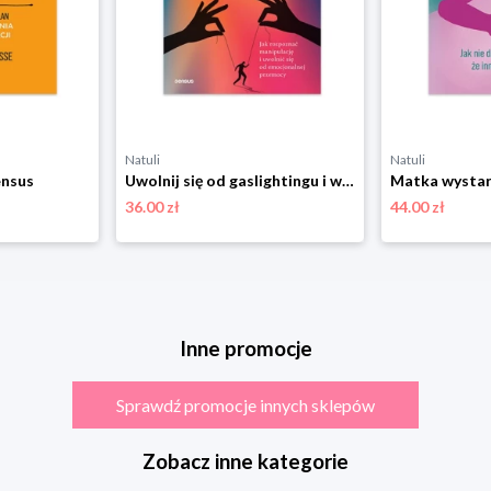
Natuli
Natuli
ensus
Uwolnij się od gaslightingu i wróć do równowagi! Sensus
36.00 zł
44.00 zł
Inne promocje
Sprawdź promocje innych sklepów
Zobacz inne kategorie