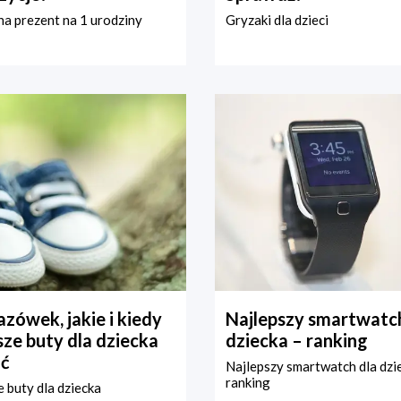
a prezent na 1 urodziny
Gryzaki dla dzieci
zówek, jakie i kiedy
Najlepszy smartwatch
ze buty dla dziecka
dziecka – ranking
ć
Najlepszy smartwatch dla dzi
ranking
 buty dla dziecka