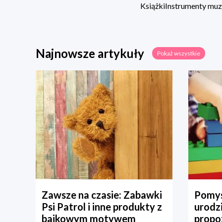
Książki
Instrumenty mu
Najnowsze artykuły
Pokaż wszystkie
Zawsze na czasie: Zabawki
Pomys
Psi Patrol i inne produkty z
urodz
bajkowym motywem
propo