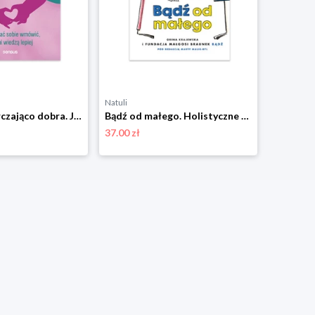
Natuli
Natuli
Matka wystarczająco dobra. Jak nie dać sobie wmówić, że inni wiedzą lepiej Sensus
Bądź od małego. Holistyczne spojrzenie na zdrowie psychiczne dzieci Sensus
37.00 zł
37.00 zł