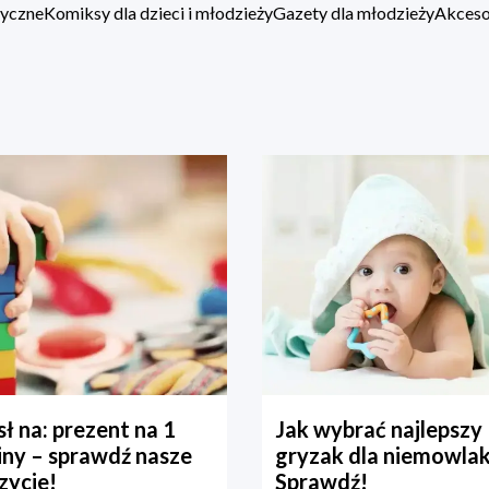
zyczne
Komiksy dla dzieci i młodzieży
Gazety dla młodzieży
Akcesor
ł na: prezent na 1
Jak wybrać najlepszy
iny – sprawdź nasze
gryzak dla niemowla
zycje!
Sprawdź!