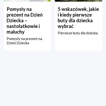
Pomysły na
5 wskazówek, jakie
prezent na Dzień
i kiedy pierwsze
Dziecka –
buty dla dziecka
nastolatkowie i
wybrać
maluchy
Pierwsze buty dla dziecka
Pomysły na prezent na
Dzień Dziecka