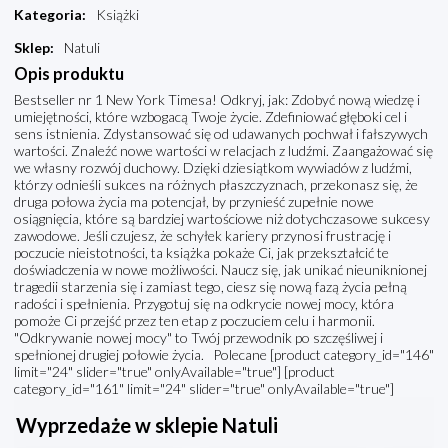
Kategoria
:
Książki
Sklep
:
Natuli
Opis produktu
Bestseller nr 1 New York Timesa! Odkryj, jak: Zdobyć nową wiedzę i
umiejętności, które wzbogacą Twoje życie. Zdefiniować głęboki cel i
sens istnienia. Zdystansować się od udawanych pochwał i fałszywych
wartości. Znaleźć nowe wartości w relacjach z ludźmi. Zaangażować się
we własny rozwój duchowy. Dzięki dziesiątkom wywiadów z ludźmi,
którzy odnieśli sukces na różnych płaszczyznach, przekonasz się, że
druga połowa życia ma potencjał, by przynieść zupełnie nowe
osiągnięcia, które są bardziej wartościowe niż dotychczasowe sukcesy
zawodowe. Jeśli czujesz, że schyłek kariery przynosi frustrację i
poczucie nieistotności, ta książka pokaże Ci, jak przekształcić te
doświadczenia w nowe możliwości. Naucz się, jak unikać nieuniknionej
tragedii starzenia się i zamiast tego, ciesz się nową fazą życia pełną
radości i spełnienia. Przygotuj się na odkrycie nowej mocy, która
pomoże Ci przejść przez ten etap z poczuciem celu i harmonii.
"Odkrywanie nowej mocy" to Twój przewodnik po szczęśliwej i
spełnionej drugiej połowie życia. Polecane [product category_id="146"
limit="24" slider="true" onlyAvailable="true"] [product
category_id="161" limit="24" slider="true" onlyAvailable="true"]
Wyprzedaże w sklepie Natuli