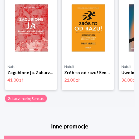
Natuli
Natuli
Natuli
Zagubione ja. Zaburzenia dysocjacyjne - jak je rozpoznać, zrozumieć i leczyć Sensus
Zrób to od razu! Sensus
41.00 zł
21.00 zł
36.00 zł
Zobacz markę Sensus
Inne promocje