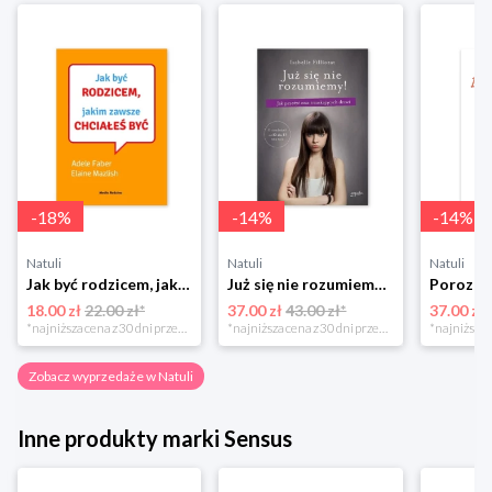
-
18
%
-
14
%
-
14
%
Natuli
Natuli
Natuli
Jak być rodzicem, jakim zawsze chciałeś być Media rodzina
Już się nie rozumiemy! Jak przeżyć czas trzaskających drzwi Esprit
18.00 zł
22.00 zł*
37.00 zł
43.00 zł*
37.00 zł
*najniższa cena z 30 dni przed obniżką
*najniższa cena z 30 dni przed obniżką
Zobacz wyprzedaże w Natuli
Inne produkty marki Sensus