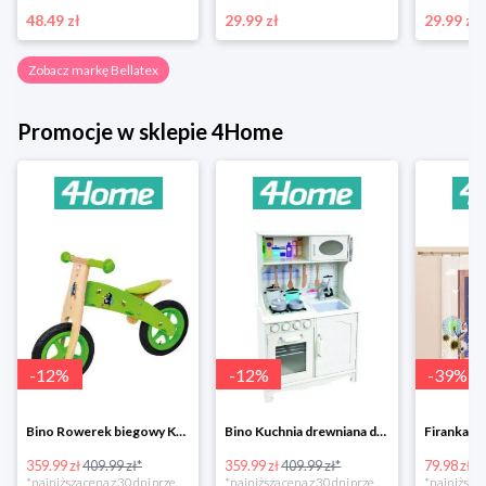
48.49 zł
29.99 zł
29.99 zł
Zobacz markę Bellatex
Promocje w sklepie 4Home
-
12
%
-
12
%
-
39
%
Bino Rowerek biegowy Krecik
Bino Kuchnia drewniana dla dzieci Provence
359.99 zł
409.99 zł*
359.99 zł
409.99 zł*
79.98 zł
13
*najniższa cena z 30 dni przed obniżką
*najniższa cena z 30 dni przed obniżką