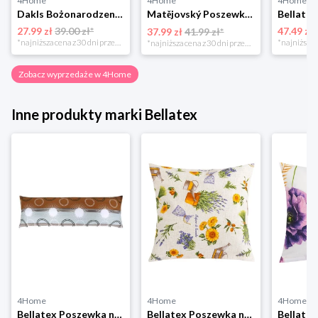
4Home
4Home
4Home
Dakls Bożonarodzeniowa poszewka na poduszkę Angel red, 40 x 40 cm 4-Home
Matějovský Poszewka na poduszkę Solei, 40 x 40 cm
27.99 zł
39.00 zł*
47.49 zł
37.99 zł
41.99 zł*
*najniższa cena z 30 dni przed obniżką
*najniższa cena z 30 dni przed obniżką
Zobacz wyprzedaże w 4Home
Inne produkty marki Bellatex
4Home
4Home
4Home
Bellatex Poszewka na poduszkę relaksacyjną Promień brązowy, 50 x 145 cm, 50 x 145 cm
Bellatex Poszewka na poduszkę EMA Lawenda fioletowy, żółty, 45 x 45 cm