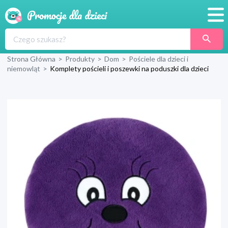
Promocje
Strona Główna
>
Produkty
>
Dom
>
Pościele dla dzieci i
Produkty
niemowląt
>
Komplety pościeli i poszewki na poduszki dla dzieci
Sklepy
Blog
Wyprawka