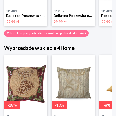
4Home
4Home
4Home
Bellatex Poszewka na poduszkę EMA Lawenda fioletowy, żółty, 45 x 45 cm
Bellatex Poszewka na poduszkę Kwiat fioletowy, 40x 40 cm
29.99 zł
29.99 zł
22.99 zł
Zobacz komplety pościeli i poszewki na poduszki dla dzieci
Wyprzedaże w sklepie 4Home
-
28
%
-
10
%
-
8
%