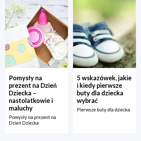
Pomysły na
5 wskazówek, jakie
prezent na Dzień
i kiedy pierwsze
Dziecka –
buty dla dziecka
nastolatkowie i
wybrać
maluchy
Pierwsze buty dla dziecka
Pomysły na prezent na
Dzień Dziecka