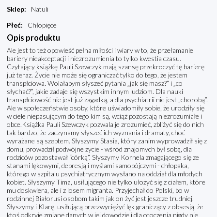
Sklep
:
Natuli
Płeć
:
Chłopięce
Opis produktu
Ale jest to też opowieść pełna miłości i wiary w to, że przełamanie
bariery nieakceptacji i niezrozumienia to tylko kwestia czasu.
Czytający książkę Pauli Szewczyk mają szansę przekroczyć tę barierę
już teraz. Życie nie może się ograniczać tylko do tego, że jestem
transpłciowa. Wolałabym słyszeć pytania „jak się masz?” i „co
słychać?”, jakie zadaje się wszystkim innym ludziom. Dla nauki
transpłciowość nie jest już zagadką, a dla psychiatrii nie jest „chorobą”.
Ale w społeczeństwie osoby, które uświadomiły sobie, że urodziły się
w ciele niepasującym do tego kim są, wciąż pozostają niezrozumiałe i
obce.Książka Pauli Szewczyk pozwala je zrozumieć, zbliżyć się do nich
tak bardzo, że zaczynamy słyszeć ich wyznania i dramaty, choć
wyrażane są szeptem. Słyszymy Stasia, który zanim wyprowadził się z
domu, prowadził podwójne życie - wśród znajomych był sobą, dla
rodziców pozostawał “córką”. Słyszymy Kornela zmagającego się ze
stanami lękowymi, depresją i myślami samobójczymi - chłopaka,
którego w szpitalu psychiatrycznym wysłano na oddział dla młodych
kobiet. Słyszymy Tima, usiłującego nie tylko ułożyć się z ciałem, które
mu doskwiera, ale i z losem migranta. Przyjechał do Polski, bo w
rodzinnej Białorusi osobom takim jak on żyć jest jeszcze trudniej.
Słyszymy i Klarę, usiłującą przezwyciężyć lęk graniczący z obsesją, że
ktoś odkryje zmianę danych w jej dowodzie i dla otoczenia nigdy nie