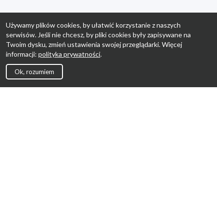
Używamy plików cookies, by ułatwić korzystanie z naszych
serwisów. Jeśli nie chcesz, by pliki cookies były zapisywane na
Twoim dysku, zmień ustawienia swojej przeglądarki. Więcej
informacji:
polityka prywatności
.
Ok, rozumiem