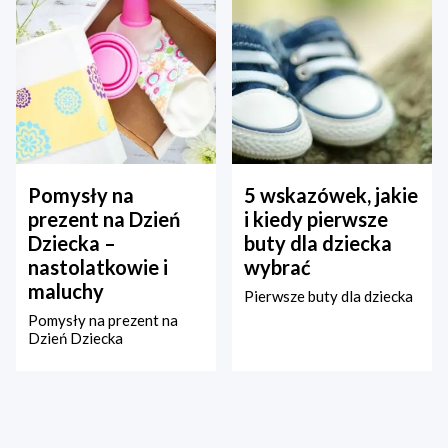
Pomysły na
5 wskazówek, jakie
prezent na Dzień
i kiedy pierwsze
Dziecka –
buty dla dziecka
nastolatkowie i
wybrać
maluchy
Pierwsze buty dla dziecka
Pomysły na prezent na
Dzień Dziecka