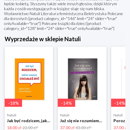
będzie kobietą. Słyszymy także wiele innych głosów, dzięki którym
każda z osób występujących w książce staje się nam bliska.
Wydawnictwo Natuli Literatura feministyczna Beletrystyka Polecane
dla dorosłych [product category_id="146" limit="24" slider="true"
onlyAvailable="true"] Polecane książki dla dzieci [product
category_id="128" limit="24" slider="true" onlyAvailable="true"]
Wyprzedaże w sklepie Natuli
-
18
%
-
14
%
-
14
%
Natuli
Natuli
Natuli
Jak być rodzicem, jakim zawsze chciałeś być Media rodzina
Już się nie rozumiemy! Jak przeżyć czas trzaskających drzwi Esprit
18.00 zł
22.00 zł*
37.00 zł
43.00 zł*
37.00 zł