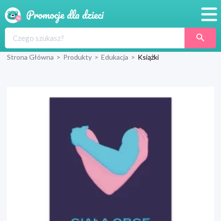
Promocje
Strona Główna
>
Produkty
>
Edukacja
>
Książki
Produkty
Sklepy
Blog
Wyprawka