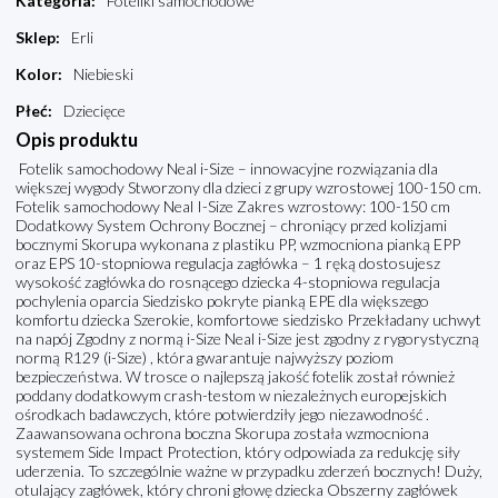
Kategoria
:
Foteliki samochodowe
Sklep
:
Erli
Kolor
:
Niebieski
Płeć
:
Dziecięce
Opis produktu
Fotelik samochodowy Neal i-Size – innowacyjne rozwiązania dla
większej wygody Stworzony dla dzieci z grupy wzrostowej 100-150 cm.
Fotelik samochodowy Neal I-Size Zakres wzrostowy: 100-150 cm
Dodatkowy System Ochrony Bocznej – chroniący przed kolizjami
bocznymi Skorupa wykonana z plastiku PP, wzmocniona pianką EPP
oraz EPS 10-stopniowa regulacja zagłówka – 1 ręką dostosujesz
wysokość zagłówka do rosnącego dziecka 4-stopniowa regulacja
pochylenia oparcia Siedzisko pokryte pianką EPE dla większego
komfortu dziecka Szerokie, komfortowe siedzisko Przekładany uchwyt
na napój Zgodny z normą i-Size Neal i-Size jest zgodny z rygorystyczną
normą R129 (i-Size) , która gwarantuje najwyższy poziom
bezpieczeństwa. W trosce o najlepszą jakość fotelik został również
poddany dodatkowym crash-testom w niezależnych europejskich
ośrodkach badawczych, które potwierdziły jego niezawodność .
Zaawansowana ochrona boczna Skorupa została wzmocniona
systemem Side Impact Protection, który odpowiada za redukcję siły
uderzenia. To szczególnie ważne w przypadku zderzeń bocznych! Duży,
otulający zagłówek, który chroni głowę dziecka Obszerny zagłówek