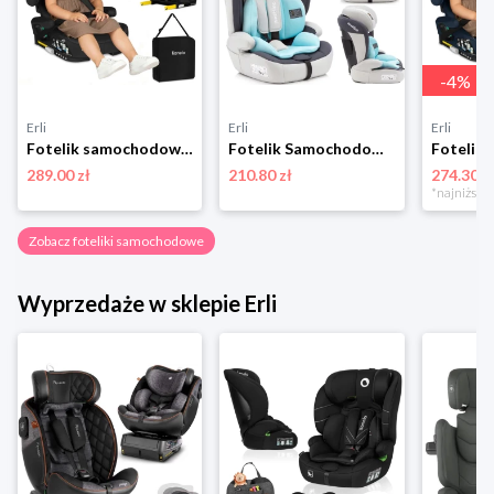
-
4
%
Erli
Erli
Erli
Fotelik samochodowy 100-150 cm SKŁADANY ISOFIX 15-36kg SZEROKI Lionelo Orin
Fotelik Samochodowy 76-150cm Sesttino Rocker Pro 9-36kg Montaż Pasem
289.00 zł
210.80 zł
274.30 z
Zobacz foteliki samochodowe
Wyprzedaże w sklepie Erli