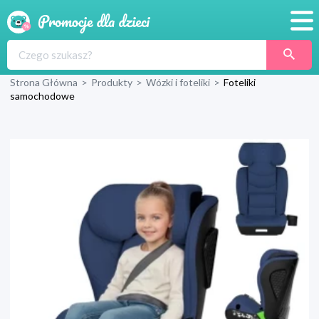
Promocje
Strona Główna
>
Produkty
>
Wózki i foteliki
>
Foteliki
Produkty
samochodowe
Sklepy
Blog
Wyprawka