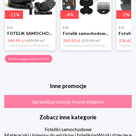
-
21
%
-
4
%
-
2
%
Erli
Erli
Erli
FOTELIK SAMOCHODOWY OBROTOWY z NOGĄ 0-36KG ISOFIX NUKIDO I-SIZE 40-150cm
Fotelik samochodowy 76-150cm SZEROKIE SIEDZISKO 9-36kg Lionelo LEVI I-SIZE
549.99 zł
699.99 zł*
269.50 zł
279.99 zł*
236.60 z
*najniższa cena z 30 dni przed obniżką
*najniższa cena z 30 dni przed obniżką
Zobacz wyprzedaże w Erli
Inne promocje
Sprawdź promocje innych sklepów
Zobacz inne kategorie
Foteliki samochodowe
Materacyki i śpiwory do wózków i fotelików
Wózki dziecięce