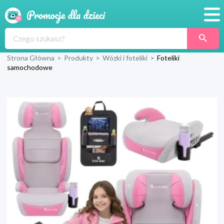
Promocje
Strona Główna
>
Produkty
>
Wózki i foteliki
>
Foteliki
Produkty
samochodowe
Sklepy
Blog
Wyprawka