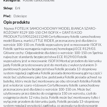
Kategoria
:
Foteliki samochodowe
Sklep
:
Erli
Płeć
:
Dziecięce
Opis produktu
Nazwa: FOTELIK SAMOCHODOWY MODEL BIANCA SZARO-
RÓŻOWY R129 100-150 CM ISOFIX + GRATIS KOD
PRODUKTU:5905226111248 Certyfikowany fotelik samochodowy
model Bianca, marki LITTLE RIDER, przeznaczony jest dla dzieci o
wzroście 100-150 cm. Fotelik wyposażony jest w mocowanie ISOFIX.
Fotelik spełnia wymagania najnowszej homologacji ECE R129/03.
Główne cechy: Odpowiednie dla dzieci o wzroście: 100-150 cm Spełnia
najwyższe standardy bezpieczeństwa ECE R129/03 Fotelik
wyposażony jest w mocowanie ISOFIX Montaż przodem do kierunku
jazdy Fotelik przystosowany jest do montażu z wykorzystaniem 3-
punktowych pasów bezpieczeństwa Fotelik posiada 13-stopniowy
system regulacji zagłówka Fotelik posiada demontowaną górną część i
może być użytkowany jako tzw. podstawka Fotelik posiada uchwyt na
butelkę, który może być montowany po obu stronach fotelika Fotelik
jest w kolorze szaro-różowym Certyfikowany fotelik samochodowy
przeznaczony jest dla dzieci o wzroście 100-150 cm. Może być
użytkowany przez dziecko do osiągnięcia 150 cm wzrostu, czyli do
osiągnięcia około 12 roku życia. Fotelik może być montowany tylko i
wyłącznie przodem do kierunku jazdy. Fotelik posiada 13-stopniowy
system regulacji wysokości zagłówka, co pozwala na dostosowanie