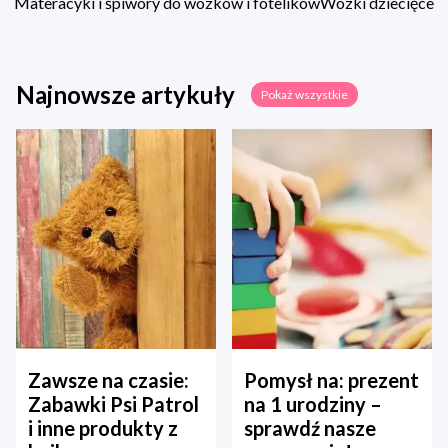
Materacyki i śpiwory do wózków i fotelików
Wózki dziecięce
Najnowsze artykuły
Pokaż wszystkie
Zawsze na czasie:
Pomysł na: prezent
Zabawki Psi Patrol
na 1 urodziny –
i inne produkty z
sprawdź nasze