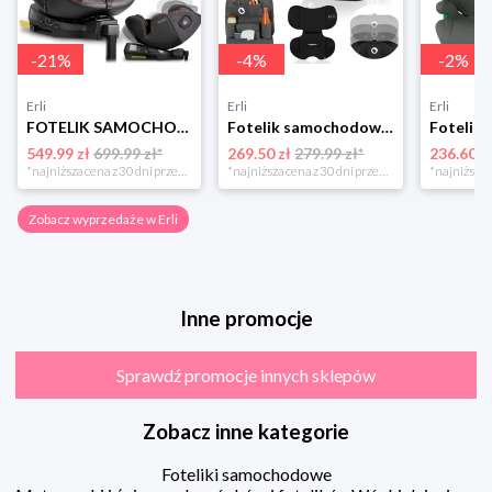
-
21
%
-
4
%
-
2
%
Erli
Erli
Erli
FOTELIK SAMOCHODOWY OBROTOWY z NOGĄ 0-36KG ISOFIX NUKIDO I-SIZE 40-150cm
Fotelik samochodowy 76-150cm SZEROKIE SIEDZISKO 9-36kg Lionelo LEVI I-SIZE
549.99 zł
699.99 zł*
269.50 zł
279.99 zł*
236.60 z
*najniższa cena z 30 dni przed obniżką
*najniższa cena z 30 dni przed obniżką
Zobacz wyprzedaże w Erli
Inne promocje
Sprawdź promocje innych sklepów
Zobacz inne kategorie
Foteliki samochodowe