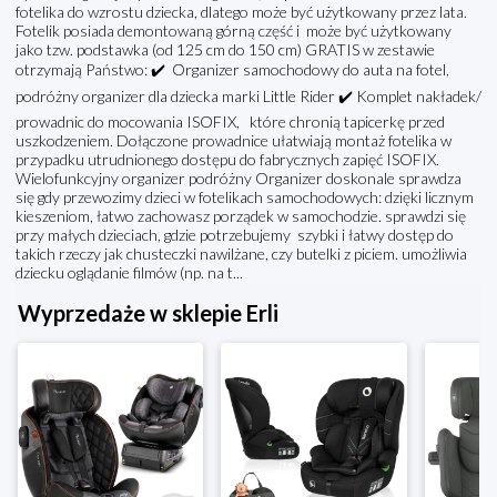
fotelika do wzrostu dziecka, dlatego może być użytkowany przez lata.
Fotelik posiada demontowaną górną część i może być użytkowany
jako tzw. podstawka (od 125 cm do 150 cm) GRATIS w zestawie
otrzymają Państwo: ✔️ Organizer samochodowy do auta na fotel,
podróżny organizer dla dziecka marki Little Rider ✔️ Komplet nakładek/
prowadnic do mocowania ISOFIX, które chronią tapicerkę przed
uszkodzeniem. Dołączone prowadnice ułatwiają montaż fotelika w
przypadku utrudnionego dostępu do fabrycznych zapięć ISOFIX.
Wielofunkcyjny organizer podróżny Organizer doskonale sprawdza
się gdy przewozimy dzieci w fotelikach samochodowych: dzięki licznym
kieszeniom, łatwo zachowasz porządek w samochodzie. sprawdzi się
przy małych dzieciach, gdzie potrzebujemy szybki i łatwy dostęp do
takich rzeczy jak chusteczki nawilżane, czy butelki z piciem. umożliwia
dziecku oglądanie filmów (np. na t...
Wyprzedaże w sklepie Erli