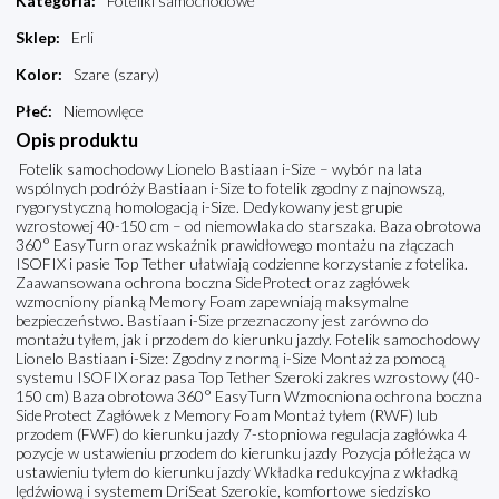
Kategoria
:
Foteliki samochodowe
Sklep
:
Erli
Kolor
:
Szare (szary)
Płeć
:
Niemowlęce
Opis produktu
Fotelik samochodowy Lionelo Bastiaan i-Size – wybór na lata
wspólnych podróży Bastiaan i-Size to fotelik zgodny z najnowszą,
rygorystyczną homologacją i-Size. Dedykowany jest grupie
wzrostowej 40-150 cm – od niemowlaka do starszaka. Baza obrotowa
360° EasyTurn oraz wskaźnik prawidłowego montażu na złączach
ISOFIX i pasie Top Tether ułatwiają codzienne korzystanie z fotelika.
Zaawansowana ochrona boczna SideProtect oraz zagłówek
wzmocniony pianką Memory Foam zapewniają maksymalne
bezpieczeństwo. Bastiaan i-Size przeznaczony jest zarówno do
montażu tyłem, jak i przodem do kierunku jazdy. Fotelik samochodowy
Lionelo Bastiaan i-Size: Zgodny z normą i-Size Montaż za pomocą
systemu ISOFIX oraz pasa Top Tether Szeroki zakres wzrostowy (40-
150 cm) Baza obrotowa 360° EasyTurn Wzmocniona ochrona boczna
SideProtect Zagłówek z Memory Foam Montaż tyłem (RWF) lub
przodem (FWF) do kierunku jazdy 7-stopniowa regulacja zagłówka 4
pozycje w ustawieniu przodem do kierunku jazdy Pozycja półleżąca w
ustawieniu tyłem do kierunku jazdy Wkładka redukcyjna z wkładką
lędźwiową i systemem DriSeat Szerokie, komfortowe siedzisko