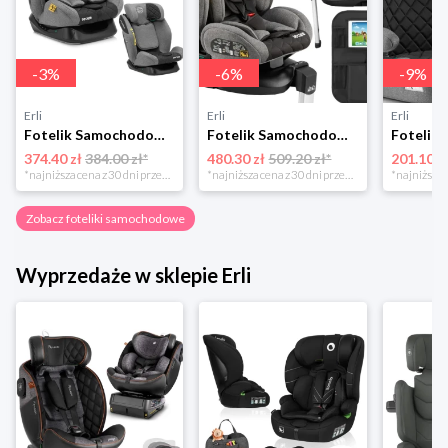
-
3
%
-
6
%
-
9
%
Erli
Erli
Erli
Fotelik Samochodowy Dziecięcy Podróżny 40-150cm Sesttino Secure Pro 0-36kg
Fotelik Samochodowy Sesttino i-Size 40-150 cm Obrotowy 360° 0-36 kg ISOFIX
374.40 zł
384.00 zł*
480.30 zł
509.20 zł*
201.10 z
*najniższa cena z 30 dni przed obniżką
*najniższa cena z 30 dni przed obniżką
Zobacz foteliki samochodowe
Wyprzedaże w sklepie Erli