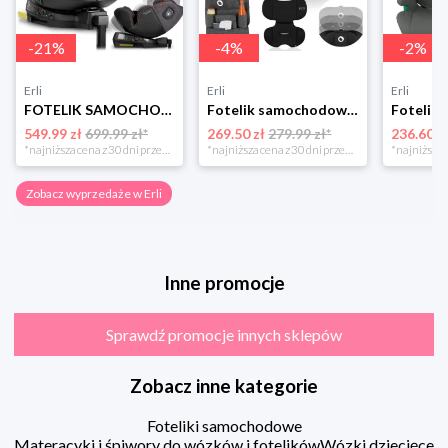
-
21
%
-
4
%
-
2
%
Erli
Erli
Erli
FOTELIK SAMOCHODOWY OBROTOWY z NOGĄ 0-36KG ISOFIX NUKIDO I-SIZE 40-150cm
Fotelik samochodowy 76-150cm SZEROKIE SIEDZISKO 9-36kg Lionelo LEVI I-SIZE
549.99 zł
699.99 zł*
269.50 zł
279.99 zł*
236.60 z
*najniższa cena z 30 dni przed obniżką
*najniższa cena z 30 dni przed obniżką
Zobacz wyprzedaże w Erli
Inne promocje
Sprawdź promocje innych sklepów
Zobacz inne kategorie
Foteliki samochodowe
Materacyki i śpiwory do wózków i fotelików
Wózki dziecięce