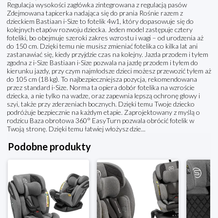
Regulacja wysokości zagłówka zintegrowana z regulacją pasów
Zdejmowana tapicerka nadająca się do prania Rośnie razem z
dzieckiem Bastiaan i-Size to fotelik 4w1, który dopasowuje się do
kolejnych etapów rozwoju dziecka. Jeden model zastępuje cztery
foteliki, bo obejmuje szeroki zakres wzrostu i wagi – od urodzenia aż
do 150 cm. Dzięki temu nie musisz zmieniać fotelika co kilka lat ani
zastanawiać się, kiedy przyjdzie czas na kolejny. Jazda przodem i tyłem
zgodna z i-Size Bastiaan i-Size pozwala na jazdę przodem i tyłem do
kierunku jazdy, przy czym najmłodsze dzieci możesz przewozić tyłem aż
do 105 cm (18 kg). To najbezpieczniejsza pozycja, rekomendowana
przez standard i-Size. Norma ta opiera dobór fotelika na wzroście
dziecka, a nie tylko na wadze, oraz zapewnia lepszą ochronę głowy i
szyi, także przy zderzeniach bocznych. Dzięki temu Twoje dziecko
podróżuje bezpiecznie na każdym etapie. Zaprojektowany z myślą o
rodzicu Baza obrotowa 360° EasyTurn pozwala obrócić fotelik w
Twoją stronę. Dzięki temu łatwiej włożysz dzie...
Podobne produkty