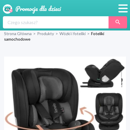
Promocje
Strona Główna
>
Produkty
>
Wózki i foteliki
>
Foteliki
Produkty
samochodowe
Sklepy
Blog
Wyprawka