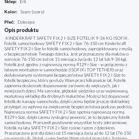
Sklep
:
Erli
Kolor
:
Szare (szary)
Płeć
:
Dziecięce
Opis produktu
KINDERKRAFT SAFETY FIX 2 I-SIZE FOTELIK 9-36 KG ISOFIX .
Fotelik samochodowy SAFETY FIX 2 i-Size 76-150 cm Kinderkraft
SAFETY FIX 2 i-Size to fotelik samochodowy, zaprojektowany z myślą
o bezpieczeństwie Twojego dziecka. Jest przeznaczony dla malców o
wzroście 76-150 cm (od ok 15 miesiąca życia do 12 lat lub 9-36 kg).
Fotelik jest zgodny z najnowszą normą R129 i-Size - w połączeniu z
łatwym montażem w samochodzie (ISOFIX i TOP TETHER) oraz
dedykowanymi systemami bezpieczeństwa SAFETY FIX 2 i-Size to
fotelik bezpieczny, który posłuży Wam przez kilkanaście lat. Fotelik
zapewnia doskonałe dopasowanie zarówno do większych, jak i
mniejszych dzieci. Ma szerokie, głębokie siedzisko oraz wyjmowaną,
modułową wkładkę dla drobnych maluchów. Możesz też dopasować
fotelik do kanapy samochodu, dzięki czemu będzie jeszcze dokładniej
przylegał, co wpływa na zwiększenie bezpieczeństwa podczas podróży.
Najnowsza norma SAFETY FIX 2 i-Size spełnia najnowszą normą
R129 i-Size, dzięki czemu zyskujesz pewność, że to bezpieczny fotelik
samochodowy. Przeszedł pozytywnie wszystkie testy zderzeniowe.
Fotelik na lata SAFETY FIX 2 i-Size rośnie razem z dzieckiem.
Przeznaczony jest dla dzieci od 15 miesiąca życia aż do 12 lat (76-150
cm wzrostu,9- 36 kg), a więc będzie Wam służył przez lata. Systemy