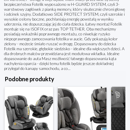
bezpieczeństwa Fotelik wyposażono w H-GUARD SYSTEM, czyli 3-
warstwowy zagłówek z pianką memory, który skutecznie chroni głowę
i odcinek szyjny. Dodatkowo SIDE PROTECT SYSTEM, czyli szerokie i
wysokie osłony boczne, pochłaniają energię powstałą w wyniku
uderzenia, nie dopuszczając jej do ciała dziecka. Łatwy montaż Fotelik
montuje się na ISOFIX oraz pas TOP TETHER. Oba mechanizmy
posiadają wskaźniki poprawnego montażu, co niweluje ryzyko
niepoprawnego zamocowania fotelika w aucie. Gdy pokazują kolor
zielony - możecie śmiało ruszać w drogę. Dopasowany do dziecka
Fotelik ma szerokie, głębokie siedzisko - idealne dla większych dzieci. A
dla drobnych malców przewidziana jest modułowa wkładka. Idealne
dopasowanie do auta Masz możliwość łatwego dopasowania kąta
nachylenia oparcia - dzięki temu fotelik będzie jeszcze dokładniej
przylegał do kanapy samochodu, a co...
Podobne produkty