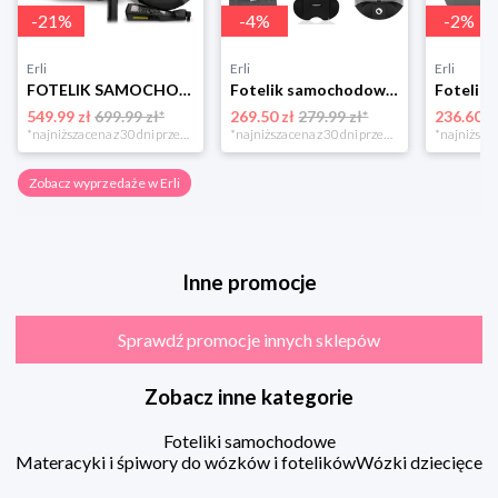
-
21
%
-
4
%
-
2
%
Erli
Erli
Erli
FOTELIK SAMOCHODOWY OBROTOWY z NOGĄ 0-36KG ISOFIX NUKIDO I-SIZE 40-150cm
Fotelik samochodowy 76-150cm SZEROKIE SIEDZISKO 9-36kg Lionelo LEVI I-SIZE
549.99 zł
699.99 zł*
269.50 zł
279.99 zł*
236.60 z
*najniższa cena z 30 dni przed obniżką
*najniższa cena z 30 dni przed obniżką
Zobacz wyprzedaże w Erli
Inne promocje
Sprawdź promocje innych sklepów
Zobacz inne kategorie
Foteliki samochodowe
Materacyki i śpiwory do wózków i fotelików
Wózki dziecięce