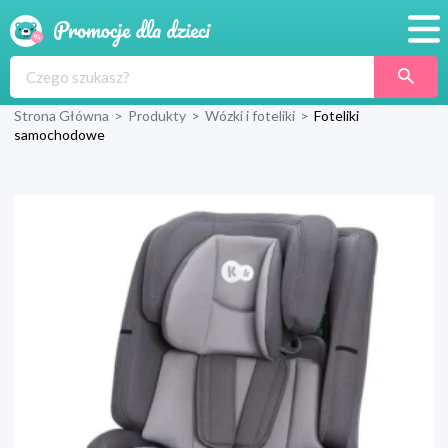
Promocje
Strona Główna
>
Produkty
>
Wózki i foteliki
>
Foteliki
Produkty
samochodowe
Sklepy
Blog
Wyprawka