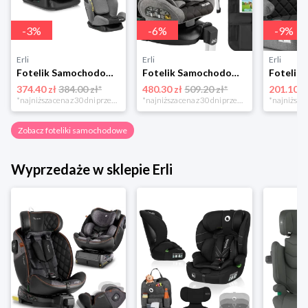
-
3
%
-
6
%
-
9
%
Erli
Erli
Erli
Fotelik Samochodowy Dziecięcy Podróżny 40-150cm Sesttino Secure Pro 0-36kg
Fotelik Samochodowy Sesttino i-Size 40-150 cm Obrotowy 360° 0-36 kg ISOFIX
374.40 zł
384.00 zł*
480.30 zł
509.20 zł*
201.10 z
*najniższa cena z 30 dni przed obniżką
*najniższa cena z 30 dni przed obniżką
Zobacz foteliki samochodowe
Wyprzedaże w sklepie Erli