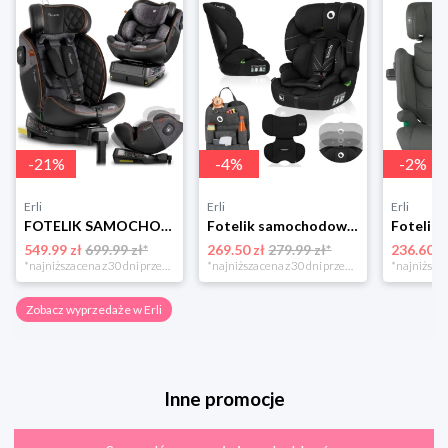
-
21
%
-
4
%
-
2
%
Erli
Erli
Erli
FOTELIK SAMOCHODOWY OBROTOWY z NOGĄ 0-36KG ISOFIX NUKIDO I-SIZE 40-150cm
Fotelik samochodowy 76-150cm SZEROKIE SIEDZISKO 9-36kg Lionelo LEVI I-SIZE
549.99 zł
699.99 zł*
269.50 zł
279.99 zł*
236.60 z
*najniższa cena z 30 dni przed obniżką
*najniższa cena z 30 dni przed obniżką
Zobacz wyprzedaże w Erli
Inne promocje