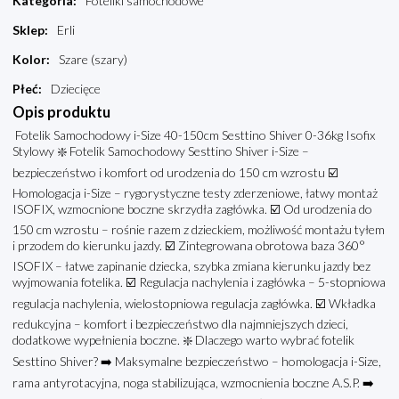
Kategoria
:
Foteliki samochodowe
Sklep
:
Erli
Kolor
:
Szare (szary)
Płeć
:
Dziecięce
Opis produktu
Fotelik Samochodowy i-Size 40-150cm Sesttino Shiver 0-36kg Isofix
Stylowy ❇️ Fotelik Samochodowy Sesttino Shiver i-Size –
bezpieczeństwo i komfort od urodzenia do 150 cm wzrostu ☑️
Homologacja i-Size – rygorystyczne testy zderzeniowe, łatwy montaż
ISOFIX, wzmocnione boczne skrzydła zagłówka. ☑️ Od urodzenia do
150 cm wzrostu – rośnie razem z dzieckiem, możliwość montażu tyłem
i przodem do kierunku jazdy. ☑️ Zintegrowana obrotowa baza 360°
ISOFIX – łatwe zapinanie dziecka, szybka zmiana kierunku jazdy bez
wyjmowania fotelika. ☑️ Regulacja nachylenia i zagłówka – 5-stopniowa
regulacja nachylenia, wielostopniowa regulacja zagłówka. ☑️ Wkładka
redukcyjna – komfort i bezpieczeństwo dla najmniejszych dzieci,
dodatkowe wypełnienia boczne. ❇️ Dlaczego warto wybrać fotelik
Sesttino Shiver? ➡️ Maksymalne bezpieczeństwo – homologacja i-Size,
rama antyrotacyjna, noga stabilizująca, wzmocnienia boczne A.S.P. ➡️