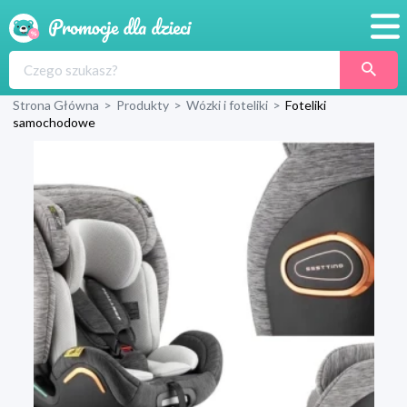
Promocje
Strona Główna
>
Produkty
>
Wózki i foteliki
>
Foteliki
Produkty
samochodowe
Sklepy
Blog
Wyprawka