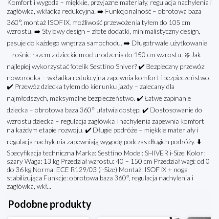
Komfort i wygoda – miękkie, przyjazne materiały, regulacja nachylenia i
zagłówka, wkładka redukcyjna. ➡️ Funkcjonalność – obrotowa baza
360°, montaż ISOFIX, możliwość przewożenia tyłem do 105 cm
wzrostu. ➡️ Stylowy design – złote dodatki, minimalistyczny design,
pasuje do każdego wnętrza samochodu. ➡️ Długotrwałe użytkowanie
– rośnie razem z dzieckiem od urodzenia do 150 cm wzrostu. ❇️ Jak
najlepiej wykorzystać fotelik Sesttino Shiver? ✔️ Bezpieczny przewóz
noworodka – wkładka redukcyjna zapewnia komfort i bezpieczeństwo.
✔️ Przewóz dziecka tyłem do kierunku jazdy – zalecany dla
najmłodszych, maksymalne bezpieczeństwo. ✔️ Łatwe zapinanie
dziecka – obrotowa baza 360° ułatwia dostęp. ✔️ Dostosowanie do
wzrostu dziecka – regulacja zagłówka i nachylenia zapewnia komfort
na każdym etapie rozwoju. ✔️ Długie podróże – miękkie materiały i
regulacja nachylenia zapewniają wygodę podczas długich podróży. ⬇️
Specyfikacja techniczna Marka: Sesttino Model: SHIVER i-Size Kolor:
szary Waga: 13 kg Przedział wzrostu: 40 – 150 cm Przedział wagi: od 0
do 36 kg Norma: ECE R129/03 (i-Size) Montaż: ISOFIX + noga
stabilizująca Funkcje: obrotowa baza 360°, regulacja nachylenia i
zagłówka, wkł...
Podobne produkty