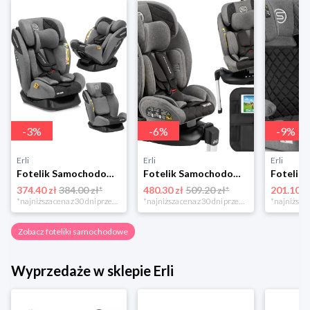
-
3
%
-
6
%
-
9
%
Erli
Erli
Erli
Fotelik Samochodowy Dziecięcy Podróżny 40-150cm Sesttino Secure Pro 0-36kg
Fotelik Samochodowy Sesttino i-Size 40-150 cm Obrotowy 360° 0-36 kg ISOFIX
374.40 zł
384.00 zł*
480.30 zł
509.20 zł*
201.10 z
*najniższa cena z 30 dni przed obniżką
*najniższa cena z 30 dni przed obniżką
Zobacz foteliki samochodowe
Wyprzedaże w sklepie Erli