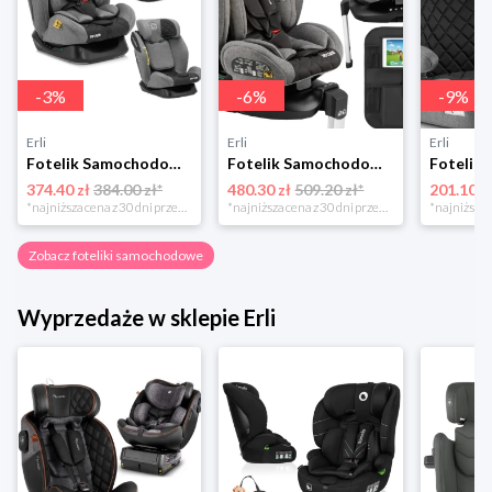
-
3
%
-
6
%
-
9
%
Erli
Erli
Erli
Fotelik Samochodowy Dziecięcy Podróżny 40-150cm Sesttino Secure Pro 0-36kg
Fotelik Samochodowy Sesttino i-Size 40-150 cm Obrotowy 360° 0-36 kg ISOFIX
374.40 zł
384.00 zł*
480.30 zł
509.20 zł*
201.10 z
*najniższa cena z 30 dni przed obniżką
*najniższa cena z 30 dni przed obniżką
Zobacz foteliki samochodowe
Wyprzedaże w sklepie Erli