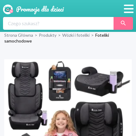
Promocje
Strona Główna
>
Produkty
>
Wózki i foteliki
>
Foteliki
Produkty
samochodowe
Sklepy
Blog
Wyprawka