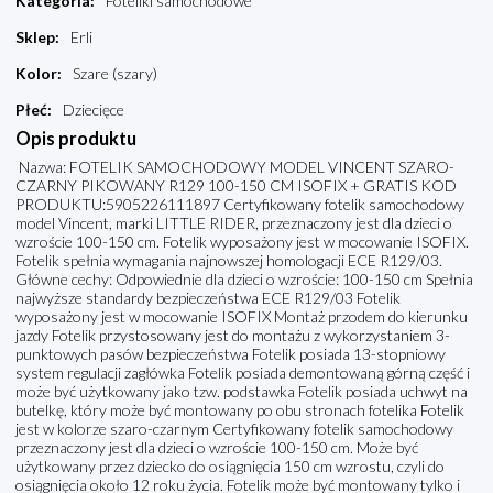
Kategoria
:
Foteliki samochodowe
Sklep
:
Erli
Kolor
:
Szare (szary)
Płeć
:
Dziecięce
Opis produktu
Nazwa: FOTELIK SAMOCHODOWY MODEL VINCENT SZARO-
CZARNY PIKOWANY R129 100-150 CM ISOFIX + GRATIS KOD
PRODUKTU:5905226111897 Certyfikowany fotelik samochodowy
model Vincent, marki LITTLE RIDER, przeznaczony jest dla dzieci o
wzroście 100-150 cm. Fotelik wyposażony jest w mocowanie ISOFIX.
Fotelik spełnia wymagania najnowszej homologacji ECE R129/03.
Główne cechy: Odpowiednie dla dzieci o wzroście: 100-150 cm Spełnia
najwyższe standardy bezpieczeństwa ECE R129/03 Fotelik
wyposażony jest w mocowanie ISOFIX Montaż przodem do kierunku
jazdy Fotelik przystosowany jest do montażu z wykorzystaniem 3-
punktowych pasów bezpieczeństwa Fotelik posiada 13-stopniowy
system regulacji zagłówka Fotelik posiada demontowaną górną część i
może być użytkowany jako tzw. podstawka Fotelik posiada uchwyt na
butelkę, który może być montowany po obu stronach fotelika Fotelik
jest w kolorze szaro-czarnym Certyfikowany fotelik samochodowy
przeznaczony jest dla dzieci o wzroście 100-150 cm. Może być
użytkowany przez dziecko do osiągnięcia 150 cm wzrostu, czyli do
osiągnięcia około 12 roku życia. Fotelik może być montowany tylko i