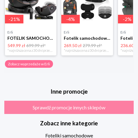
-
21
%
-
4
%
-
2
%
Erli
Erli
Erli
FOTELIK SAMOCHODOWY OBROTOWY z NOGĄ 0-36KG ISOFIX NUKIDO I-SIZE 40-150cm
Fotelik samochodowy 76-150cm SZEROKIE SIEDZISKO 9-36kg Lionelo LEVI I-SIZE
549.99 zł
699.99 zł*
269.50 zł
279.99 zł*
236.60 z
*najniższa cena z 30 dni przed obniżką
*najniższa cena z 30 dni przed obniżką
Zobacz wyprzedaże w Erli
Inne promocje
Sprawdź promocje innych sklepów
Zobacz inne kategorie
Foteliki samochodowe