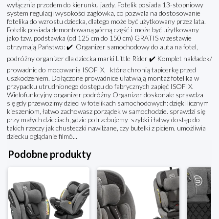
wyłącznie przodem do kierunku jazdy. Fotelik posiada 13-stopniowy
system regulacji wysokości zagłówka, co pozwala na dostosowanie
fotelika do wzrostu dziecka, dlatego może być użytkowany przez lata.
Fotelik posiada demontowaną górną część i może być użytkowany
jako tzw. podstawka (od 125 cm do 150 cm) GRATIS w zestawie
otrzymają Państwo: ✔️ Organizer samochodowy do auta na fotel,
podróżny organizer dla dziecka marki Little Rider ✔️ Komplet nakładek/
prowadnic do mocowania ISOFIX, które chronią tapicerkę przed
uszkodzeniem. Dołączone prowadnice ułatwiają montaż fotelika w
przypadku utrudnionego dostępu do fabrycznych zapięć ISOFIX.
Wielofunkcyjny organizer podróżny Organizer doskonale sprawdza
się gdy przewozimy dzieci w fotelikach samochodowych: dzięki licznym
kieszeniom, łatwo zachowasz porządek w samochodzie. sprawdzi się
przy małych dzieciach, gdzie potrzebujemy szybki i łatwy dostęp do
takich rzeczy jak chusteczki nawilżane, czy butelki z piciem. umożliwia
dziecku oglądanie filmó...
Podobne produkty