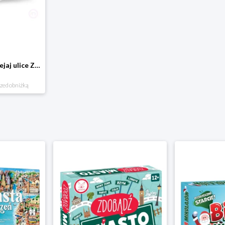
Domostrada - naklejaj ulice Zuzutoys
rzed obniżką