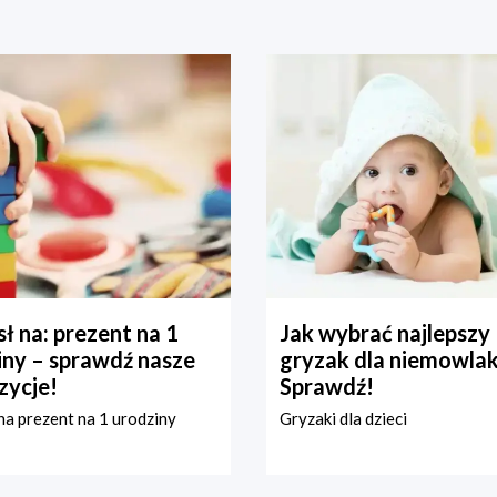
ł na: prezent na 1
Jak wybrać najlepszy
iny – sprawdź nasze
gryzak dla niemowla
zycje!
Sprawdź!
a prezent na 1 urodziny
Gryzaki dla dzieci