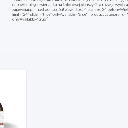
odpowiedniego zwierzątka na kolorowej planszy.Gra rozwija wyobraź
zapewniając mnóstwo radości! Zawartość:4 plansze, 24 żetonyWiek
limit="24" slider="true" onlyAvailable="true"] [product category_id="
onlyAvailable="true"]