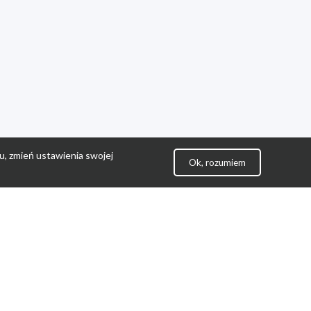
u, zmień ustawienia swojej
Ok, rozumiem
lityka Prywatności
ontakt
gulamin