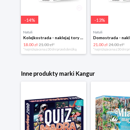
-
14
%
-
13
%
Natuli
Natuli
Kolejkostrada - naklejaj tory Zuzutoys
18.00 zł
21.00 zł*
21.00 zł
24.00 zł*
*najniższa cena z 30 dni przed obniżką
*najniższa cena z 30 dni p
Inne produkty marki Kangur