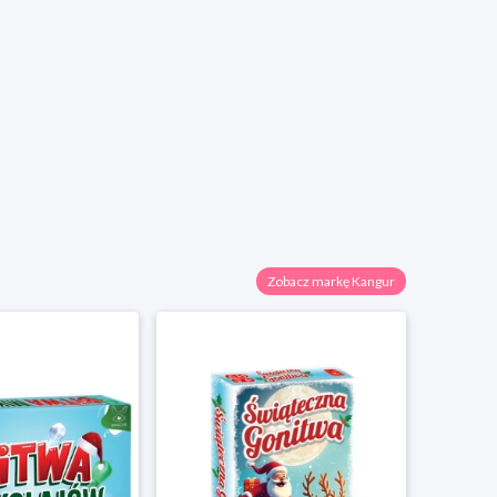
Zobacz markę Kangur