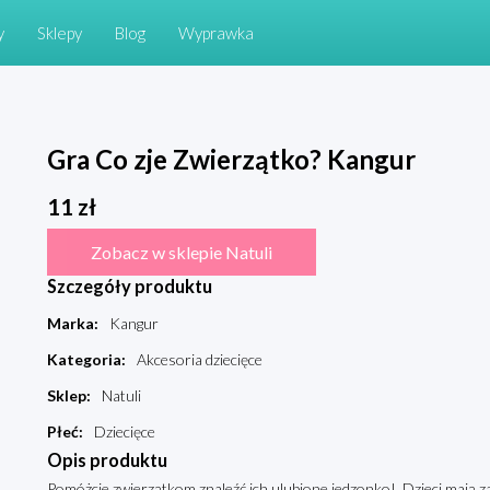
y
Sklepy
Blog
Wyprawka
Gra Co zje Zwierzątko? Kangur
11
zł
Zobacz w sklepie Natuli
Szczegóły produktu
Marka
:
Kangur
Kategoria
:
Akcesoria dziecięce
Sklep
:
Natuli
Płeć
:
Dziecięce
Opis produktu
Pomóżcie zwierzątkom znaleźć ich ulubione jedzonko! Dzieci mają z