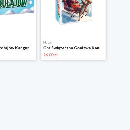
Natuli
Natuli
kołajów Kangur
Gra Świąteczna Gonitwa Kangur
26.00 zł
17.00 zł