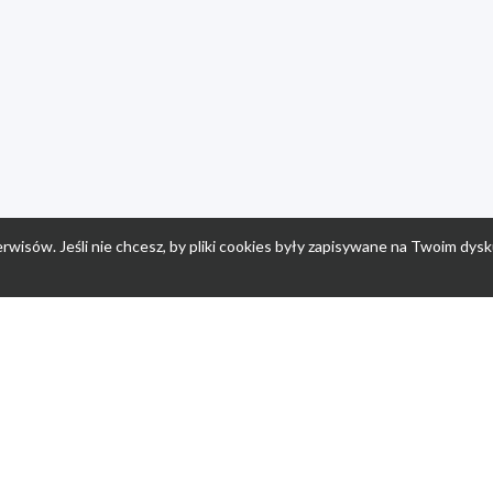
rwisów. Jeśli nie chcesz, by pliki cookies były zapisywane na Twoim dysk
a
Przepisy dla dzieci
Po
Nuumi.pl - moda online
K
Megarabaty.pl
Re