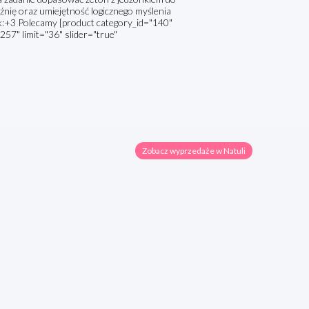
nię oraz umiejętność logicznego myślenia
:+3 Polecamy [product category_id="140"
257" limit="36" slider="true"
Zobacz wyprzedaże w Natuli