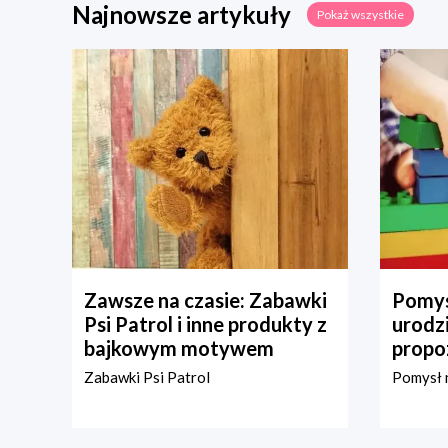
Najnowsze artykuły
Pokaż wszystkie
Zawsze na czasie: Zabawki
Pomys
Psi Patrol i inne produkty z
urodz
bajkowym motywem
propo
Zabawki Psi Patrol
Pomysł n