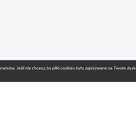
rwisów. Jeśli nie chcesz, by pliki cookies były zapisywane na Twoim dysk
a
Przepisy dla dzieci
Po
Nuumi.pl - moda online
K
Megarabaty.pl
Re