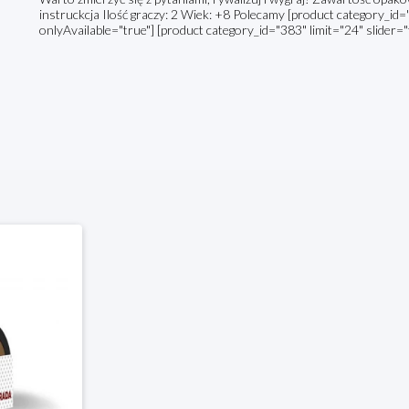
instruckcja Ilość graczy: 2 Wiek: +8 Polecamy [product category_id="
onlyAvailable="true"] [product category_id="383" limit="24" slider="