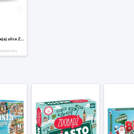
Domostrada - naklejaj ulice Zuzutoys
rzed obniżką