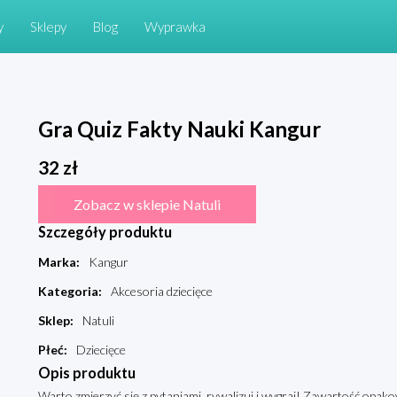
y
Sklepy
Blog
Wyprawka
Gra Quiz Fakty Nauki Kangur
32
zł
Zobacz w sklepie Natuli
Szczegóły produktu
Marka
:
Kangur
Kategoria
:
Akcesoria dziecięce
Sklep
:
Natuli
Płeć
:
Dziecięce
Opis produktu
Warto zmierzyć się z pytaniami, rywalizuj i wygraj! Zawartość opakow