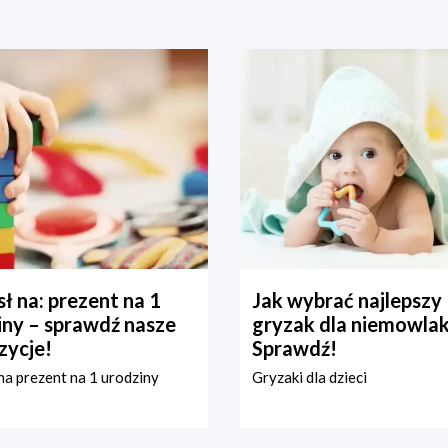
ł na: prezent na 1
Jak wybrać najlepszy
iny – sprawdź nasze
gryzak dla niemowla
zycje!
Sprawdź!
a prezent na 1 urodziny
Gryzaki dla dzieci