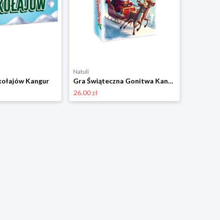
Natuli
Natuli
kołajów Kangur
Gra Świąteczna Gonitwa Kangur
26.00 zł
17.00 zł