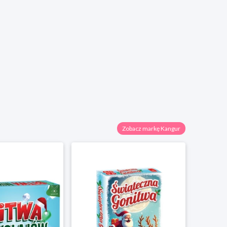
Zobacz markę Kangur