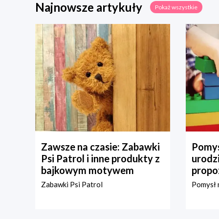
Najnowsze artykuły
Pokaż wszystkie
Zawsze na czasie: Zabawki
Pomys
Psi Patrol i inne produkty z
urodz
bajkowym motywem
propo
Zabawki Psi Patrol
Pomysł n