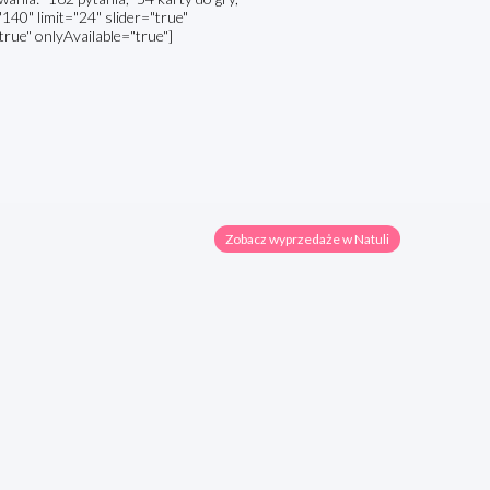
140" limit="24" slider="true"
true" onlyAvailable="true"]
Zobacz wyprzedaże w Natuli