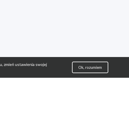
u, zmień ustawienia swojej
Ok, rozumiem
lityka Prywatności
ontakt
gulamin