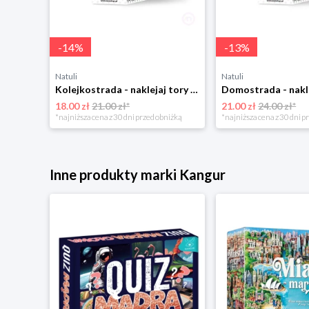
-
14
%
-
13
%
Natuli
Natuli
Kolejkostrada - naklejaj tory Zuzutoys
18.00 zł
21.00 zł*
21.00 zł
24.00 zł*
*najniższa cena z 30 dni przed obniżką
*najniższa cena z 30 dni p
Inne produkty marki Kangur