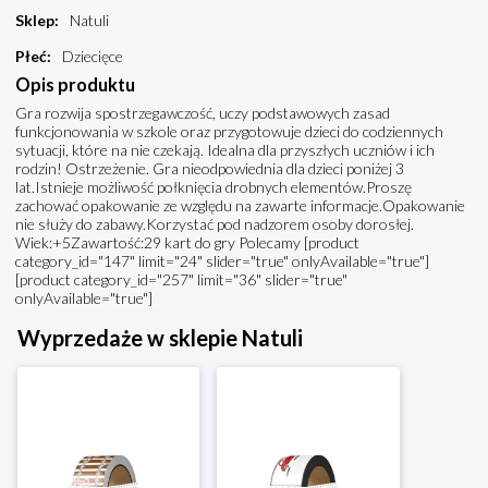
Sklep
:
Natuli
Płeć
:
Dziecięce
Opis produktu
Gra rozwija spostrzegawczość, uczy podstawowych zasad
funkcjonowania w szkole oraz przygotowuje dzieci do codziennych
sytuacji, które na nie czekają. Idealna dla przyszłych uczniów i ich
rodzin! Ostrzeżenie. Gra nieodpowiednia dla dzieci poniżej 3
lat.Istnieje możliwość połknięcia drobnych elementów.Proszę
zachować opakowanie ze względu na zawarte informacje.Opakowanie
nie służy do zabawy.Korzystać pod nadzorem osoby dorosłej.
Wiek:+5Zawartość:29 kart do gry Polecamy [product
category_id="147" limit="24" slider="true" onlyAvailable="true"]
[product category_id="257" limit="36" slider="true"
onlyAvailable="true"]
Wyprzedaże w sklepie Natuli