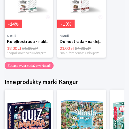
-
14
%
-
13
%
Natuli
Natuli
Kolejkostrada - naklejaj tory Zuzutoys
Domostrada - naklejaj ulice Zuzutoys
18.00 zł
21.00 zł*
21.00 zł
24.00 zł*
*najniższa cena z 30 dni przed obniżką
*najniższa cena z 30 dni przed obniżką
Zobacz wyprzedaże w Natuli
Inne produkty marki Kangur