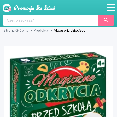
Promocje
Strona Główna
>
Produkty
>
Akcesoria dziecięce
Produkty
Sklepy
Blog
Wyprawka