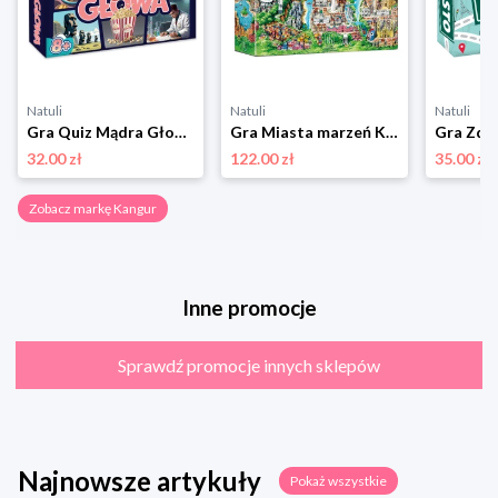
Natuli
Natuli
Natuli
Gra Quiz Mądra Głowa Kangur
Gra Miasta marzeń Kangur
32.00 zł
122.00 zł
35.00 zł
Zobacz markę Kangur
Inne promocje
Sprawdź promocje innych sklepów
Najnowsze artykuły
Pokaż wszystkie