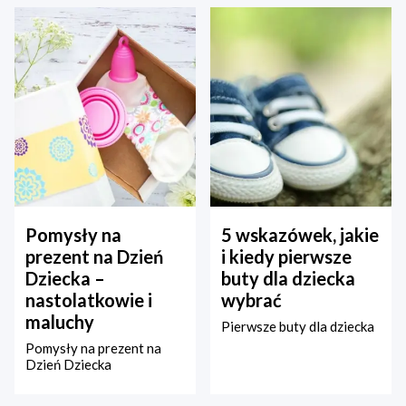
Pomysły na
5 wskazówek, jakie
prezent na Dzień
i kiedy pierwsze
Dziecka –
buty dla dziecka
nastolatkowie i
wybrać
maluchy
Pierwsze buty dla dziecka
Pomysły na prezent na
Dzień Dziecka