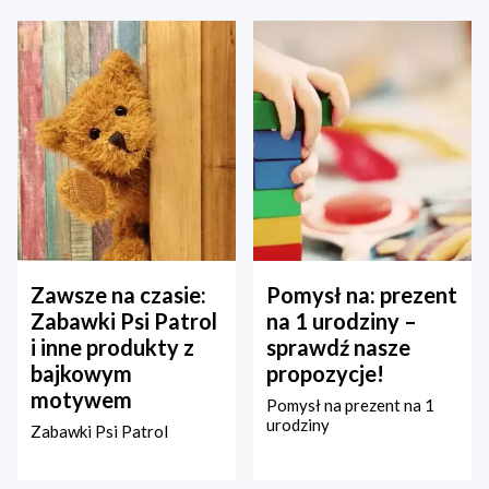
Zawsze na czasie:
Pomysł na: prezent
Zabawki Psi Patrol
na 1 urodziny –
i inne produkty z
sprawdź nasze
bajkowym
propozycje!
motywem
Pomysł na prezent na 1
urodziny
Zabawki Psi Patrol