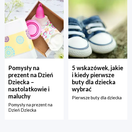
Pomysły na
5 wskazówek, jakie
prezent na Dzień
i kiedy pierwsze
Dziecka –
buty dla dziecka
nastolatkowie i
wybrać
maluchy
Pierwsze buty dla dziecka
Pomysły na prezent na
Dzień Dziecka