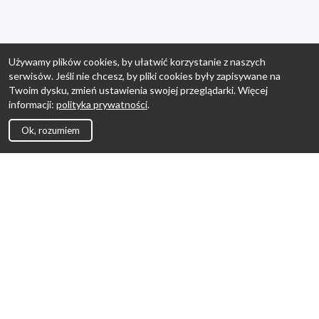
Używamy plików cookies, by ułatwić korzystanie z naszych
serwisów. Jeśli nie chcesz, by pliki cookies były zapisywane na
Twoim dysku, zmień ustawienia swojej przeglądarki. Więcej
informacji:
polityka prywatności
.
Ok, rozumiem