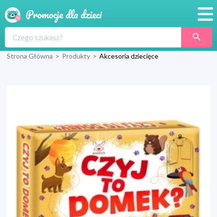
Promocje
Strona Główna
>
Produkty
>
Akcesoria dziecięce
Produkty
Sklepy
Blog
Wyprawka