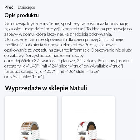
Płeć
:
Dziecięce
Opis produktu
Gra rozwija logiczne myślenie, spostrzegawczość oraz koordynację
ręka-oko, ucząc dzieci precyzji i koncentracji.To idealna propozycja do
zabawy w domu, która łączy naukę z radością odkrywania.
Ostrzeżenie. Gra nieodpowiednia dla dzieci poniżej 3 lat. Istnieje
możliwość połknięcia drobnych elementów.Proszę zachować
opakowanie ze względu na zawarte informacje.Opakowanie nie służy
do zabawy.Korzystać pod nadzorem osoby
dorosłej.Wiek:+3Zawartość:4 plansze, 24 żetony Polecamy [product
category_id="140" limit="24" slider="true" onlyAvailable="true"]
[product category_id="257" limit="36" slider="true"
onlyAvailable="true"]
Wyprzedaże w sklepie Natuli