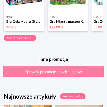
Natuli
Natuli
Natuli
Gra Quiz Mądra Głowa Kangur
Gra Miasta marzeń Kangur
32.00 zł
122.00 zł
35.00 zł
Zobacz markę Kangur
Inne promocje
Sprawdź promocje innych sklepów
Najnowsze artykuły
Pokaż wszystkie