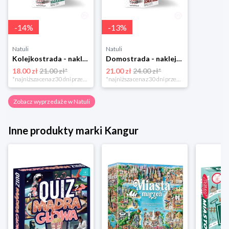
-
14
%
-
13
%
Natuli
Natuli
Kolejkostrada - naklejaj tory Zuzutoys
Domostrada - naklejaj ulice Zuzutoys
18.00 zł
21.00 zł*
21.00 zł
24.00 zł*
*najniższa cena z 30 dni przed obniżką
*najniższa cena z 30 dni przed obniżką
Zobacz wyprzedaże w Natuli
Inne produkty marki Kangur