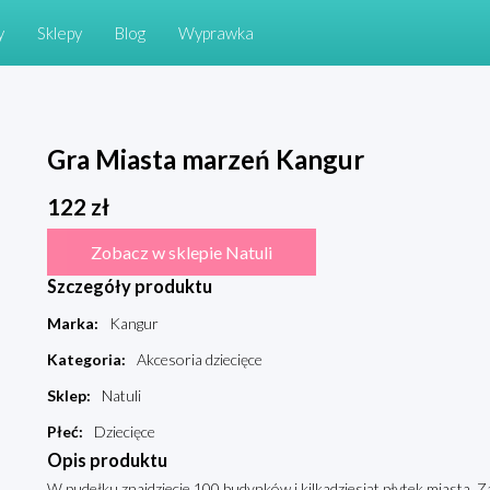
y
Sklepy
Blog
Wyprawka
Gra Miasta marzeń Kangur
122
zł
Zobacz w sklepie Natuli
Szczegóły produktu
Marka
:
Kangur
Kategoria
:
Akcesoria dziecięce
Sklep
:
Natuli
Płeć
:
Dziecięce
Opis produktu
W pudełku znajdziecie 100 budynków i kilkadziesiąt płytek miasta. Z