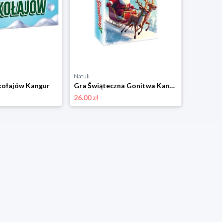
Natuli
Natuli
kołajów Kangur
Gra Świąteczna Gonitwa Kangur
26.00 zł
17.00 zł