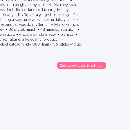
sady + strategiczne myślenie. Każda rozgrywka
wy Jork, Rio de Janeiro, Lizbonę, Meksyk i
hrough „Myślę, że ta gra jest perfekcyjna!” –
 Ta gra spycha je wszystkie na dalszy plan”. –
rze zmusza was do myślenia!” – Mario Franco,
36 płytek miast, • 48 miejskich atrakcji, •
graczy, • 4 ściągawki dla graczy, • plansza, •
 Jorge Tabanera Polecamy [product
oduct category_id="383" limit="36" slider="true"
Zobacz wyprzedaże w Natuli