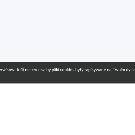
rwisów. Jeśli nie chcesz, by pliki cookies były zapisywane na Twoim dysk
a
Przepisy dla dzieci
Po
Nuumi.pl - moda online
K
Megarabaty.pl
Re