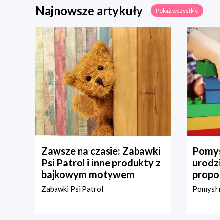
Najnowsze artykuły
Pokaż wszystkie
Zawsze na czasie: Zabawki
Pomys
Psi Patrol i inne produkty z
urodz
bajkowym motywem
propo
Zabawki Psi Patrol
Pomysł n