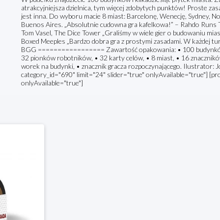
atrakcyjniejsza dzielnica, tym więcej zdobytych punktów! Proste za
jest inna. Do wyboru macie 8 miast: Barcelonę, Wenecję, Sydney, No
Buenos Aires. „Absolutnie cudowna gra kafelkowa!” – Rahdo Runs Tt
Tom Vasel, The Dice Tower „Graliśmy w wiele gier o budowaniu miast.
Boxed Meeples „Bardzo dobra gra z prostymi zasadami. W każdej tu
BGG ================= Zawartość opakowania: • 100 budynków, • 
32 pionków robotników, • 32 karty celów, • 8 miast, • 16 znaczników 
worek na budynki, • znacznik gracza rozpoczynającego. Ilustrator:
category_id="690" limit="24" slider="true" onlyAvailable="true"] [pr
onlyAvailable="true"]