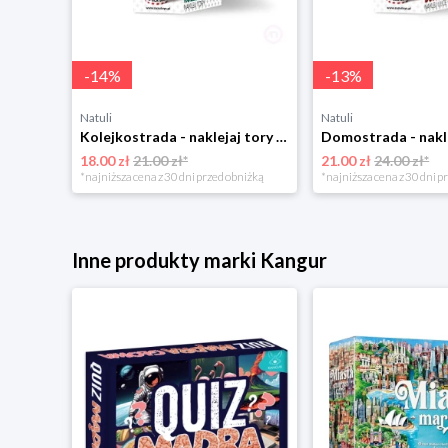
-
14
%
-
13
%
Natuli
Natuli
Kolejkostrada - naklejaj tory Zuzutoys
18.00 zł
21.00 zł*
21.00 zł
24.00 zł*
*najniższa cena z 30 dni przed obniżką
*najniższa cena z 30 dni p
Inne produkty marki Kangur