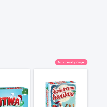
Zobacz markę Kangur