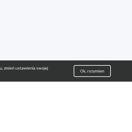
u, zmień ustawienia swojej
Ok, rozumiem
lityka Prywatności
ontakt
gulamin