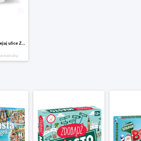
Domostrada - naklejaj ulice Zuzutoys
rzed obniżką