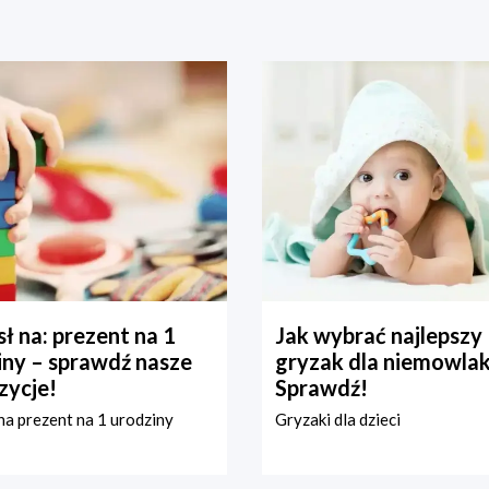
ł na: prezent na 1
Jak wybrać najlepszy
iny – sprawdź nasze
gryzak dla niemowla
zycje!
Sprawdź!
a prezent na 1 urodziny
Gryzaki dla dzieci