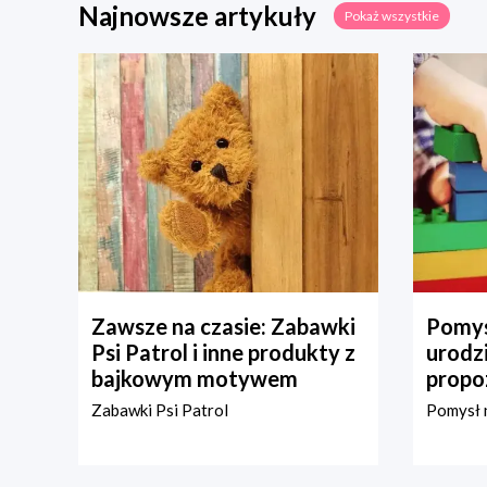
Najnowsze artykuły
Pokaż wszystkie
Zawsze na czasie: Zabawki
Pomys
Psi Patrol i inne produkty z
urodz
bajkowym motywem
propo
Zabawki Psi Patrol
Pomysł n