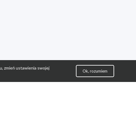
u, zmień ustawienia swojej
Ok, rozumiem
lityka Prywatności
ontakt
gulamin