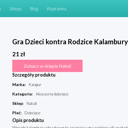
y
Sklepy
Blog
Wyprawka
Gra Dzieci kontra Rodzice Kalambury
21
zł
Zobacz w sklepie Natuli
Szczegóły produktu
Marka
:
Kangur
Kategoria
:
Akcesoria dziecięce
Sklep
:
Natuli
Płeć
:
Dziecięce
Opis produktu
Wesołe kalambury obrazkowe to wciągająca gra rodzinna dla małych