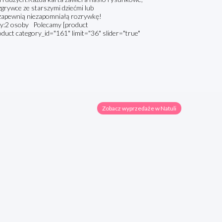
ozgrywce ze starszymi dziećmi lub
 zapewnią niezapomniałą rozrywkę!
czy:2 osoby Polecamy [product
oduct category_id="161" limit="36" slider="true"
Zobacz wyprzedaże w Natuli