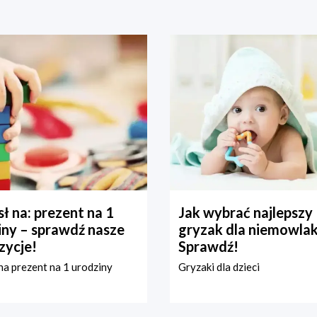
ł na: prezent na 1
Jak wybrać najlepszy
iny – sprawdź nasze
gryzak dla niemowla
zycje!
Sprawdź!
a prezent na 1 urodziny
Gryzaki dla dzieci