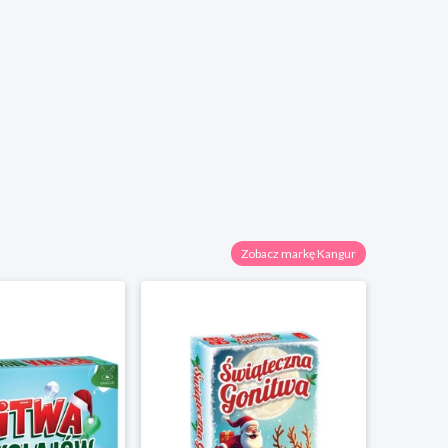
Zobacz markę Kangur