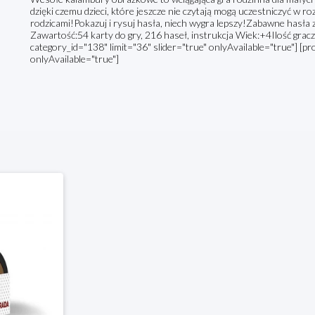
dzięki czemu dzieci, które jeszcze nie czytają mogą uczestniczyć w r
rodzicami!Pokazuj i rysuj hasła, niech wygra lepszy!Zabawne hasła
Zawartość:54 karty do gry, 216 haseł, instrukcja Wiek:+4Ilość gra
category_id="138" limit="36" slider="true" onlyAvailable="true"] [pr
onlyAvailable="true"]