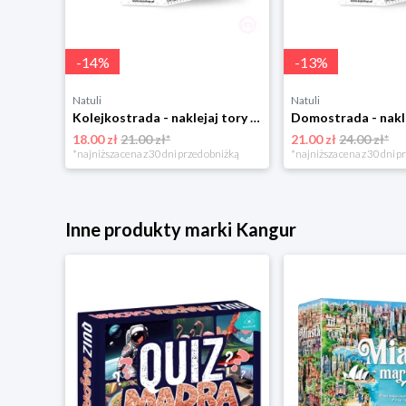
-
14
%
-
13
%
Natuli
Natuli
Kolejkostrada - naklejaj tory Zuzutoys
18.00 zł
21.00 zł*
21.00 zł
24.00 zł*
*najniższa cena z 30 dni przed obniżką
*najniższa cena z 30 dni p
Inne produkty marki Kangur