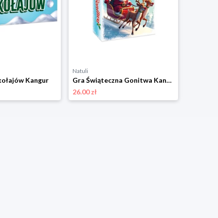
Natuli
Natuli
kołajów Kangur
Gra Świąteczna Gonitwa Kangur
26.00 zł
17.00 zł