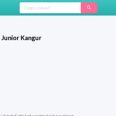
 Junior Kangur
 i dużych.Każda karta zawiera hasło rysunkowe,