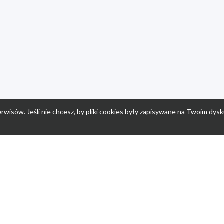
rwisów. Jeśli nie chcesz, by pliki cookies były zapisywane na Twoim dysk
a
Przepisy dla dzieci
Po
Nuumi.pl - moda online
K
Megarabaty.pl
Re