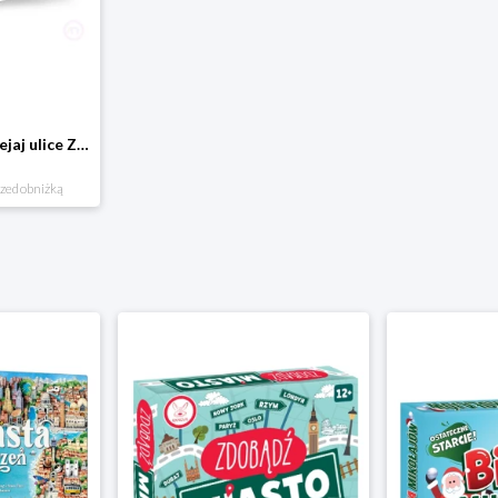
Domostrada - naklejaj ulice Zuzutoys
rzed obniżką