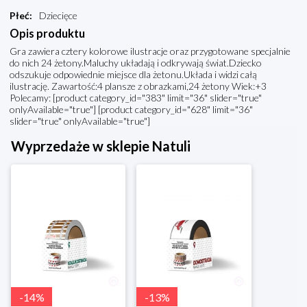
Płeć
:
Dziecięce
Opis produktu
Gra zawiera cztery kolorowe ilustracje oraz przygotowane specjalnie
do nich 24 żetony.Maluchy układają i odkrywają świat.Dziecko
odszukuje odpowiednie miejsce dla żetonu.Układa i widzi całą
ilustrację. Zawartość:4 plansze z obrazkami,24 żetony Wiek:+3
Polecamy: [product category_id="383" limit="36" slider="true"
onlyAvailable="true"] [product category_id="628" limit="36"
slider="true" onlyAvailable="true"]
Wyprzedaże w sklepie Natuli
-
14
%
-
13
%