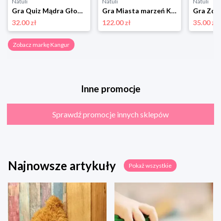
Natuli
Natuli
Natuli
Gra Quiz Mądra Głowa Kangur
Gra Miasta marzeń Kangur
32.00 zł
122.00 zł
35.00 zł
Zobacz markę Kangur
Inne promocje
Sprawdź promocje innych sklepów
Najnowsze artykuły
Pokaż wszystkie