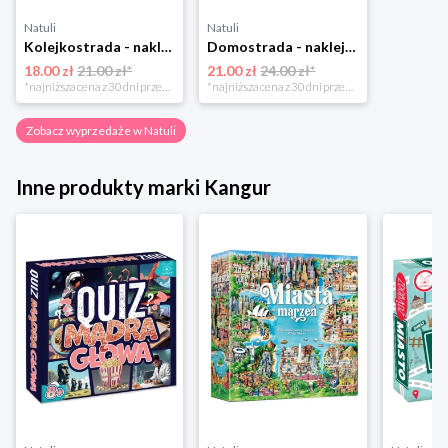
Natuli
Natuli
Kolejkostrada - naklejaj tory Zuzutoys
Domostrada - naklejaj ulice Zuzutoys
18.00 zł
21.00 zł*
21.00 zł
24.00 zł*
*najniższa cena z 30 dni przed obniżką
*najniższa cena z 30 dni przed obniżką
Zobacz wyprzedaże w Natuli
Inne produkty marki Kangur