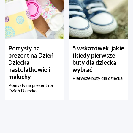
Pomysły na
5 wskazówek, jakie
prezent na Dzień
i kiedy pierwsze
Dziecka –
buty dla dziecka
nastolatkowie i
wybrać
maluchy
Pierwsze buty dla dziecka
Pomysły na prezent na
Dzień Dziecka