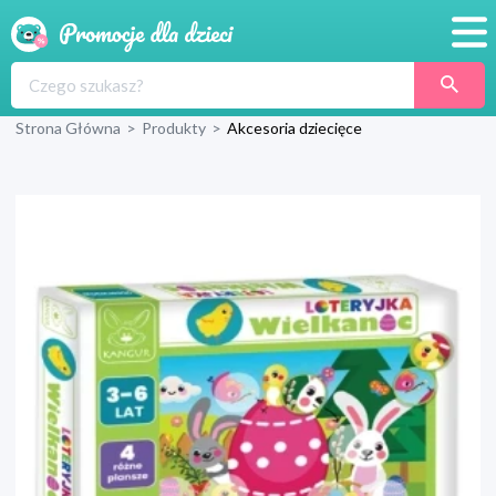
Promocje
Strona Główna
>
Produkty
>
Akcesoria dziecięce
Produkty
Sklepy
Blog
Wyprawka